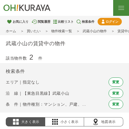
お気に入り
閲覧履歴
比較リスト
検索条件
ログイン
ホーム
買いたい
物件検索一覧
武蔵小山の物件
賃貸中
武蔵小山の賃貸中の物件
2
該当物件数
件
検索条件
エリア｜指定なし
変更
沿 線｜【東急目黒線】武蔵小山
変更
条 件｜物件種別：マンション、戸建、土地 / 賃貸中物件
変更
大きく表示
小さく表示
地図表示