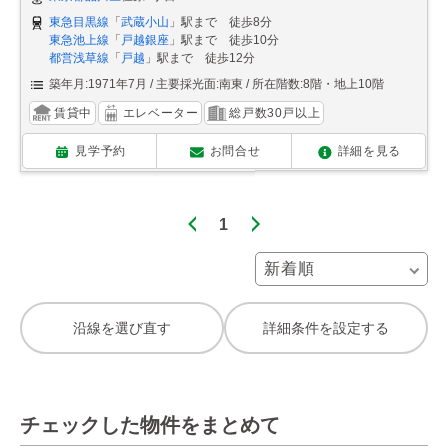
東急目黒線
「
武蔵小山
」駅まで 徒歩8分
東急池上線
「
戸越銀座
」駅まで 徒歩10分
都営浅草線
「
戸越
」駅まで 徒歩12分
築年月:1971年7月
主要採光面:南東
所在階数:8階・地上10階
賃貸中
エレベーター
総戸数30戸以上
見学予約
お問合せ
詳細を見る
1
沿線を選び直す
詳細条件を設定する
チェックした物件をまとめて