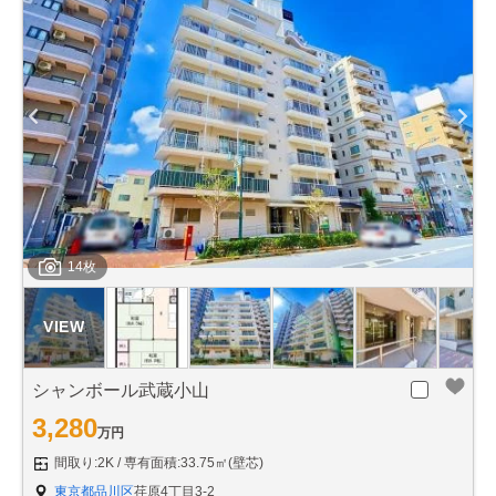
14枚
シャンボール武蔵小山
3,280
万円
間取り:2K
専有面積:33.75㎡(壁芯)
東京都品川区
荏原4丁目3-2