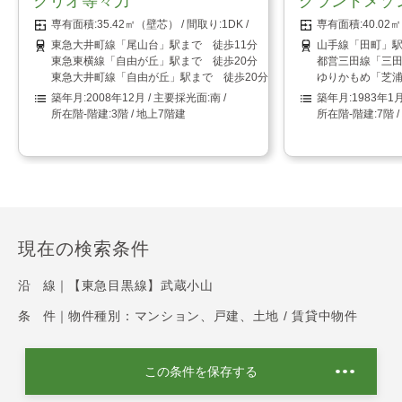
クリオ等々力
グランドメゾ
35.42㎡（壁芯）
1DK
40.0
東急大井町線「尾山台」駅まで 徒歩11分
山手線「田町」駅
東急東横線「自由が丘」駅まで 徒歩20分
都営三田線「三田
東急大井町線「自由が丘」駅まで 徒歩20分
ゆりかもめ「芝浦
2008年12月
南
1983年1
3階 / 地上7階建
7階 
現在の検索条件
沿 線｜
【東急目黒線】武蔵小山
条 件｜
物件種別：マンション、戸建、土地 / 賃貸中物件
この条件を保存する