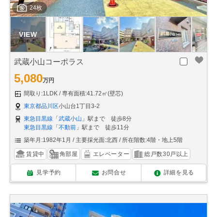
24枚
武蔵小山コーポラス
5,080
万円
間取り:1LDK
専有面積:41.72㎡(壁芯)
東京都品川区
小山台1丁目3-2
東急目黒線
「
武蔵小山
」駅まで 徒歩8分
東急目黒線
「
不動前
」駅まで 徒歩11分
築年月:1982年1月
主要採光面:北西
所在階数:4階・地上5階
賃貸中
角部屋
エレベーター
総戸数30戸以上
見学予約
お問合せ
詳細を見る