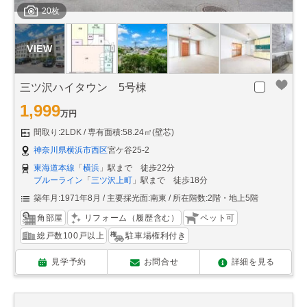
20枚
三ツ沢ハイタウン 5号棟
1,999
万円
間取り:2LDK
専有面積:58.24㎡(壁芯)
神奈川県横浜市西区
宮ケ谷25-2
東海道本線
「
横浜
」駅まで 徒歩22分
ブルーライン
「
三ツ沢上町
」駅まで 徒歩18分
築年月:1971年8月
主要採光面:南東
所在階数:2階・地上5階
角部屋
リフォーム（履歴含む）
ペット可
総戸数100戸以上
駐車場権利付き
見学予約
お問合せ
詳細を見る