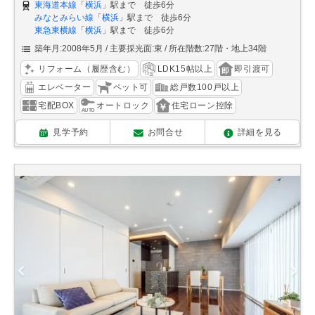
東海道本線
「
横浜
」駅まで 徒歩6分
みなとみらい線
「
横浜
」駅まで 徒歩6分
東急東横線
「
横浜
」駅まで 徒歩6分
築年月:2008年5月
主要採光面:東
所在階数:27階・地上34階
リフォーム（履歴含む）
LDK15帖以上
即引渡可
エレベーター
ペット可
総戸数100戸以上
宅配BOX
オートロック
住宅ローン控除
見学予約
お問合せ
詳細を見る