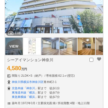
23枚
シーアイマンション神奈川
4,580
万円
間取り:2LDK+S（納戸）
専有面積:62.1㎡(壁芯)
神奈川県横浜市神奈川区
青木町2-1
京急本線
「
神奈川
」駅まで 徒歩1分
東海道本線
「
横浜
」駅まで 徒歩7分
東急東横線
「
横浜
」駅まで 徒歩7分
築年月:1972年3月
主要採光面:南
所在階数:4階・地上11階