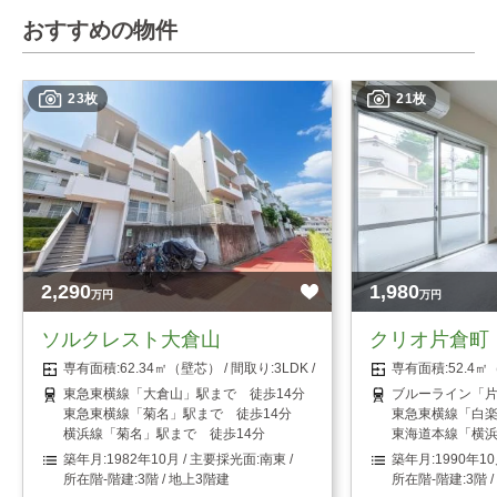
おすすめの物件
23枚
21枚
2,290
1,980
万円
万円
ソルクレスト大倉山
クリオ片倉町
62.34㎡（壁芯）
3LDK
52.4
東急東横線「大倉山」駅まで 徒歩14分
ブルーライン「片
東急東横線「菊名」駅まで 徒歩14分
東急東横線「白楽
横浜線「菊名」駅まで 徒歩14分
東海道本線「横浜
1982年10月
南東
1990年1
3階 / 地上3階建
3階 