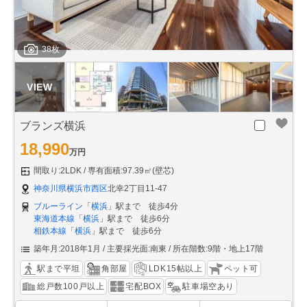
38枚
ブランズ横浜
18,990
万円
間取り:2LDK
専有面積:97.39㎡(壁芯)
神奈川県横浜市西区
北幸2丁目11-47
ブルーライン
「
横浜
」駅まで 徒歩4分
東海道本線
「
横浜
」駅まで 徒歩6分
相鉄本線
「
横浜
」駅まで 徒歩6分
築年月:2018年1月
主要採光面:南東
所在階数:9階・地上17階
駅まで平坦
角部屋
LDK15帖以上
ペット可
総戸数100戸以上
宅配BOX
駐車場空あり