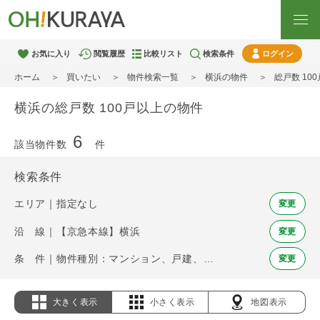
お気に入り
閲覧履歴
比較リスト
検索条件
ログイン
ホーム
買いたい
物件検索一覧
横浜の物件
総戸数 10
横浜の総戸数 100戸以上の物件
6
該当物件数
件
検索条件
エリア｜指定なし
変更
沿 線｜【京急本線】横浜
変更
条 件｜物件種別：マンション、戸建、土地 / 総戸数 100戸以上
変更
大きく表示
小さく表示
地図表示