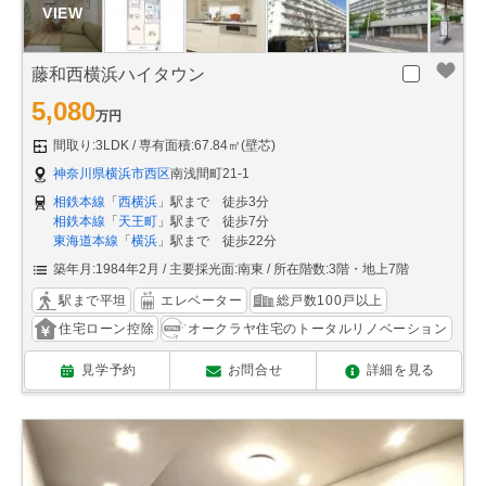
藤和西横浜ハイタウン
5,080
万円
間取り:3LDK
専有面積:67.84㎡(壁芯)
神奈川県横浜市西区
南浅間町21-1
相鉄本線
「
西横浜
」駅まで 徒歩3分
相鉄本線
「
天王町
」駅まで 徒歩7分
東海道本線
「
横浜
」駅まで 徒歩22分
築年月:1984年2月
主要採光面:南東
所在階数:3階・地上7階
駅まで平坦
エレベーター
総戸数100戸以上
住宅ローン控除
オークラヤ住宅のトータルリノベーション
見学予約
お問合せ
詳細を見る