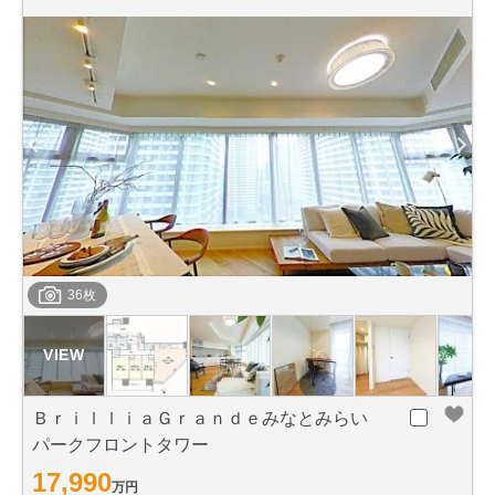
36枚
ＢｒｉｌｌｉａＧｒａｎｄｅみなとみらい
パークフロントタワー
17,990
万円