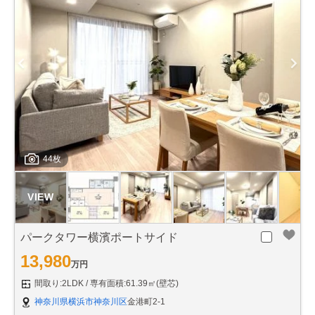
44枚
パークタワー横濱ポートサイド
13,980
万円
間取り:2LDK
専有面積:61.39㎡(壁芯)
神奈川県横浜市神奈川区
金港町2-1