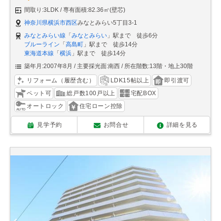
間取り:3LDK
専有面積:82.36㎡(壁芯)
神奈川県横浜市西区
みなとみらい5丁目3-1
みなとみらい線
「
みなとみらい
」駅まで 徒歩6分
ブルーライン
「
高島町
」駅まで 徒歩14分
東海道本線
「
横浜
」駅まで 徒歩14分
築年月:2007年8月
主要採光面:南西
所在階数:13階・地上30階
リフォーム（履歴含む）
LDK15帖以上
即引渡可
ペット可
総戸数100戸以上
宅配BOX
オートロック
住宅ローン控除
見学予約
お問合せ
詳細を見る