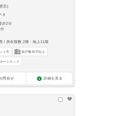
(壁芯)
-9
徒歩2分
6分
西
所在階数:2階・地上11階
ット可
総戸数30戸以上
オートロック
お問合せ
詳細を見る