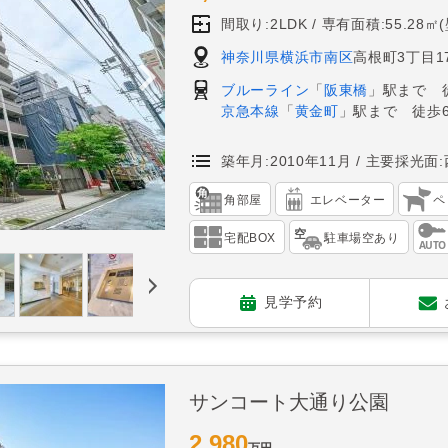
間取り:2LDK
専有面積:55.28㎡
神奈川県横浜市南区
高根町3丁目17
ブルーライン
「
阪東橋
」駅まで 
京急本線
「
黄金町
」駅まで 徒歩
築年月:2010年11月
主要採光面:
角部屋
エレベーター
ペ
宅配BOX
駐車場空あり
見学予約
サンコート大通り公園
2,980
万円