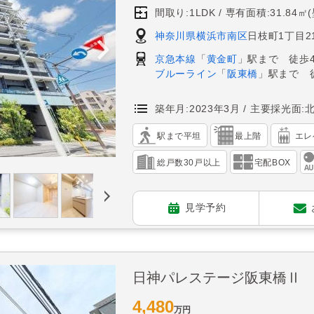
間取り:1LDK
専有面積:31.84㎡
神奈川県横浜市南区
日枝町1丁目21
京急本線
「
黄金町
」駅まで 徒歩
ブルーライン
「
阪東橋
」駅まで 
築年月:2023年3月
主要採光面:
駅まで平坦
最上階
エレ
総戸数30戸以上
宅配BOX
見学予約
日神パレステージ阪東橋Ⅱ
4,480
万円