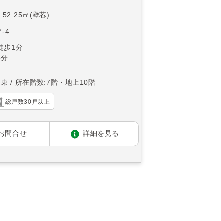
52.25㎡(壁芯)
-4
徒歩1分
5分
南東
所在階数:7階・地上10階
総戸数30戸以上
お問合せ
詳細を見る