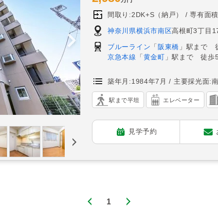
間取り:2DK+S（納戸）
専有面積:
神奈川県横浜市南区
高根町3丁目17
ブルーライン
「
阪東橋
」駅まで 
京急本線
「
黄金町
」駅まで 徒歩
築年月:1984年7月
主要採光面:
駅まで平坦
エレベーター
見学予約
1