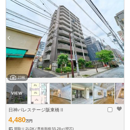
23枚
日神パレステージ阪東橋Ⅱ
4,480
万円
間取り:2LDK
専有面積:55.28㎡(壁芯)