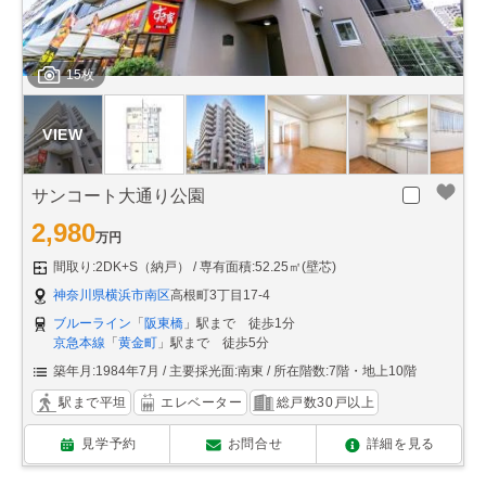
15枚
サンコート大通り公園
2,980
万円
間取り:2DK+S（納戸）
専有面積:52.25㎡(壁芯)
神奈川県横浜市南区
高根町3丁目17-4
ブルーライン
「
阪東橋
」駅まで 徒歩1分
京急本線
「
黄金町
」駅まで 徒歩5分
築年月:1984年7月
主要採光面:南東
所在階数:7階・地上10階
駅まで平坦
エレベーター
総戸数30戸以上
見学予約
お問合せ
詳細を見る