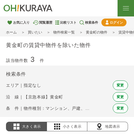
お気に入り
閲覧履歴
比較リスト
検索条件
ログイン
ホーム
買いたい
物件検索一覧
黄金町の物件
賃貸中物
黄金町の賃貸中物件を除いた物件
3
該当物件数
件
検索条件
エリア｜指定なし
変更
沿 線｜【京急本線】黄金町
変更
条 件｜物件種別：マンション、戸建、土地 / 賃貸中物件を除く
変更
大きく表示
小さく表示
地図表示