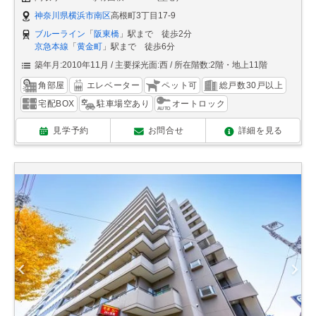
神奈川県横浜市南区
高根町3丁目17-9
ブルーライン
「
阪東橋
」駅まで 徒歩2分
京急本線
「
黄金町
」駅まで 徒歩6分
築年月:2010年11月
主要採光面:西
所在階数:2階・地上11階
角部屋
エレベーター
ペット可
総戸数30戸以上
宅配BOX
駐車場空あり
オートロック
見学予約
お問合せ
詳細を見る