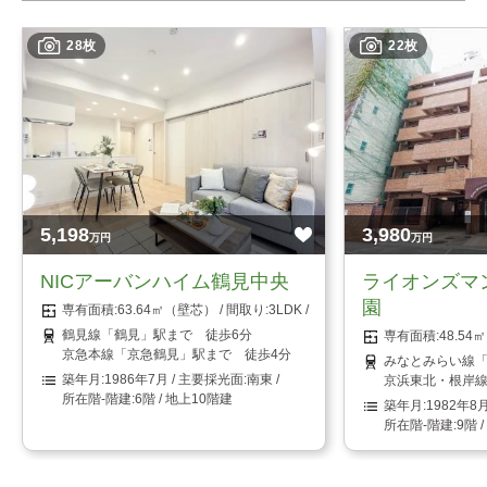
28枚
22枚
5,198
3,980
万円
万円
NICアーバンハイム鶴見中央
ライオンズマ
園
63.64㎡（壁芯）
3LDK
鶴見線「鶴見」駅まで 徒歩6分
48.5
京急本線「京急鶴見」駅まで 徒歩4分
みなとみらい線「
1986年7月
南東
京浜東北・根岸線
6階 / 地上10階建
1982年8
9階 