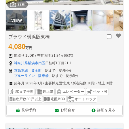
33枚
プラウド横浜阪東橋
4,080
万円
間取り:1LDK
専有面積:31.84㎡(壁芯)
神奈川県横浜市南区
日枝町1丁目21-1
京急本線
「
黄金町
」駅まで 徒歩4分
ブルーライン
「
阪東橋
」駅まで 徒歩5分
築年月:2023年3月
主要採光面:北東
所在階数:10階・地上10階
駅まで平坦
最上階
エレベーター
ペット可
総戸数30戸以上
宅配BOX
オートロック
見学予約
お問合せ
詳細を見る