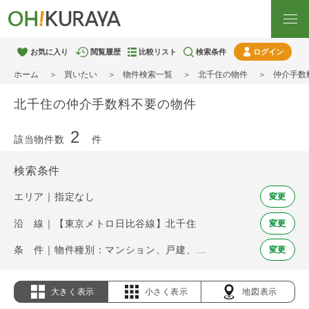
お気に入り
閲覧履歴
比較リスト
検索条件
ログイン
ホーム
買いたい
物件検索一覧
北千住の物件
仲介手数
北千住の仲介手数料不要の物件
2
該当物件数
件
検索条件
エリア｜指定なし
変更
沿 線｜【東京メトロ日比谷線】北千住
変更
条 件｜物件種別：マンション、戸建、土地 / 仲介手数料不要
変更
大きく表示
小さく表示
地図表示