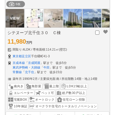
6枚
シテヌーブ北千住３０ Ｃ棟
11,980
万円
間取り:4LDK
専有面積:114.21㎡(壁芯)
東京都足立区
千住曙町41-3
京成本線
「
京成関屋
」駅まで 徒歩5分
東武伊勢崎・大師線
「
牛田
」駅まで 徒歩5分
常磐線
「
北千住
」駅まで 徒歩15分
築年月:1990年2月
主要採光面:南
所在階数:14階・地上14階
南向き
角部屋
最上階
LDK15帖以上
エレベーター
ペット可
総戸数30戸以上
宅配BOX
オートロック
住宅ローン控除
10年保証
オークラヤ住宅のトータルリノベーション