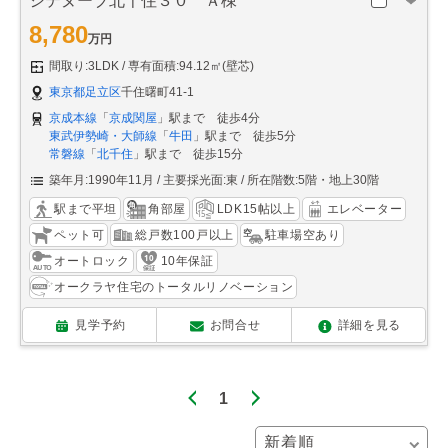
シテヌーブ北千住３０ Ａ棟
8,780
万円
間取り:3LDK
専有面積:94.12㎡(壁芯)
東京都足立区
千住曙町41-1
京成本線
「
京成関屋
」駅まで 徒歩4分
東武伊勢崎・大師線
「
牛田
」駅まで 徒歩5分
常磐線
「
北千住
」駅まで 徒歩15分
築年月:1990年11月
主要採光面:東
所在階数:5階・地上30階
駅まで平坦
角部屋
LDK15帖以上
エレベーター
ペット可
総戸数100戸以上
駐車場空あり
オートロック
10年保証
オークラヤ住宅のトータルリノベーション
見学予約
お問合せ
詳細を見る
1