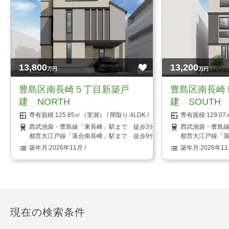
13,800
13,200
万円
万円
豊島区南長崎５丁目新築戸
豊島区南長崎
建 NORTH
建 SOUTH
125.85㎡（実測）
4LDK
129.
西武池袋・豊島線「東長崎」駅まで 徒歩3分
西武池袋・豊島線
都営大江戸線「落合南長崎」駅まで 徒歩9分
都営大江戸線「落
2026年11月
2026年1
現在の検索条件