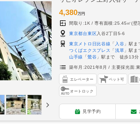
4,380
万円
間取り:1K
専有面積:25.45㎡(壁
東京都台東区
入谷2丁目5-6
東京メトロ日比谷線
「
入谷
」駅ま
つくばエクスプレス
「
浅草
」駅ま
山手線
「
鶯谷
」駅まで 徒歩13分
築年月:2021年8月
主要採光面:
エレベーター
ペット可
オートロック
見学予約