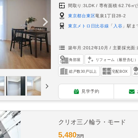
間取り:3LDK
専有面積:62.76㎡
東京都台東区
竜泉1丁目28-2
東京メトロ日比谷線
「
入谷
」駅ま
築年月:2012年10月
主要採光面:
角部屋
リフォーム（履歴含む
総戸数30戸以上
宅配BOX
見学予約
クリオ三ノ輪ラ・モード
5,480
万円