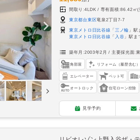
間取り:4LDK
専有面積:86.42㎡
東京都台東区
竜泉2丁目7-7
東京メトロ日比谷線
「
三ノ輪
」駅
東京メトロ日比谷線
「
入谷
」駅ま
築年月:2003年2月
主要採光面:
角部屋
リフォーム（履歴含む
エレベーター
ペット可
オートロック
住宅ローン控除
見学予約
リビオレゾン上野入谷ザ・