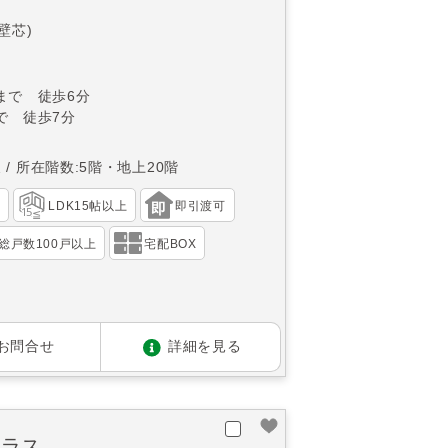
(壁芯)
まで 徒歩6分
で 徒歩7分
東
所在階数:5階・地上20階
）
LDK15帖以上
即引渡可
総戸数100戸以上
宅配BOX
お問合せ
詳細を見る
テラス