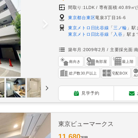
間取り:1LDK
専有面積:40.89㎡
東京都台東区
竜泉3丁目16-6
東京メトロ日比谷線
「
三ノ輪
」駅
東京メトロ日比谷線
「
入谷
」駅ま
築年月:2009年2月
主要採光面:
南向き
角部屋
最上階
総戸数30戸以上
宅配BOX
見学予約
東京ビューマークス
11,680
万円