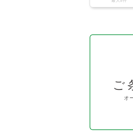
最大5件
ご
オ