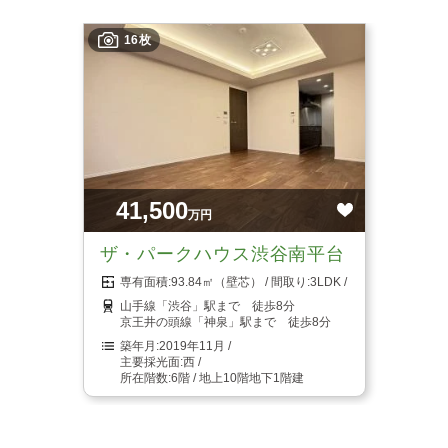
16枚
41,500
万円
ザ・パークハウス渋谷南平台
93.84㎡（壁芯）
3LDK
山手線「渋谷」駅まで 徒歩8分
京王井の頭線「神泉」駅まで 徒歩8分
2019年11月
西
6階 / 地上10階地下1階建