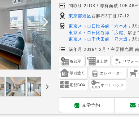
間取り:2LDK
専有面積:105.46㎡
東京都港区
西麻布3丁目17-12
東京メトロ日比谷線
「
六本木
」駅
東京メトロ日比谷線
「
広尾
」駅ま
東京メトロ千代田線
「
乃木坂
」駅
築年月:2016年2月
主要採光面:
角部屋
最上階
リフォー
即引渡可
エレベーター
宅配BOX
オートロック
見学予約