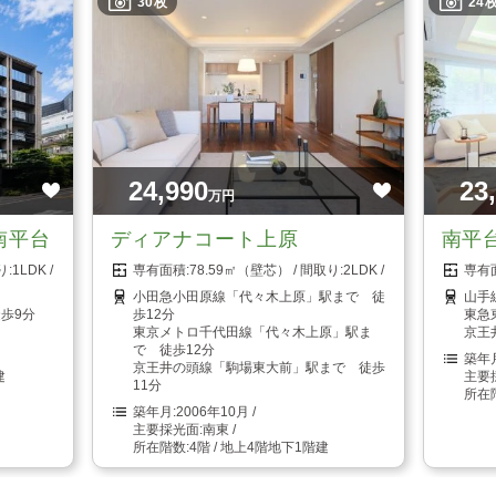
30枚
24
24,990
23
万円
南平台
ディアナコート上原
南平
1LDK
78.59㎡（壁芯）
2LDK
小田急小田原線「代々木上原」駅まで 徒
山手
歩9分
歩12分
東急
東京メトロ千代田線「代々木上原」駅ま
京王
で 徒歩12分
京王井の頭線「駒場東大前」駅まで 徒歩
建
11分
2006年10月
南東
4階 / 地上4階地下1階建