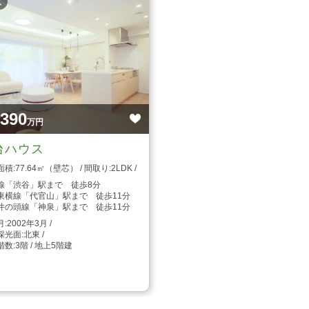
枚
,390
万円
台ハウス
77.64㎡（壁芯）
2LDK
線「渋谷」駅まで 徒歩8分
東横線「代官山」駅まで 徒歩11分
井の頭線「神泉」駅まで 徒歩11分
2002年3月
北東
3階 / 地上5階建