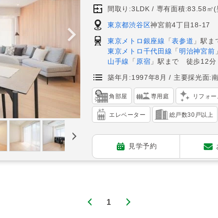
間取り:3LDK
専有面積:83.58㎡
東京都渋谷区
神宮前4丁目18-17
東京メトロ銀座線
「
表参道
」駅ま
東京メトロ千代田線
「
明治神宮前
山手線
「
原宿
」駅まで 徒歩12分
築年月:1997年8月
主要採光面:
角部屋
専用庭
リフォー
エレベーター
総戸数30戸以上
見学予約
1