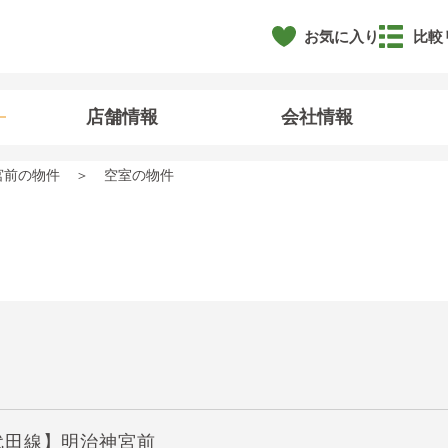
お気に入り
比較
店舗情報
会社情報
宮前の物件
空室の物件
代田線】明治神宮前