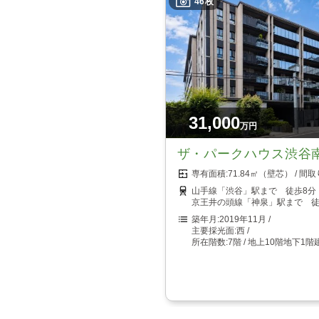
46枚
31,000
万円
ザ・パークハウス渋谷
71.84㎡（壁芯）
山手線「渋谷」駅まで 徒歩8分
京王井の頭線「神泉」駅まで 徒
2019年11月
西
7階 / 地上10階地下1階