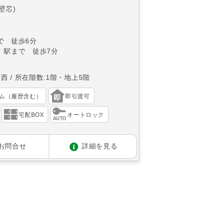
(壁芯)
で 徒歩6分
」駅まで 徒歩7分
南西
所在階数:1階・地上5階
ム（履歴含む）
即引渡可
宅配BOX
オートロック
お問合せ
詳細を見る