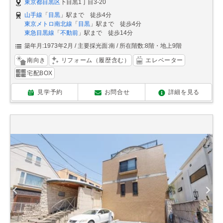
東京都目黒区
下目黒1丁目3-20
山手線
「
目黒
」駅まで 徒歩4分
東京メトロ南北線
「
目黒
」駅まで 徒歩4分
東急目黒線
「
不動前
」駅まで 徒歩14分
築年月:1973年2月
主要採光面:南
所在階数:8階・地上9階
南向き
リフォーム（履歴含む）
エレベーター
宅配BOX
見学予約
お問合せ
詳細を見る