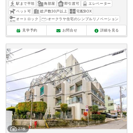
駅まで平坦
角部屋
即引渡可
エレベーター
ペット可
総戸数30戸以上
宅配BOX
オートロック
オークラヤ住宅のシンプルリノベーション
見学予約
お問合せ
詳細を見る
27枚