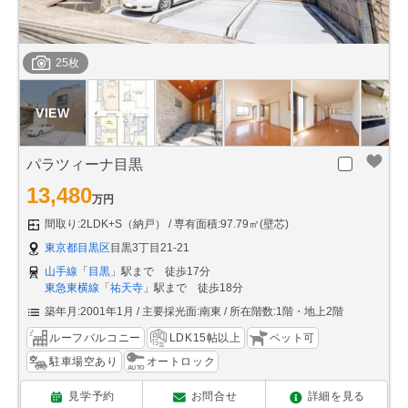
25枚
パラツィーナ目黒
13,480
万円
間取り:2LDK+S（納戸）
専有面積:97.79㎡(壁芯)
東京都目黒区
目黒3丁目21-21
山手線
「
目黒
」駅まで 徒歩17分
東急東横線
「
祐天寺
」駅まで 徒歩18分
築年月:2001年1月
主要採光面:南東
所在階数:1階・地上2階
ルーフバルコニー
LDK15帖以上
ペット可
駐車場空あり
オートロック
見学予約
お問合せ
詳細を見る