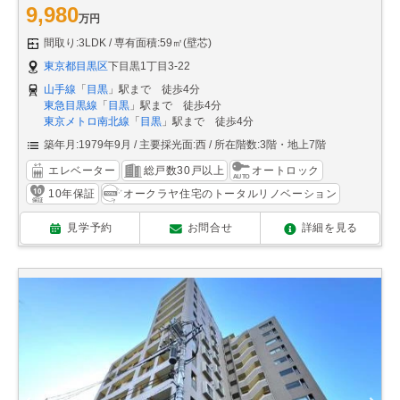
9,980
万円
間取り:3LDK
専有面積:59㎡(壁芯)
東京都目黒区
下目黒1丁目3-22
山手線
「
目黒
」駅まで 徒歩4分
東急目黒線
「
目黒
」駅まで 徒歩4分
東京メトロ南北線
「
目黒
」駅まで 徒歩4分
築年月:1979年9月
主要採光面:西
所在階数:3階・地上7階
エレベーター
総戸数30戸以上
オートロック
10年保証
オークラヤ住宅のトータルリノベーション
見学予約
お問合せ
詳細を見る