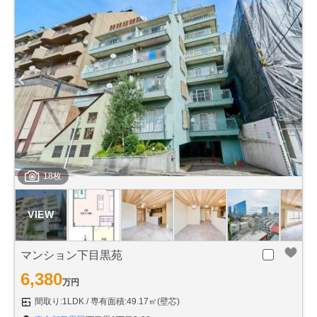
18枚
マンション下目黒苑
6,380
万円
間取り:1LDK
専有面積:49.17㎡(壁芯)