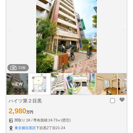
33枚
ハイツ第２目黒
2,980
万円
間取り:1K
専有面積:24.73㎡(壁芯)
東京都目黒区
下目黒2丁目21-24