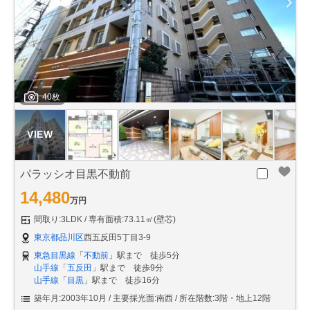
40枚
パラッシオ目黒不動前
14,480
万円
間取り:3LDK
専有面積:73.11㎡(壁芯)
東京都品川区
西五反田5丁目3-9
東急目黒線
「
不動前
」駅まで 徒歩5分
山手線
「
五反田
」駅まで 徒歩9分
山手線
「
目黒
」駅まで 徒歩16分
築年月:2003年10月
主要採光面:南西
所在階数:3階・地上12階