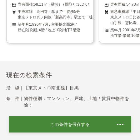
68.11㎡（壁芯）
3LDK
54.7
中央本線「高円寺」駅まで 徒歩5分
東急東横線「中目
東京メトロ丸ノ内線「新高円寺」駅まで 徒歩8分
東京メトロ日比谷
山手線「恵比寿」
1996年7月
南
4階 / 地上10階地下1階建
2001年2
10階
現在の検索条件
沿 線｜
【東京メトロ南北線】目黒
条 件｜
物件種別：マンション、戸建、土地 / 賃貸中物件を
除く
この条件を保存する