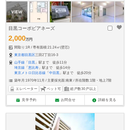
目黒コーポビアネーズ
2,000
万円
間取り:1R
専有面積:21.24㎡(壁芯)
東京都目黒区
三田2丁目16-3
山手線
「
目黒
」駅まで 徒歩11分
埼京線
「
恵比寿
」駅まで 徒歩14分
東京メトロ日比谷線
「
中目黒
」駅まで 徒歩20分
築年月:1970年11月
主要採光面:南東
所在階数:1階・地上7階
エレベーター
ペット可
総戸数30戸以上
見学予約
お問合せ
詳細を見る