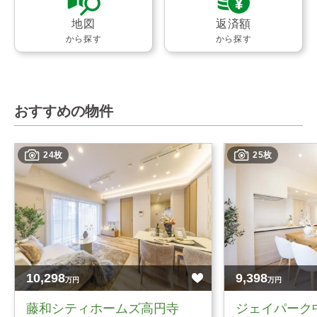
地図
返済額
から探す
から探す
おすすめの物件
24枚
25枚
10,298
9,398
万円
万円
藤和シティホームズ高円寺
ジェイパーク