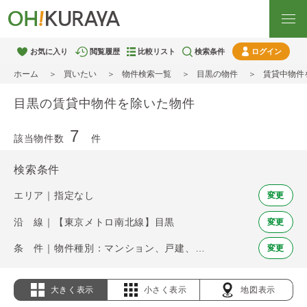
お気に入り
閲覧履歴
比較リスト
検索条件
ログイン
ホーム
買いたい
物件検索一覧
目黒の物件
賃貸中物件
目黒の賃貸中物件を除いた物件
7
該当物件数
件
検索条件
エリア｜指定なし
変更
沿 線｜【東京メトロ南北線】目黒
変更
条 件｜物件種別：マンション、戸建、土地 / 賃貸中物件を除く
変更
大きく表示
小さく表示
地図表示