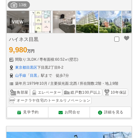
13枚
ハイネス目黒
9,980
万円
間取り:3LDK
専有面積:60.52㎡(壁芯)
東京都目黒区
下目黒2丁目8-2
山手線
「
目黒
」駅まで 徒歩7分
築年月:1979年10月
主要採光面:北西
所在階数:2階・地上9階
角部屋
エレベーター
総戸数100戸以上
10年保証
オークラヤ住宅のトータルリノベーション
見学予約
お問合せ
詳細を見る