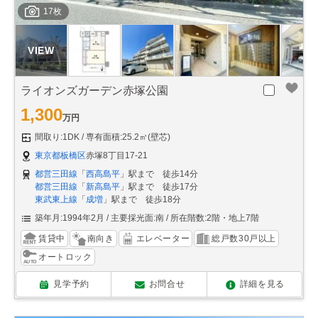
17枚
ライオンズガーデン赤塚公園
1,300
万円
間取り:1DK
専有面積:25.2㎡(壁芯)
東京都板橋区
赤塚8丁目17-21
都営三田線
「
西高島平
」駅まで 徒歩14分
都営三田線
「
新高島平
」駅まで 徒歩17分
東武東上線
「
成増
」駅まで 徒歩18分
築年月:1994年2月
主要採光面:南
所在階数:2階・地上7階
賃貸中
南向き
エレベーター
総戸数30戸以上
オートロック
見学予約
お問合せ
詳細を見る