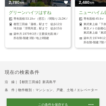
2,780
2,480
万円
万円
グリーンハイツはすね
ニューハイム
53.19㎡（壁芯）
2LDK
45.9
都営三田線「蓮根」駅まで 徒歩12分
東武東上線「下赤
埼京線「浮間舟渡」駅まで 徒歩15分
東京メトロ副都心
東武東上線「東武
1975年3月
南
3階 / 地上9階建
1974年1
7階 
現在の検索条件
沿 線｜
【都営三田線】新高島平
条 件｜
物件種別：マンション、戸建、土地 / エレベーター
この条件を保存する