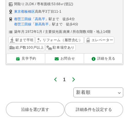
間取り:2LDK
専有面積:53.68㎡(登記)
東京都板橋区
高島平3丁目11-1
都営三田線
「
高島平
」駅まで 徒歩4分
都営三田線
「
新高島平
」駅まで 徒歩4分
築年月:1972年1月
主要採光面:南東
所在階数:6階・地上14階
駅まで平坦
リフォーム（履歴含む）
エレベーター
総戸数100戸以上
駐車場空あり
見学予約
お問合せ
詳細を見る
1
沿線を選び直す
詳細条件を設定する