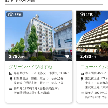
27枚
17枚
2,780
2,480
万円
万円
グリーンハイツはすね
ニューハイム
53.19㎡（壁芯）
2LDK
45.9
都営三田線「蓮根」駅まで 徒歩12分
東武東上線「下赤
埼京線「浮間舟渡」駅まで 徒歩15分
東京メトロ副都心
東武東上線「東武
1975年3月
南
3階 / 地上9階建
1974年1
7階 