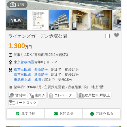
17枚
ライオンズガーデン赤塚公園
1,300
万円
間取り:1DK
専有面積:25.2㎡(壁芯)
東京都板橋区
赤塚8丁目17-21
都営三田線
「
西高島平
」駅まで 徒歩14分
都営三田線
「
新高島平
」駅まで 徒歩17分
東武東上線
「
成増
」駅まで 徒歩18分
築年月:1994年2月
主要採光面:南
所在階数:2階・地上7階
賃貸中
南向き
エレベーター
総戸数30戸以上
オートロック
見学予約
お問合せ
詳細を見る