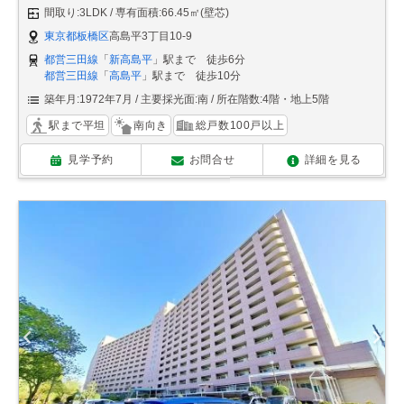
間取り:3LDK
専有面積:66.45㎡(壁芯)
東京都板橋区
高島平3丁目10-9
都営三田線
「
新高島平
」駅まで 徒歩6分
都営三田線
「
高島平
」駅まで 徒歩10分
築年月:1972年7月
主要採光面:南
所在階数:4階・地上5階
駅まで平坦
南向き
総戸数100戸以上
見学予約
お問合せ
詳細を見る