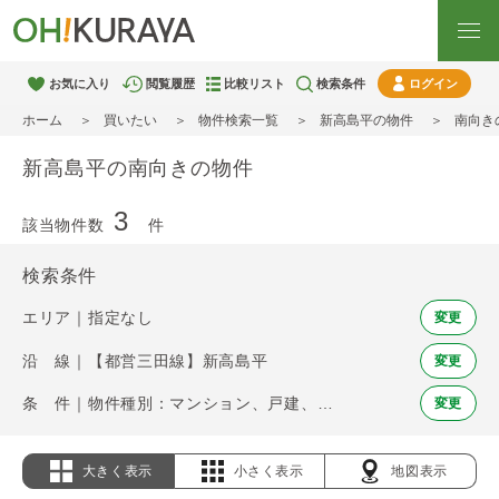
お気に入り
閲覧履歴
比較リスト
検索条件
ログイン
ホーム
買いたい
物件検索一覧
新高島平の物件
南向き
新高島平の南向きの物件
3
該当物件数
件
検索条件
エリア｜指定なし
変更
沿 線｜【都営三田線】新高島平
変更
条 件｜物件種別：マンション、戸建、土地 / 南向き
変更
大きく表示
小さく表示
地図表示