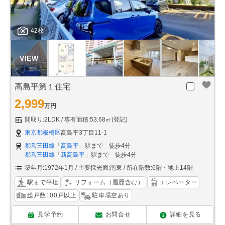
42枚
高島平第１住宅
2,999
万円
間取り:2LDK
専有面積:53.68㎡(登記)
東京都板橋区
高島平3丁目11-1
都営三田線
「
高島平
」駅まで 徒歩4分
都営三田線
「
新高島平
」駅まで 徒歩4分
築年月:1972年1月
主要採光面:南東
所在階数:6階・地上14階
駅まで平坦
リフォーム（履歴含む）
エレベーター
総戸数100戸以上
駐車場空あり
見学予約
お問合せ
詳細を見る