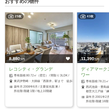
おすすめの物件
25枚
43枚
8,880
11,390
万円
万円
レコシティ・グランデ
ディアマーク
ワー
80.72㎡（壁芯）
3LDK
東武伊勢崎・大師線「西新井」駅まで 徒歩3分
78.2
2008年6月
東
西武池袋・豊島線
1階 / 地上10階建
都営大江戸線「練
2001年2
16階