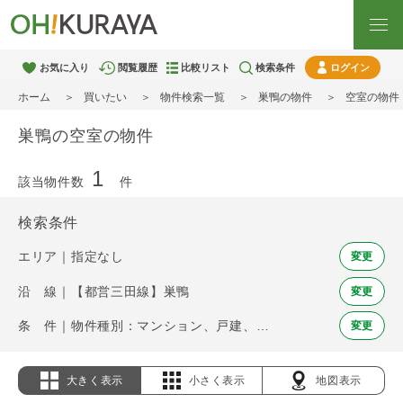
お気に入り
閲覧履歴
比較リスト
検索条件
ログイン
ホーム
買いたい
物件検索一覧
巣鴨の物件
空室の物件
巣鴨の空室の物件
1
該当物件数
件
検索条件
エリア｜指定なし
変更
沿 線｜【都営三田線】巣鴨
変更
条 件｜物件種別：マンション、戸建、土地 / 空室
変更
大きく表示
小さく表示
地図表示