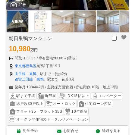
42枚
朝日巣鴨マンション
10,980
万円
間取り:3LDK
専有面積:93.08㎡(壁芯)
東京都豊島区
巣鴨1丁目19-7
山手線
「
巣鴨
」駅まで 徒歩2分
都営三田線
「
巣鴨
」駅まで 徒歩3分
築年月:1984年2月
主要採光面:南西
所在階数:10階・地上13階
駅まで平坦
角部屋
LDK15帖以上
エレベーター
総戸数30戸以上
オートロック
住宅ローン控除
フラット35・フラット35S
10年保証
オークラヤ住宅のトータルリノベーション
見学予約
お問合せ
詳細を見る