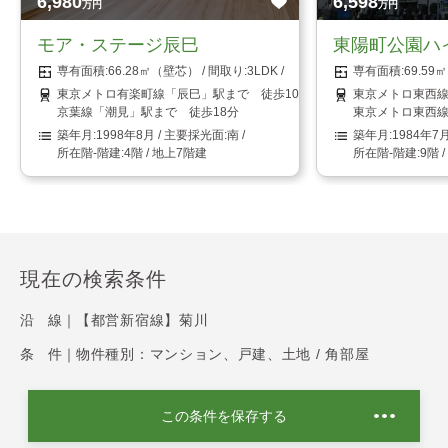
6,980
6,598
万円
万円
モア・ステージ辰巳
東陽町公園ハ
66.28㎡（壁芯）
3LDK
69.5
東京メトロ有楽町線「辰巳」駅まで 徒歩10分
東京メトロ東西線
京葉線「潮見」駅まで 徒歩18分
東京メトロ東西線
1998年8月
南
1984年7
4階 / 地上7階建
9階 
現在の検索条件
沿 線｜
【都営新宿線】菊川
条 件｜
物件種別：マンション、戸建、土地 / 角部屋
この条件を保存する