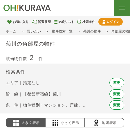
お気に入り
閲覧履歴
比較リスト
検索条件
ログイン
ホーム
買いたい
物件検索一覧
菊川の物件
角部屋の物
菊川の角部屋の物件
2
該当物件数
件
検索条件
エリア｜指定なし
変更
沿 線｜【都営新宿線】菊川
変更
条 件｜物件種別：マンション、戸建、土地 / 角部屋
変更
大きく表示
小さく表示
地図表示