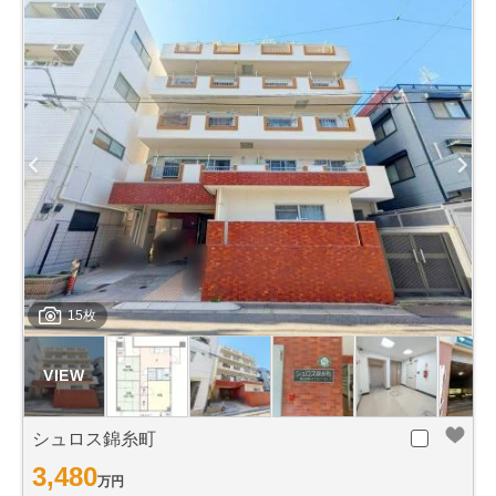
15枚
シュロス錦糸町
3,480
万円