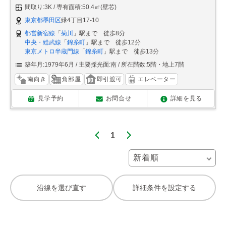
間取り:3K
専有面積:50.4㎡(壁芯)
東京都墨田区
緑4丁目17-10
都営新宿線
「
菊川
」駅まで 徒歩8分
中央・総武線
「
錦糸町
」駅まで 徒歩12分
東京メトロ半蔵門線
「
錦糸町
」駅まで 徒歩13分
築年月:1979年6月
主要採光面:南
所在階数:5階・地上7階
南向き
角部屋
即引渡可
エレベーター
見学予約
お問合せ
詳細を見る
1
沿線を選び直す
詳細条件を設定する