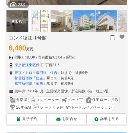
23枚
コンド猿江Ⅱ号館
6,480
万円
間取り:3LDK
専有面積:61.04㎡(壁芯)
東京都江東区
猿江1丁目21-5
東京メトロ半蔵門線
「
住吉
」駅まで 徒歩6分
都営新宿線
「
住吉
」駅まで 徒歩6分
都営新宿線
「
菊川
」駅まで 徒歩9分
築年月:1981年1月
主要採光面:東
所在階数:2階・地上5階
角部屋
エレベーター
ペット可
住宅ローン控除
10年保証
オークラヤ住宅のトータルリノベーション
見学予約
お問合せ
詳細を見る