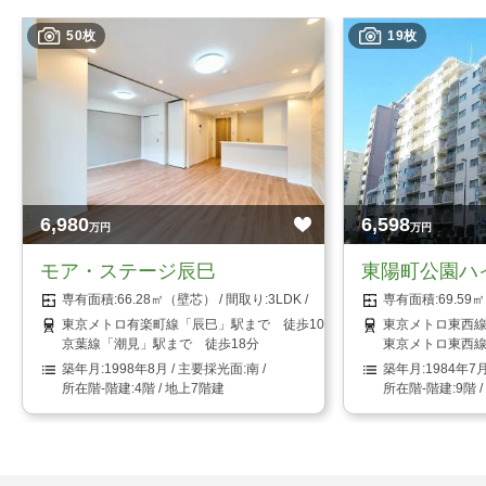
50枚
19枚
6,980
6,598
万円
万円
モア・ステージ辰巳
東陽町公園ハ
66.28㎡（壁芯）
3LDK
69.5
東京メトロ有楽町線「辰巳」駅まで 徒歩10分
東京メトロ東西線
京葉線「潮見」駅まで 徒歩18分
東京メトロ東西線
1998年8月
南
1984年7
4階 / 地上7階建
9階 