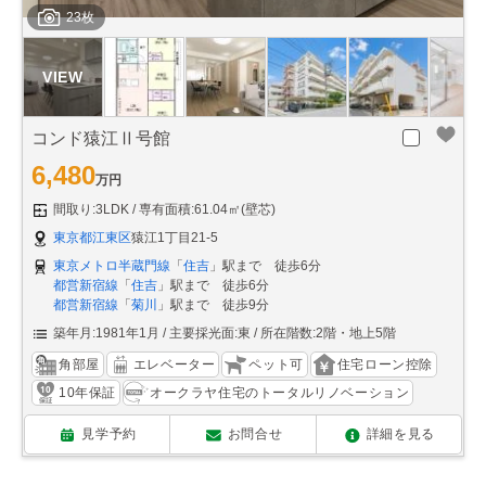
23枚
コンド猿江Ⅱ号館
6,480
万円
間取り:3LDK
専有面積:61.04㎡(壁芯)
東京都江東区
猿江1丁目21-5
東京メトロ半蔵門線
「
住吉
」駅まで 徒歩6分
都営新宿線
「
住吉
」駅まで 徒歩6分
都営新宿線
「
菊川
」駅まで 徒歩9分
築年月:1981年1月
主要採光面:東
所在階数:2階・地上5階
角部屋
エレベーター
ペット可
住宅ローン控除
10年保証
オークラヤ住宅のトータルリノベーション
見学予約
お問合せ
詳細を見る