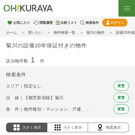
お気に入り
閲覧履歴
比較リスト
検索条件
ログイン
ホーム
買いたい
物件検索一覧
菊川の物件
設備10年
菊川の設備10年保証付きの物件
1
該当物件数
件
検索条件
エリア｜指定なし
変更
沿 線｜【都営新宿線】菊川
変更
条 件｜物件種別：マンション、戸建、土地 / 設備10年保証
変更
大きく表示
小さく表示
地図表示