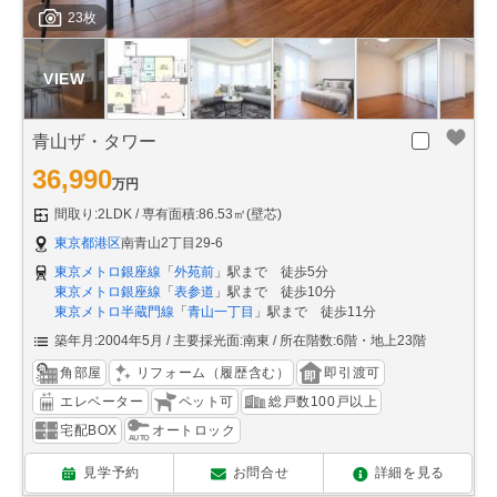
23枚
青山ザ・タワー
36,990
万円
間取り:2LDK
専有面積:86.53㎡(壁芯)
東京都港区
南青山2丁目29-6
東京メトロ銀座線
「
外苑前
」駅まで 徒歩5分
東京メトロ銀座線
「
表参道
」駅まで 徒歩10分
東京メトロ半蔵門線
「
青山一丁目
」駅まで 徒歩11分
築年月:2004年5月
主要採光面:南東
所在階数:6階・地上23階
角部屋
リフォーム（履歴含む）
即引渡可
エレベーター
ペット可
総戸数100戸以上
宅配BOX
オートロック
見学予約
お問合せ
詳細を見る