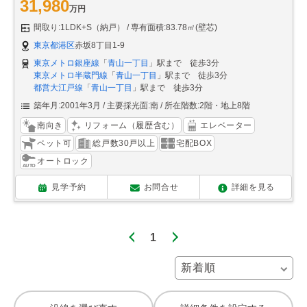
31,980
万円
間取り:1LDK+S（納戸）
専有面積:83.78㎡(壁芯)
東京都港区
赤坂8丁目1-9
東京メトロ銀座線
「
青山一丁目
」駅まで 徒歩3分
東京メトロ半蔵門線
「
青山一丁目
」駅まで 徒歩3分
都営大江戸線
「
青山一丁目
」駅まで 徒歩3分
築年月:2001年3月
主要採光面:南
所在階数:2階・地上8階
南向き
リフォーム（履歴含む）
エレベーター
ペット可
総戸数30戸以上
宅配BOX
オートロック
見学予約
お問合せ
詳細を見る
1