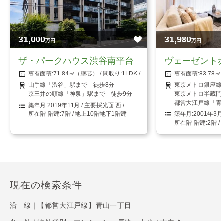
31,000
31,980
万円
万円
ザ・パークハウス渋谷南平台
ヴェーゼント
71.84㎡（壁芯）
1LDK
83.7
山手線「渋谷」駅まで 徒歩8分
東京メトロ銀座線
京王井の頭線「神泉」駅まで 徒歩9分
東京メトロ半蔵門
都営大江戸線「青
2019年11月
西
7階 / 地上10階地下1階建
2001年3
2階 
現在の検索条件
沿 線｜
【都営大江戸線】青山一丁目