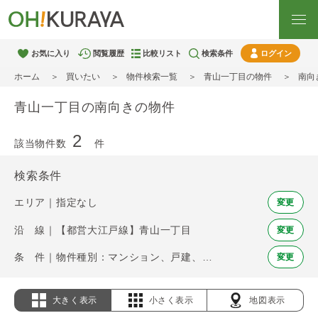
お気に入り
閲覧履歴
比較リスト
検索条件
ログイン
ホーム
買いたい
物件検索一覧
青山一丁目の物件
南向
青山一丁目の南向きの物件
2
該当物件数
件
検索条件
エリア｜指定なし
変更
沿 線｜【都営大江戸線】青山一丁目
変更
条 件｜物件種別：マンション、戸建、土地 / 南向き
変更
大きく表示
小さく表示
地図表示