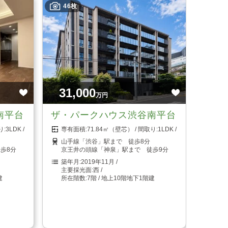
46枚
31,000
万円
南平台
ザ・パークハウス渋谷南平台
3LDK
71.84㎡（壁芯）
1LDK
山手線「渋谷」駅まで 徒歩8分
歩8分
京王井の頭線「神泉」駅まで 徒歩9分
2019年11月
西
建
7階 / 地上10階地下1階建