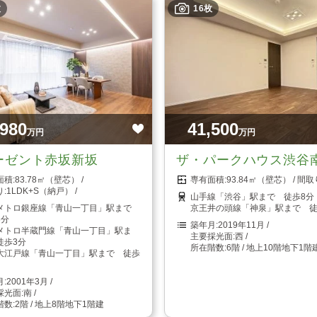
枚
16枚
,980
41,500
万円
万円
ーゼント赤坂新坂
ザ・パークハウス渋谷
83.78㎡（壁芯）
93.84㎡（壁芯）
1LDK+S（納戸）
山手線「渋谷」駅まで 徒歩8分
メトロ銀座線「青山一丁目」駅まで
京王井の頭線「神泉」駅まで 徒
3分
2019年11月
メトロ半蔵門線「青山一丁目」駅ま
西
徒歩3分
6階 / 地上10階地下1階
大江戸線「青山一丁目」駅まで 徒歩
2001年3月
南
2階 / 地上8階地下1階建