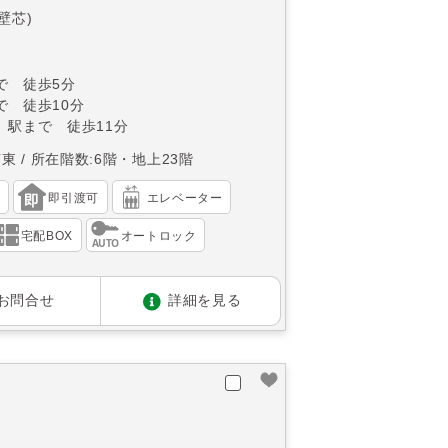
(壁芯)
で 徒歩5分
で 徒歩10分
」駅まで 徒歩11分
南東
所在階数:6階・地上23階
）
即引渡可
エレベーター
宅配BOX
オートロック
お問合せ
詳細を見る