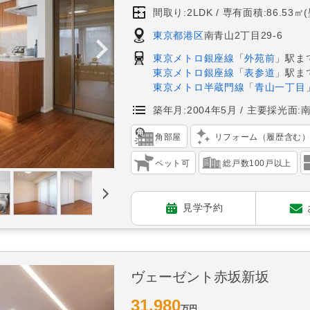
間取り:2LDK
専有面積:86.53㎡
東京都港区
南青山2丁目29-6
東京メトロ銀座線
「
外苑前
」駅ま
東京メトロ銀座線
「
表参道
」駅ま
東京メトロ半蔵門線
「
青山一丁目
築年月:2004年5月
主要採光面:
角部屋
リフォーム（履歴含む
ペット可
総戸数100戸以上
見学予約
ヴェーゼント赤坂新坂
31,980
万円