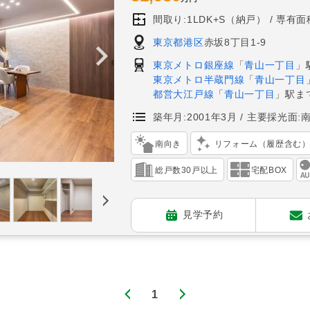
間取り:1LDK+S（納戸）
専有面積
東京都港区
赤坂8丁目1-9
東京メトロ銀座線
「
青山一丁目
」
東京メトロ半蔵門線
「
青山一丁目
都営大江戸線
「
青山一丁目
」駅ま
築年月:2001年3月
主要採光面:
南向き
リフォーム（履歴含む
総戸数30戸以上
宅配BOX
見学予約
1