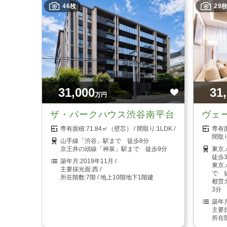
46枚
29
31,000
31
万円
ザ・パークハウス渋谷南平台
ヴェ
71.84㎡（壁芯）
1LDK
山手線「渋谷」駅まで 徒歩8分
京王井の頭線「神泉」駅まで 徒歩9分
東京
徒歩
2019年11月
東京
西
で 
7階 / 地上10階地下1階建
都営
3分