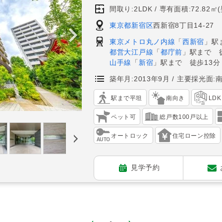
間取り:2LDK
専有面積:72.82㎡
東京都新宿区
西新宿8丁目14-27
東京メトロ丸ノ内線
「
西新宿
」駅
都営大江戸線
「
都庁前
」駅まで 
山手線
「
新宿
」駅まで 徒歩13分
築年月:2013年9月
主要採光面:
駅まで平坦
南向き
LD
ペット可
総戸数100戸以上
オートロック
住宅ローン控除
見学予約