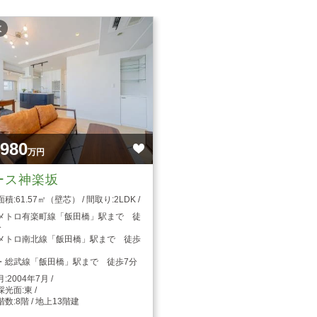
枚
,980
万円
ース神楽坂
61.57㎡（壁芯）
2LDK
メトロ有楽町線「飯田橋」駅まで 徒
分
メトロ南北線「飯田橋」駅まで 徒歩
・総武線「飯田橋」駅まで 徒歩7分
2004年7月
東
8階 / 地上13階建