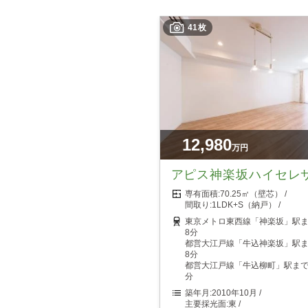
41枚
12,980
万円
アピス神楽坂ハイセレ
70.25㎡（壁芯）
1LDK+S（納戸）
東京メトロ東西線「神楽坂」駅
8分
都営大江戸線「牛込神楽坂」駅
8分
都営大江戸線「牛込柳町」駅まで
分
2010年10月
東