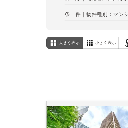
条 件｜物件種別：マンシ
大きく表示
小さく表示