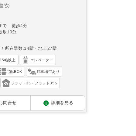
(壁芯)
まで 徒歩4分
徒歩10分
南
所在階数:14階・地上27階
K15帖以上
エレベーター
宅配BOX
駐車場空あり
フラット35・フラット35S
お問合せ
詳細を見る