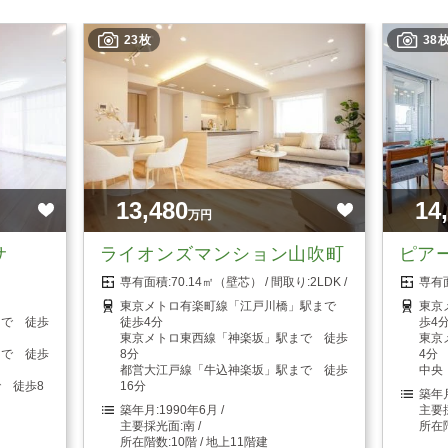
23枚
38
13,480
14
万円
サ
ライオンズマンション山吹町
ピア
70.14㎡（壁芯）
2LDK
東京メトロ有楽町線「江戸川橋」駅まで
東京
まで 徒歩
徒歩4分
歩4
東京メトロ東西線「神楽坂」駅まで 徒歩
東京
まで 徒歩
8分
4分
都営大江戸線「牛込神楽坂」駅まで 徒歩
中央
 徒歩8
16分
1990年6月
南
10階 / 地上11階建