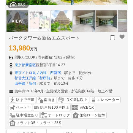
58枚
パークタワー西新宿エムズポート
13,980
万円
間取り:2LDK
専有面積:72.82㎡(壁芯)
東京都新宿区
西新宿8丁目14-27
東京メトロ丸ノ内線
「
西新宿
」駅まで 徒歩4分
都営大江戸線
「
都庁前
」駅まで 徒歩10分
山手線
「
新宿
」駅まで 徒歩13分
築年月:2013年9月
主要採光面:南
所在階数:14階・地上27階
駅まで平坦
南向き
LDK15帖以上
エレベーター
ペット可
総戸数100戸以上
宅配BOX
駐車場空あり
オートロック
住宅ローン控除
フラット35・フラット35S