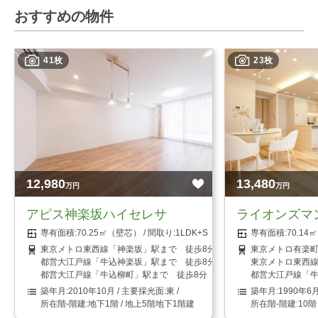
おすすめの物件
41枚
23枚
12,980
13,480
万円
万円
アピス神楽坂ハイセレサ
ライオンズマ
70.25㎡（壁芯）
1LDK+S（納戸）
70.1
東京メトロ東西線「神楽坂」駅まで 徒歩8分
東京メトロ有楽町
都営大江戸線「牛込神楽坂」駅まで 徒歩8分
東京メトロ東西線
都営大江戸線「牛込柳町」駅まで 徒歩8分
都営大江戸線「牛
2010年10月
東
1990年6
地下1階 / 地上5階地下1階建
10階