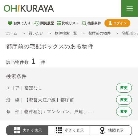
お気に入り
閲覧履歴
比較リスト
検索条件
ログイン
ホーム
買いたい
物件検索一覧
都庁前の物件
宅配ボッ
都庁前の宅配ボックスのある物件
1
該当物件数
件
検索条件
エリア｜指定なし
変更
沿 線｜【都営大江戸線】都庁前
変更
条 件｜物件種別：マンション、戸建、土地 / 宅配ボックス
変更
大きく表示
小さく表示
地図表示