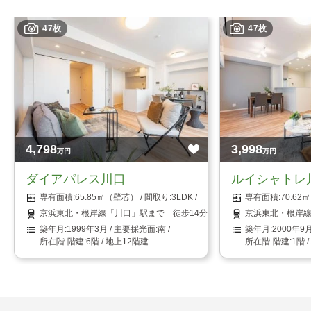
47枚
47枚
4,798
3,998
万円
万円
ダイアパレス川口
ルイシャトレ
65.85㎡（壁芯）
3LDK
70.6
京浜東北・根岸線「川口」駅まで 徒歩14分
京浜東北・根岸線
1999年3月
南
2000年9
6階 / 地上12階建
1階 