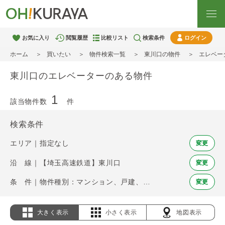
お気に入り
閲覧履歴
比較リスト
検索条件
ログイン
ホーム
買いたい
物件検索一覧
東川口の物件
エレベー
東川口のエレベーターのある物件
1
該当物件数
件
検索条件
エリア｜指定なし
変更
沿 線｜【埼玉高速鉄道】東川口
変更
条 件｜物件種別：マンション、戸建、土地 / エレベーター
変更
大きく表示
小さく表示
地図表示