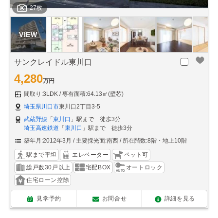
27枚
サンクレイドル東川口
4,280
万円
間取り:3LDK
専有面積:64.13㎡(壁芯)
埼玉県川口市
東川口2丁目3-5
武蔵野線
「
東川口
」駅まで 徒歩3分
埼玉高速鉄道
「
東川口
」駅まで 徒歩3分
築年月:2012年3月
主要採光面:南西
所在階数:8階・地上10階
駅まで平坦
エレベーター
ペット可
総戸数30戸以上
宅配BOX
オートロック
住宅ローン控除
見学予約
お問合せ
詳細を見る