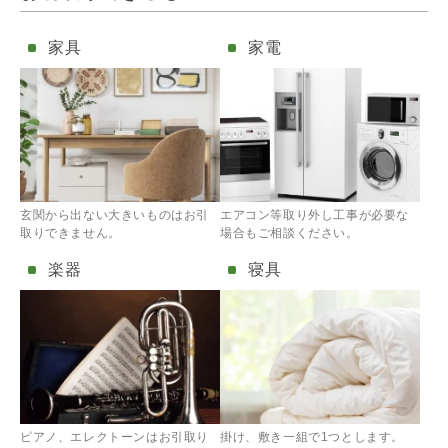
家具
家電
玄関から出ない大きいものはお引
エアコン等取り外し工事が必要な
取りできません。
場合もご相談ください。
楽器
寝具
ピアノ、エレクトーンはお引取り
掛け、敷き一組で1つとします。