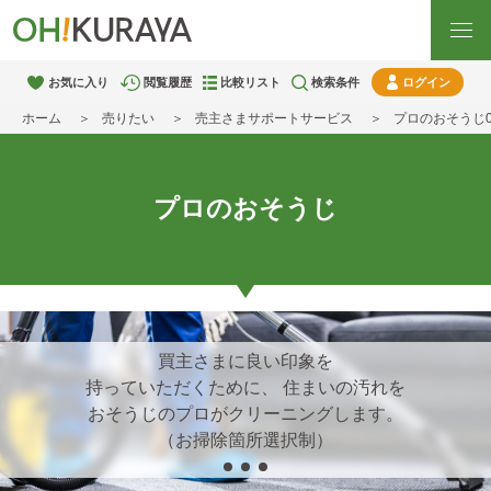
お気に入り
閲覧履歴
比較リスト
検索条件
ログイン
ホーム
売りたい
売主さまサポートサービス
プロのおそうじ
プロのおそうじ
買主さまに良い印象を
持っていただくために、 住まいの汚れを
おそうじのプロがクリーニングします。
（お掃除箇所選択制）