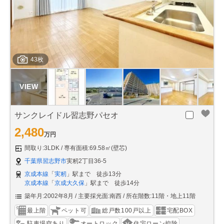
43枚
サンクレイドル習志野パセオ
2,480
万円
間取り:3LDK
専有面積:69.58㎡(壁芯)
千葉県習志野市
実籾2丁目36-5
京成本線
「
実籾
」駅まで 徒歩13分
京成本線
「
京成大久保
」駅まで 徒歩14分
築年月:2002年8月
主要採光面:南西
所在階数:11階・地上11階
最上階
ペット可
総戸数100戸以上
宅配BOX
駐車場空あり
オートロック
住宅ローン控除