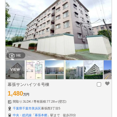
9枚
幕張サンハイツ６号棟
1,480
万円
間取り:3LDK
専有面積:77.28㎡(壁芯)
千葉県千葉市美浜区
幕張西3丁目5
中央・総武線
「
幕張本郷
」駅まで 徒歩20分