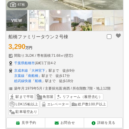
47枚
船橋ファミリータウン２号棟
3,290
万円
間取り:3LDK
専有面積:71.68㎡(壁芯)
千葉県船橋市
浜町1丁目4-2
京成本線
「
大神宮下
」駅まで 徒歩9分
京葉線
「
南船橋
」駅まで 徒歩17分
総武線快速
「
船橋
」駅まで 徒歩18分
築年月:1979年5月
主要採光面:南西
所在階数:7階・地上12階
駅まで平坦
角部屋
リフォーム（履歴含む）
LDK15帖以上
エレベーター
総戸数100戸以上
駐車場空あり
見学予約
お問合せ
詳細を見る