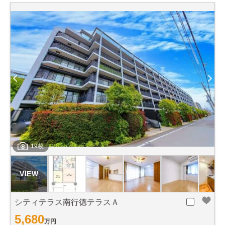
19枚
シティテラス南行徳テラスＡ
5,680
万円