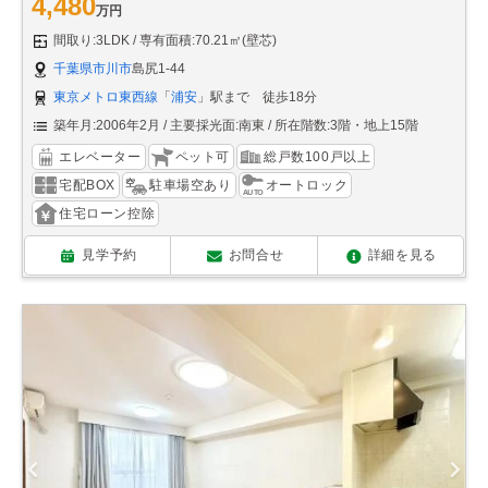
4,480
万円
間取り:3LDK
専有面積:70.21㎡(壁芯)
千葉県市川市
島尻1-44
東京メトロ東西線
「
浦安
」駅まで 徒歩18分
築年月:2006年2月
主要採光面:南東
所在階数:3階・地上15階
エレベーター
ペット可
総戸数100戸以上
宅配BOX
駐車場空あり
オートロック
住宅ローン控除
見学予約
お問合せ
詳細を見る