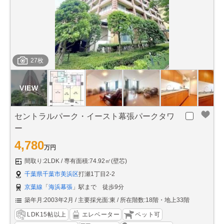
27枚
セントラルパーク・イースト幕張パークタワ
ー
4,780
万円
間取り:2LDK
専有面積:74.92㎡(壁芯)
千葉県千葉市美浜区
打瀬1丁目2-2
京葉線
「
海浜幕張
」駅まで 徒歩9分
築年月:2003年2月
主要採光面:東
所在階数:18階・地上33階
LDK15帖以上
エレベーター
ペット可