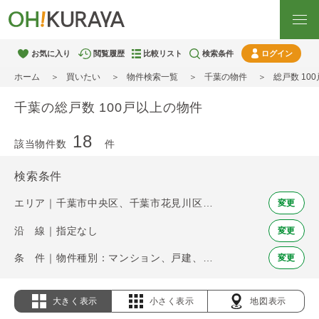
お気に入り
閲覧履歴
比較リスト
検索条件
ログイン
ホーム
買いたい
物件検索一覧
千葉の物件
総戸数 10
千葉の総戸数 100戸以上の物件
18
該当物件数
件
検索条件
エリア｜千葉市中央区、千葉市花見川区、千葉市稲毛区、千葉市若葉区、千葉市緑区、千葉市美浜区、市川市、船橋市、松戸市、習志野市、柏市、流山市、浦安市、印西市
変更
沿 線｜指定なし
変更
条 件｜物件種別：マンション、戸建、土地 / 総戸数 100戸以上
変更
大きく表示
小さく表示
地図表示