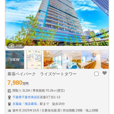
26枚
幕張ベイパーク ライズゲートタワー
7,980
万円
間取り:3LDK
専有面積:70.26㎡(壁芯)
千葉県千葉市美浜区
若葉3丁目1-13
京葉線
「
海浜幕張
」駅まで 徒歩16分
築年月:2025年10月
主要採光面:西
所在階数:29階・地上38階