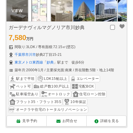
ガーデナヴィルマグノリア市川妙典
7,580
万円
間取り:3LDK
専有面積:72.15㎡(壁芯)
千葉県市川市
妙典2丁目15-21
東京メトロ東西線
「
妙典
」駅まで 徒歩6分
築年月:2000年1月
主要採光面:南東
所在階数:5階・地上14階
駅まで平坦
LDK15帖以上
エレベーター
ペット可
総戸数100戸以上
宅配BOX
駐車場空あり
オートロック
住宅ローン控除
フラット35・フラット35S
10年保証
オークラヤ住宅のトータルリノベーション
見学予約
お問合せ
詳細を見る