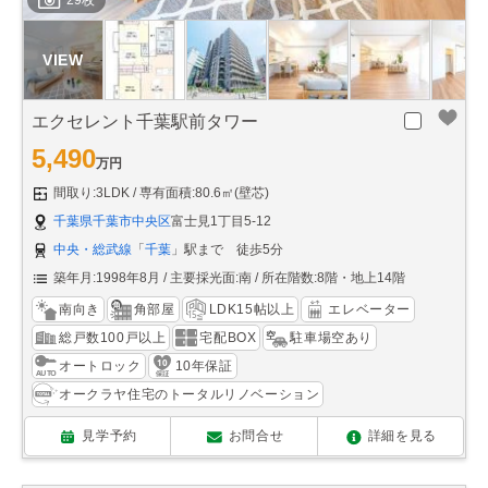
29枚
エクセレント千葉駅前タワー
5,490
万円
間取り:3LDK
専有面積:80.6㎡(壁芯)
千葉県千葉市中央区
富士見1丁目5-12
中央・総武線
「
千葉
」駅まで 徒歩5分
築年月:1998年8月
主要採光面:南
所在階数:8階・地上14階
南向き
角部屋
LDK15帖以上
エレベーター
総戸数100戸以上
宅配BOX
駐車場空あり
オートロック
10年保証
オークラヤ住宅のトータルリノベーション
見学予約
お問合せ
詳細を見る