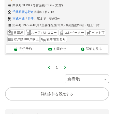
間取り:3LDK
専有面積:61.9㎡(壁芯)
千葉県習志野市
谷津4丁目7-15
京成本線
「
谷津
」駅まで 徒歩3分
築年月:1979年10月
主要採光面:南東
所在階数:9階・地上10階
角部屋
ルーフバルコニー
エレベーター
ペット可
総戸数100戸以上
駐車場空あり
見学予約
お問合せ
詳細を見る
1
詳細条件を設定する