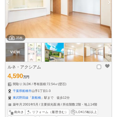
35枚
ルネ・アクシアム
4,590
万円
間取り:3LDK
専有面積:72.54㎡(壁芯)
千葉県船橋市
山手1丁目1-3
東武野田線
「
新船橋
」駅まで 徒歩12分
築年月:2001年5月
主要採光面:南
所在階数:2階・地上14階
南向き
リフォーム（履歴含む）
LDK15帖以上