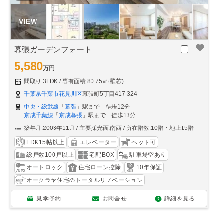
幕張ガーデンフォート
5,580
万円
間取り:3LDK
専有面積:80.75㎡(壁芯)
千葉県千葉市花見川区
幕張町5丁目417-324
中央・総武線
「
幕張
」駅まで 徒歩12分
京成千葉線
「
京成幕張
」駅まで 徒歩13分
築年月:2003年11月
主要採光面:南西
所在階数:10階・地上15階
LDK15帖以上
エレベーター
ペット可
総戸数100戸以上
宅配BOX
駐車場空あり
オートロック
住宅ローン控除
10年保証
オークラヤ住宅のトータルリノベーション
見学予約
お問合せ
詳細を見る