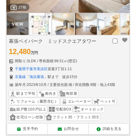
27枚
幕張ベイパーク ミッドスクエアタワー
12,480
万円
間取り:3LDK
専有面積:98.51㎡(壁芯)
千葉県千葉市美浜区
若葉3丁目1-11
京葉線
「
海浜幕張
」駅まで 徒歩15分
築年月:2023年10月
主要採光面:南
所在階数:8階・地上43階
駅まで平坦
南向き
角部屋
リフォーム（履歴含む）
エレベーター
ペット可
総戸数100戸以上
宅配BOX
オートロック
住宅ローン控除
フラット35・フラット35S
見学予約
お問合せ
詳細を見る