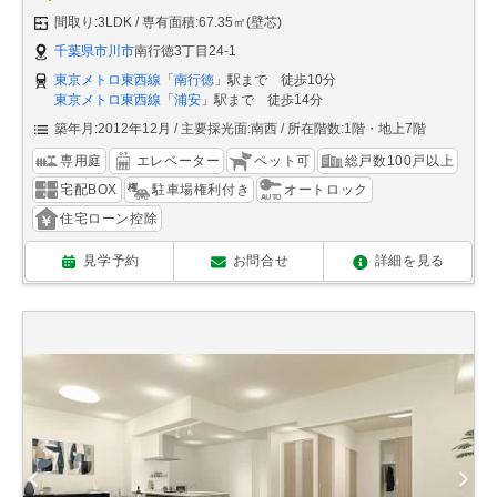
間取り:3LDK
専有面積:67.35㎡(壁芯)
千葉県市川市
南行徳3丁目24-1
東京メトロ東西線
「
南行徳
」駅まで 徒歩10分
東京メトロ東西線
「
浦安
」駅まで 徒歩14分
築年月:2012年12月
主要採光面:南西
所在階数:1階・地上7階
専用庭
エレベーター
ペット可
総戸数100戸以上
宅配BOX
駐車場権利付き
オートロック
住宅ローン控除
見学予約
お問合せ
詳細を見る