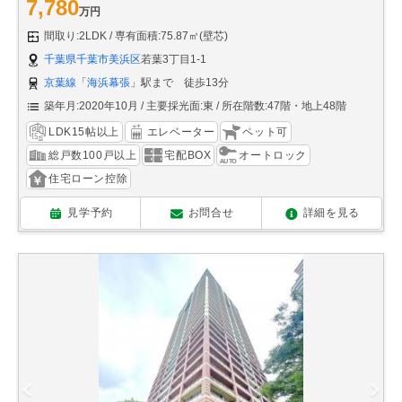
7,780
万円
間取り:2LDK
専有面積:75.87㎡(壁芯)
千葉県千葉市美浜区
若葉3丁目1-1
京葉線
「
海浜幕張
」駅まで 徒歩13分
築年月:2020年10月
主要採光面:東
所在階数:47階・地上48階
LDK15帖以上
エレベーター
ペット可
総戸数100戸以上
宅配BOX
オートロック
住宅ローン控除
見学予約
お問合せ
詳細を見る