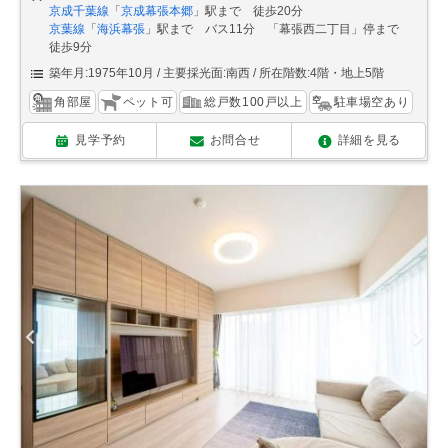
京成千葉線
「
京成幕張本郷
」駅まで 徒歩20分
京葉線
「
海浜幕張
」駅まで バス11分 「幕張西二丁目」停まで
徒歩9分
築年月:1975年10月
主要採光面:南西
所在階数:4階・地上5階
角部屋
ペット可
総戸数100戸以上
駐車場空あり
見学予約
お問合せ
詳細を見る