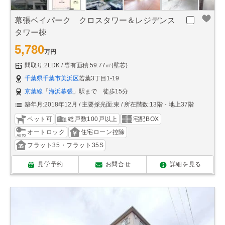
幕張ベイパーク クロスタワー＆レジデンス
タワー棟
5,780
万円
間取り:2LDK
専有面積:59.77㎡(壁芯)
千葉県千葉市美浜区
若葉3丁目1-19
京葉線
「
海浜幕張
」駅まで 徒歩15分
築年月:2018年12月
主要採光面:東
所在階数:13階・地上37階
ペット可
総戸数100戸以上
宅配BOX
オートロック
住宅ローン控除
フラット35・フラット35S
見学予約
お問合せ
詳細を見る