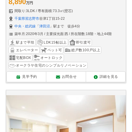
8,890
万円
間取り:3LDK
専有面積:73.3㎡(壁芯)
千葉県習志野市
谷津1丁目15-22
中央・総武線
「
津田沼
」駅まで 徒歩4分
築年月:2020年3月
主要採光面:西
所在階数:18階・地上44階
駅まで平坦
LDK15帖以上
即引渡可
エレベーター
ペット可
総戸数100戸以上
宅配BOX
オートロック
オークラヤ住宅のシンプルリノベーション
見学予約
お問合せ
詳細を見る