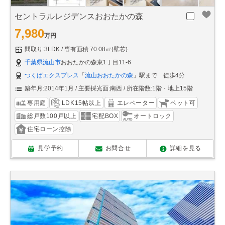
セントラルレジデンスおおたかの森
7,980
万円
間取り:3LDK
専有面積:70.08㎡(壁芯)
千葉県流山市
おおたかの森東1丁目11-6
つくばエクスプレス
「
流山おおたかの森
」駅まで 徒歩4分
築年月:2014年1月
主要採光面:南西
所在階数:1階・地上15階
専用庭
LDK15帖以上
エレベーター
ペット可
総戸数100戸以上
宅配BOX
オートロック
住宅ローン控除
見学予約
お問合せ
詳細を見る