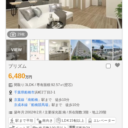
29枚
プリズム
6,480
万円
間取り:3LDK
専有面積:92.57㎡(壁芯)
千葉県船橋市
浜町2丁目2-1
京葉線
「
南船橋
」駅まで 徒歩10分
京成本線
「
船橋競馬場
」駅まで 徒歩10分
築年月:2002年2月
主要採光面:南
所在階数:3階・地上20階
駅まで平坦
南向き
LDK15帖以上
エレベーター
ペット可
総戸数100戸以上
宅配BOX