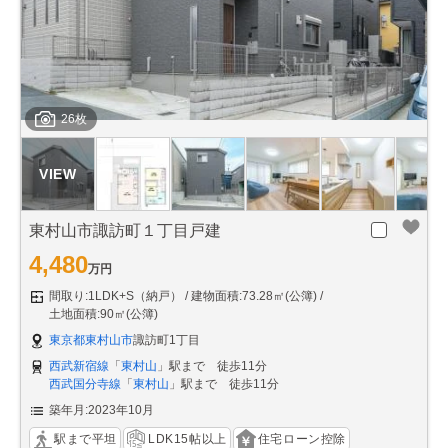
26枚
東村山市諏訪町１丁目戸建
4,480
万円
間取り:1LDK+S（納戸）
建物面積:73.28㎡(公簿)
土地面積:90㎡(公簿)
東京都東村山市
諏訪町1丁目
西武新宿線
「
東村山
」駅まで 徒歩11分
西武国分寺線
「
東村山
」駅まで 徒歩11分
築年月:2023年10月
駅まで平坦
LDK15帖以上
住宅ローン控除