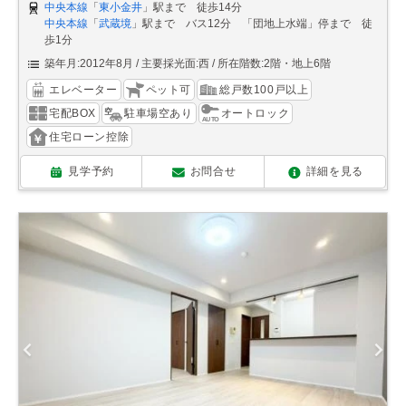
中央本線
「
東小金井
」駅まで 徒歩14分
中央本線
「
武蔵境
」駅まで バス12分 「団地上水端」停まで 徒
歩1分
築年月:2012年8月
主要採光面:西
所在階数:2階・地上6階
エレベーター
ペット可
総戸数100戸以上
宅配BOX
駐車場空あり
オートロック
住宅ローン控除
見学予約
お問合せ
詳細を見る