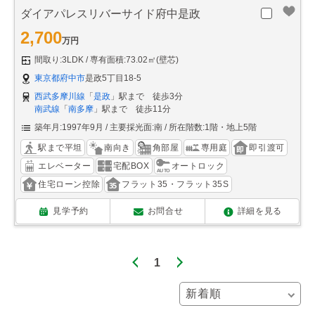
ダイアパレスリバーサイド府中是政
2,700
万円
間取り:3LDK
専有面積:73.02㎡(壁芯)
東京都府中市
是政5丁目18-5
西武多摩川線
「
是政
」駅まで 徒歩3分
南武線
「
南多摩
」駅まで 徒歩11分
築年月:1997年9月
主要採光面:南
所在階数:1階・地上5階
駅まで平坦
南向き
角部屋
専用庭
即引渡可
エレベーター
宅配BOX
オートロック
住宅ローン控除
フラット35・フラット35S
見学予約
お問合せ
詳細を見る
1