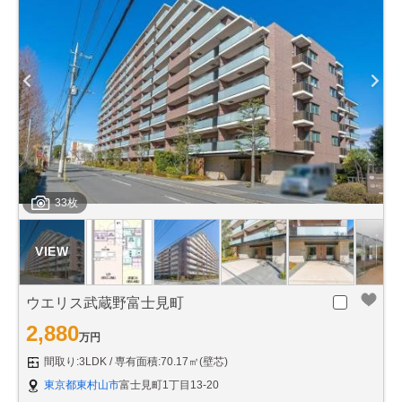
33枚
ウエリス武蔵野富士見町
2,880
万円
間取り:3LDK
専有面積:70.17㎡(壁芯)
東京都東村山市
富士見町1丁目13-20