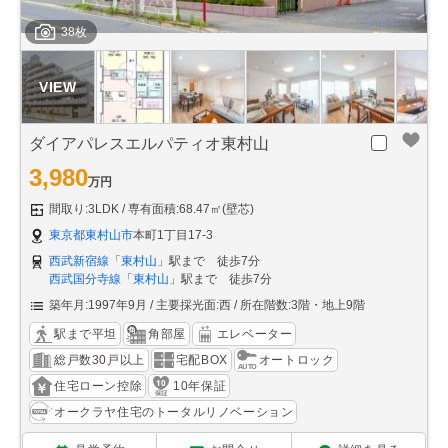
38枚
ダイアパレスエルパティオ東村山
3,980
万円
間取り:3LDK
専有面積:68.47㎡(壁芯)
東京都東村山市
本町1丁目17-3
西武新宿線
「
東村山
」駅まで 徒歩7分
西武国分寺線
「
東村山
」駅まで 徒歩7分
築年月:1997年9月
主要採光面:西
所在階数:3階・地上9階
駅まで平坦
角部屋
エレベーター
総戸数30戸以上
宅配BOX
オートロック
住宅ローン控除
10年保証
オークラヤ住宅のトータルリノベーション