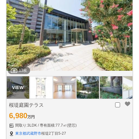
13枚
桜堤庭園テラス
6,980
万円
間取り:3LDK
専有面積:77.7㎡(壁芯)
東京都武蔵野市
桜堤2丁目5-27