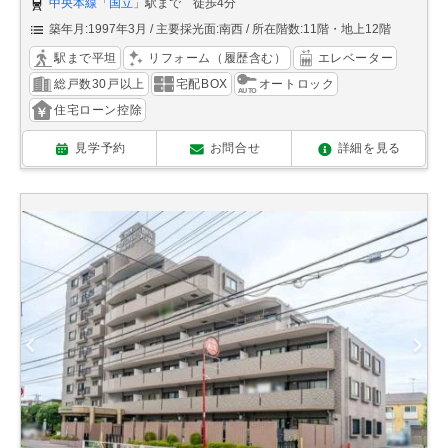
中央本線
「
国立
」駅まで 徒歩4分
築年月:1997年3月
主要採光面:南西
所在階数:11階・地上12階
駅まで平坦
リフォーム（履歴含む）
エレベーター
総戸数30戸以上
宅配BOX
オートロック
住宅ローン控除
見学予約
お問合せ
詳細を見る