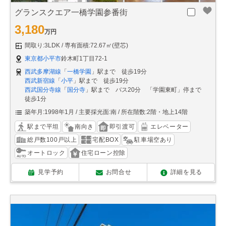
グランスクエア一橋学園参番街
3,180
万円
間取り:3LDK
専有面積:72.67㎡(壁芯)
東京都小平市
鈴木町1丁目72-1
西武多摩湖線
「
一橋学園
」駅まで 徒歩19分
西武新宿線
「
小平
」駅まで 徒歩19分
西武国分寺線
「
国分寺
」駅まで バス20分 「学園東町」停まで
徒歩1分
築年月:1998年1月
主要採光面:南
所在階数:2階・地上14階
駅まで平坦
南向き
即引渡可
エレベーター
総戸数100戸以上
宅配BOX
駐車場空あり
オートロック
住宅ローン控除
見学予約
お問合せ
詳細を見る