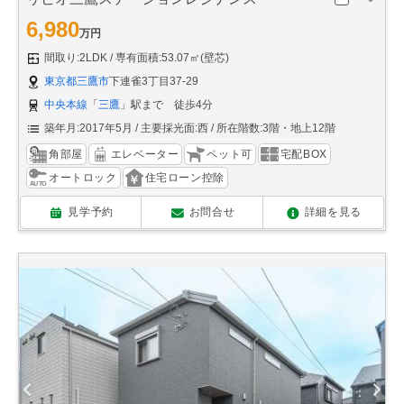
6,980
万円
間取り:2LDK
専有面積:53.07㎡(壁芯)
東京都三鷹市
下連雀3丁目37-29
中央本線
「
三鷹
」駅まで 徒歩4分
築年月:2017年5月
主要採光面:西
所在階数:3階・地上12階
角部屋
エレベーター
ペット可
宅配BOX
オートロック
住宅ローン控除
見学予約
お問合せ
詳細を見る