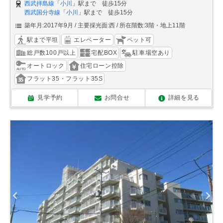
西武拝島線
「
小川
」駅まで 徒歩15分
西武国分寺線
「
小川
」駅まで 徒歩15分
築年月:2017年9月
主要採光面:西
所在階数:3階・地上11階
駅まで平坦
エレベーター
ペット可
総戸数100戸以上
宅配BOX
駐車場空あり
オートロック
住宅ローン控除
フラット35・フラット35S
見学予約
お問合せ
詳細を見る