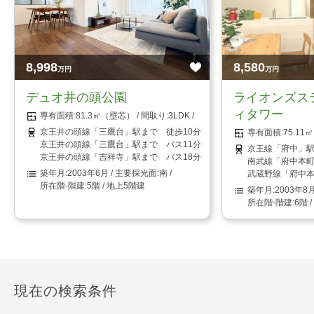
8,998
8,580
万円
万円
デュオ井の頭公園
ライオンズス
ィタワー
81.3㎡（壁芯）
3LDK
京王井の頭線「三鷹台」駅まで 徒歩10分
75.1
京王井の頭線「三鷹台」駅まで バス11分 「牟礼三丁目」停まで 徒
京王線「府中」駅
京王井の頭線「吉祥寺」駅まで バス18分 「三鷹台団地」停まで 徒
南武線「府中本町
2003年6月
南
武蔵野線「府中本
5階 / 地上5階建
2003年8
6階 
現在の検索条件