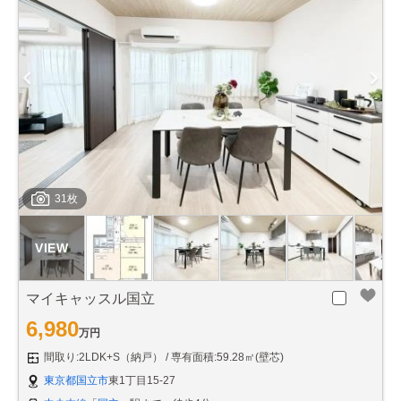
31枚
マイキャッスル国立
6,980
万円
間取り:2LDK+S（納戸）
専有面積:59.28㎡(壁芯)
東京都国立市
東1丁目15-27