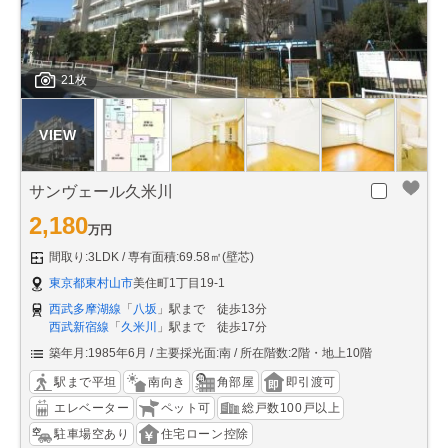
21枚
サンヴェール久米川
2,180
万円
間取り:3LDK
専有面積:69.58㎡(壁芯)
東京都東村山市
美住町1丁目19-1
西武多摩湖線
「
八坂
」駅まで 徒歩13分
西武新宿線
「
久米川
」駅まで 徒歩17分
築年月:1985年6月
主要採光面:南
所在階数:2階・地上10階
駅まで平坦
南向き
角部屋
即引渡可
エレベーター
ペット可
総戸数100戸以上
駐車場空あり
住宅ローン控除