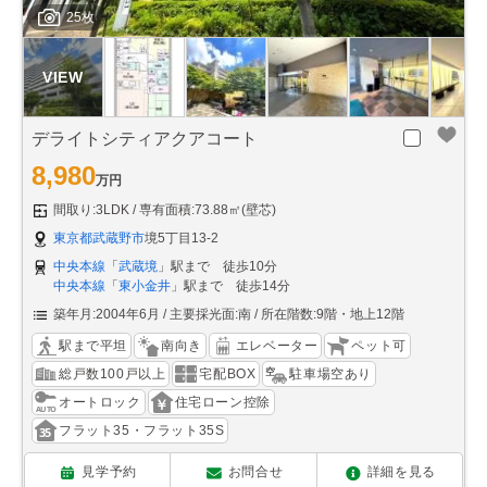
25枚
デライトシティアクアコート
8,980
万円
間取り:3LDK
専有面積:73.88㎡(壁芯)
東京都武蔵野市
境5丁目13-2
中央本線
「
武蔵境
」駅まで 徒歩10分
中央本線
「
東小金井
」駅まで 徒歩14分
築年月:2004年6月
主要採光面:南
所在階数:9階・地上12階
駅まで平坦
南向き
エレベーター
ペット可
総戸数100戸以上
宅配BOX
駐車場空あり
オートロック
住宅ローン控除
フラット35・フラット35S
見学予約
お問合せ
詳細を見る