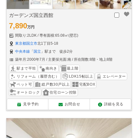
ガーデンズ国立西館
7,890
万円
間取り:2LDK
専有面積:65.08㎡(壁芯)
東京都国立市
北1丁目5-18
中央本線
「
国立
」駅まで 徒歩2分
築年月:2000年7月
主要採光面:南
所在階数:8階・地上8階
駅まで平坦
南向き
最上階
リフォーム（履歴含む）
LDK15帖以上
エレベーター
ペット可
総戸数30戸以上
宅配BOX
オートロック
住宅ローン控除
見学予約
お問合せ
詳細を見る