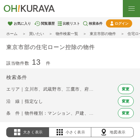
お気に入り
閲覧履歴
比較リスト
検索条件
ログイン
ホーム
買いたい
物件検索一覧
東京市部の物件
住宅ロ
東京市部の住宅ローン控除の物件
13
該当物件数
件
検索条件
エリア｜立川市、武蔵野市、三鷹市、府中市、調布市、小金井市、小平市、日野市、東村山市、国分寺市、国立市、狛江市、東大和市、東久留米市、多摩市、稲城市、西東京市
変更
沿 線｜指定なし
変更
条 件｜物件種別：マンション、戸建、土地 / 住宅ローン控除
変更
大きく表示
小さく表示
地図表示