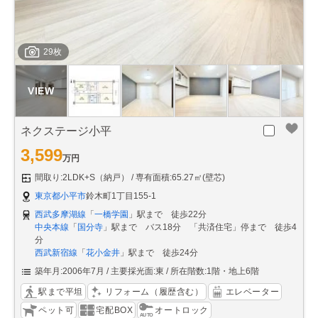
29枚
ネクステージ小平
3,599
万円
間取り:2LDK+S（納戸）
専有面積:65.27㎡(壁芯)
東京都小平市
鈴木町1丁目155-1
西武多摩湖線
「
一橋学園
」駅まで 徒歩22分
中央本線
「
国分寺
」駅まで バス18分 「共済住宅」停まで 徒歩4
分
西武新宿線
「
花小金井
」駅まで 徒歩24分
築年月:2006年7月
主要採光面:東
所在階数:1階・地上6階
駅まで平坦
リフォーム（履歴含む）
エレベーター
ペット可
宅配BOX
オートロック