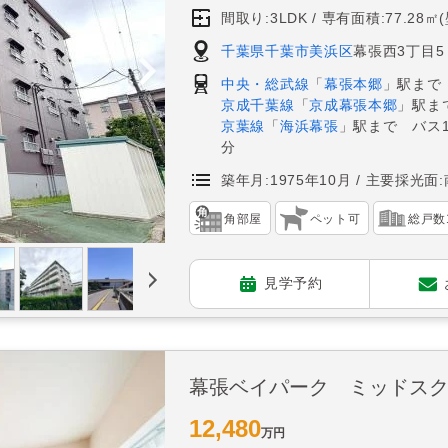
間取り:3LDK
専有面積:77.28㎡
千葉県千葉市美浜区
幕張西3丁目5
中央・総武線
「
幕張本郷
」駅まで
京成千葉線
「
京成幕張本郷
」駅ま
京葉線
「
海浜幕張
」駅まで バス
分
築年月:1975年10月
主要採光面:
角部屋
ペット可
総戸数
見学予約
幕張ベイパーク ミッドス
12,480
万円