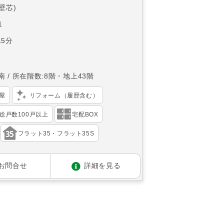
(壁芯)
1
5分
南
所在階数:8階・地上43階
屋
リフォーム（履歴含む）
総戸数100戸以上
宅配BOX
フラット35・フラット35S
お問合せ
詳細を見る