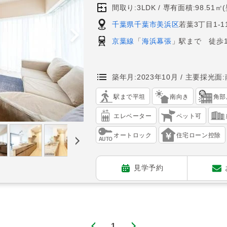
間取り:3LDK
専有面積:98.51㎡
千葉県千葉市美浜区
若葉3丁目1-1
京葉線
「
海浜幕張
」駅まで 徒歩1
築年月:2023年10月
主要採光面:
駅まで平坦
南向き
角部
エレベーター
ペット可
オートロック
住宅ローン控除
見学予約
1