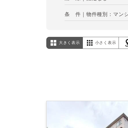
条 件｜物件種別：マンシ
大きく表示
小さく表示