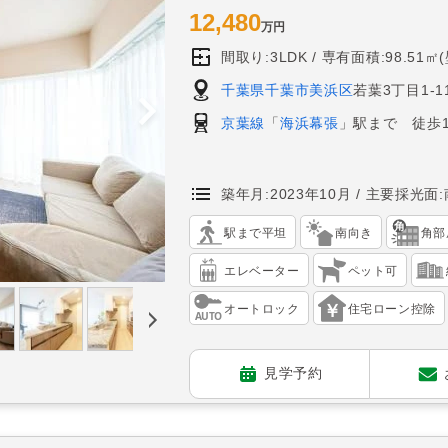
12,480
万円
間取り:3LDK
専有面積:98.51㎡
千葉県千葉市美浜区
若葉3丁目1-1
京葉線
「
海浜幕張
」駅まで 徒歩1
築年月:2023年10月
主要採光面:
駅まで平坦
南向き
角部
エレベーター
ペット可
オートロック
住宅ローン控除
見学予約