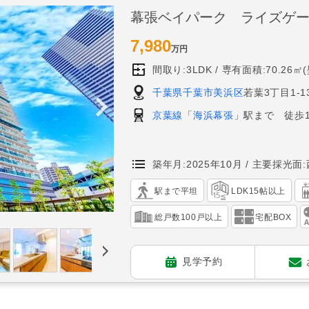
幕張ベイパーク ライズゲ
7,980
万円
間取り:3LDK
専有面積:70.26㎡
千葉県千葉市美浜区
若葉3丁目1-1
京葉線
「
海浜幕張
」駅まで 徒歩1
築年月:2025年10月
主要採光面:
駅まで平坦
LDK15帖以上
総戸数100戸以上
宅配BOX
見学予約