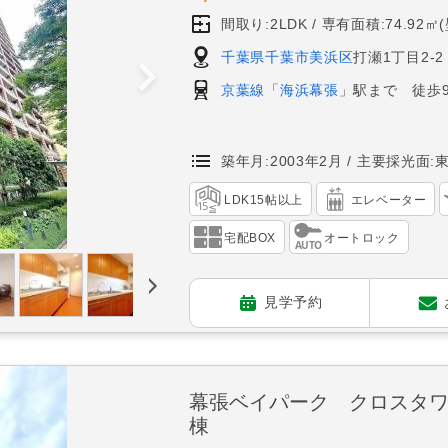
間取り:2LDK
専有面積:74.92㎡
千葉県千葉市美浜区
打瀬1丁目2-2
京葉線
「
海浜幕張
」駅まで 徒歩
築年月:2003年2月
主要採光面:
LDK15帖以上
エレベーター
宅配BOX
オートロック
見学予約
幕張ベイパーク クロスタ
棟