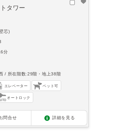
ートタワー
(壁芯)
3
6分
西
所在階数:29階・地上38階
エレベーター
ペット可
オートロック
お問合せ
詳細を見る