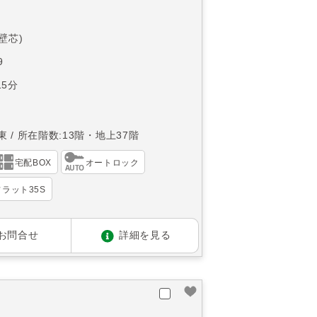
(壁芯)
9
5分
東
所在階数:13階・地上37階
宅配BOX
オートロック
ラット35S
お問合せ
詳細を見る