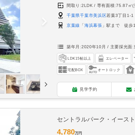
間取り:2LDK
専有面積:75.87㎡
千葉県千葉市美浜区
若葉3丁目1-1
京葉線
「
海浜幕張
」駅まで 徒歩1
築年月:2020年10月
主要採光面:
LDK15帖以上
エレベーター
宅配BOX
オートロック
見学予約
セントラルパーク・イース
4,780
万円