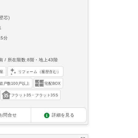
(壁芯)
1
5分
南
所在階数:8階・地上43階
屋
リフォーム（履歴含む）
総戸数100戸以上
宅配BOX
フラット35・フラット35S
お問合せ
詳細を見る