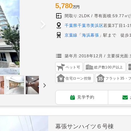
5,780
万円
間取り:2LDK
専有面積:59.77㎡
千葉県千葉市美浜区
若葉3丁目1-1
京葉線
「
海浜幕張
」駅まで 徒歩1
築年月:2018年12月
主要採光面:
ペット可
総戸数100戸以上
住宅ローン控除
フラット35・フ
見学予約
幕張サンハイツ６号棟