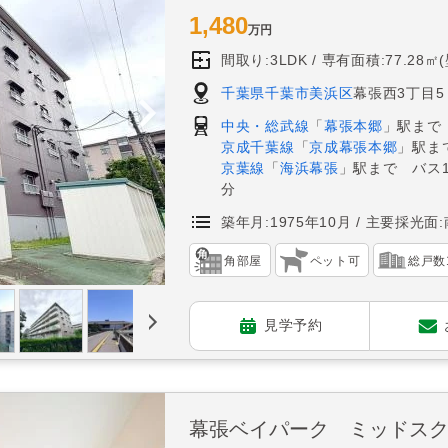
1,480
万円
間取り:3LDK
専有面積:77.28㎡
千葉県千葉市美浜区
幕張西3丁目5
中央・総武線
「
幕張本郷
」駅まで
京成千葉線
「
京成幕張本郷
」駅ま
京葉線
「
海浜幕張
」駅まで バス
分
築年月:1975年10月
主要採光面:
角部屋
ペット可
総戸数
見学予約
幕張ベイパーク ミッドス