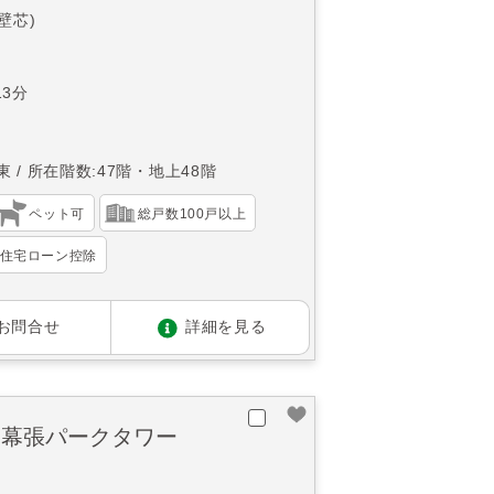
(壁芯)
3分
東
所在階数:47階・地上48階
ペット可
総戸数100戸以上
住宅ローン控除
お問合せ
詳細を見る
ト幕張パークタワー