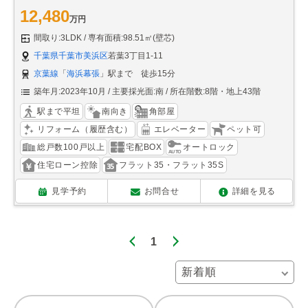
12,480
万円
間取り:3LDK
専有面積:98.51㎡(壁芯)
千葉県千葉市美浜区
若葉3丁目1-11
京葉線
「
海浜幕張
」駅まで 徒歩15分
築年月:2023年10月
主要採光面:南
所在階数:8階・地上43階
駅まで平坦
南向き
角部屋
リフォーム（履歴含む）
エレベーター
ペット可
総戸数100戸以上
宅配BOX
オートロック
住宅ローン控除
フラット35・フラット35S
見学予約
お問合せ
詳細を見る
1