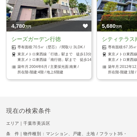
4,780
5,680
万円
万円
シーズガーデン行徳
シティテラス
70.5㎡（壁芯）
3LDK
67.3
東京メトロ東西線「行徳」駅まで 徒歩13分
東京メトロ東西線
東京メトロ東西線「南行徳」駅まで 徒歩14分
東京メトロ東西線
2004年6月
南東
2012年1
4階 / 地上6階建
1階 
現在の検索条件
エリア｜
千葉市美浜区
条 件｜
物件種別：マンション、戸建、土地 / フラット35・