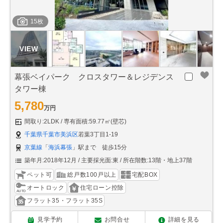
15枚
幕張ベイパーク クロスタワー＆レジデンス
タワー棟
5,780
万円
間取り:2LDK
専有面積:59.77㎡(壁芯)
千葉県千葉市美浜区
若葉3丁目1-19
京葉線
「
海浜幕張
」駅まで 徒歩15分
築年月:2018年12月
主要採光面:東
所在階数:13階・地上37階
ペット可
総戸数100戸以上
宅配BOX
オートロック
住宅ローン控除
フラット35・フラット35S
見学予約
お問合せ
詳細を見る