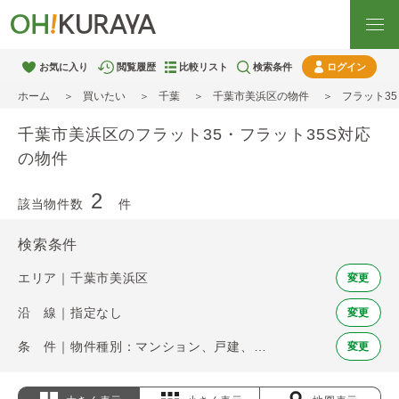
お気に入り
閲覧履歴
比較リスト
検索条件
ログイン
ホーム
買いたい
千葉
千葉市美浜区の物件
フラット3
千葉市美浜区のフラット35・フラット35S対応
の物件
2
該当物件数
件
検索条件
エリア｜千葉市美浜区
変更
沿 線｜指定なし
変更
条 件｜物件種別：マンション、戸建、土地 / フラット35・フラット35S
変更