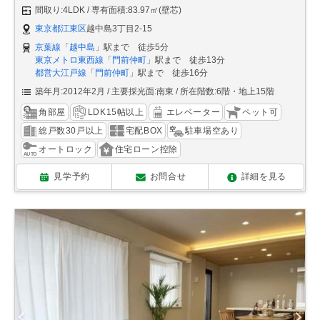
間取り:4LDK
専有面積:83.97㎡(壁芯)
東京都江東区
越中島3丁目2-15
京葉線
「
越中島
」駅まで 徒歩5分
東京メトロ東西線
「
門前仲町
」駅まで 徒歩13分
都営大江戸線
「
門前仲町
」駅まで 徒歩16分
築年月:2012年2月
主要採光面:南東
所在階数:6階・地上15階
角部屋
LDK15帖以上
エレベーター
ペット可
総戸数30戸以上
宅配BOX
駐車場空あり
オートロック
住宅ローン控除
見学予約
お問合せ
詳細を見る