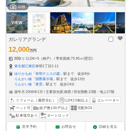
42枚
ガレリアグランデ
12,000
万円
間取り:1LDK+S（納戸）
専有面積:75.95㎡(壁芯)
東京都江東区
有明1丁目2-11
ゆりかもめ
「
有明テニスの森
」駅まで 徒歩9分
りんかい線
「
国際展示場
」駅まで 徒歩13分
りんかい線
「
東雲
」駅まで 徒歩14分
築年月:2006年2月
主要採光面:南西
所在階数:23階・地上27階
リフォーム（履歴含む）
LDK15帖以上
エレベーター
ペット可
総戸数100戸以上
宅配BOX
駐車場空あり
オートロック
見学予約
お問合せ
詳細を見る