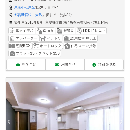
東京都江東区
北砂6丁目12-7
都営新宿線
「
大島
」駅まで 徒歩8分
築年月:2016年8月
主要採光面:南
所在階数:6階・地上14階
駅まで平坦
南向き
角部屋
LDK15帖以上
エレベーター
ペット可
総戸数30戸以上
宅配BOX
オートロック
住宅ローン控除
フラット35・フラット35S
見学予約
お問合せ
詳細を見る