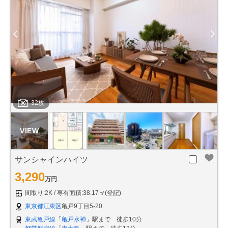
32枚
サンシャインハイツ
3,290
万円
間取り:2K
専有面積:38.17㎡(登記)
東京都江東区
亀戸9丁目5-20
東武亀戸線
「
亀戸水神
」駅まで 徒歩10分