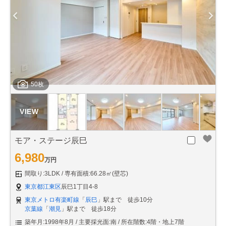
50枚
モア・ステージ辰巳
6,980
万円
間取り:3LDK
専有面積:66.28㎡(壁芯)
東京都江東区
辰巳1丁目4-8
東京メトロ有楽町線
「
辰巳
」駅まで 徒歩10分
京葉線
「
潮見
」駅まで 徒歩18分
築年月:1998年8月
主要採光面:南
所在階数:4階・地上7階