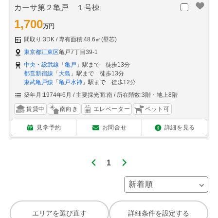
カーサ第２亀戸 １号棟
1,700
万円
間取り:3DK
専有面積:48.6㎡(壁芯)
東京都江東区
亀戸7丁目39-1
中央・総武線
「
亀戸
」駅まで 徒歩13分
都営新宿線
「
大島
」駅まで 徒歩13分
東武亀戸線
「
亀戸水神
」駅まで 徒歩12分
築年月:1974年6月
主要採光面:南
所在階数:3階・地上8階
賃貸中
南向き
エレベーター
ペット可
見学予約
お問合せ
詳細を見る
1
エリアを選び直す
詳細条件を設定する