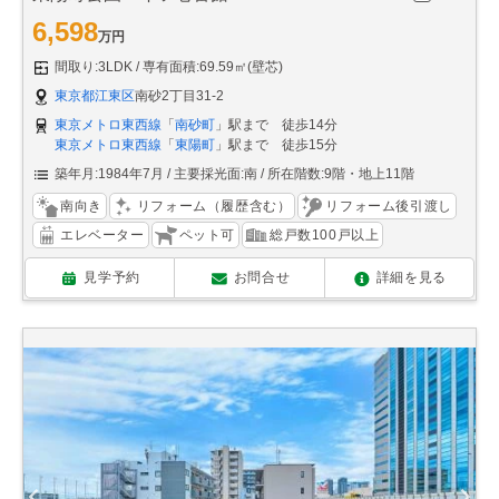
6,598
万円
間取り:3LDK
専有面積:69.59㎡(壁芯)
東京都江東区
南砂2丁目31-2
東京メトロ東西線
「
南砂町
」駅まで 徒歩14分
東京メトロ東西線
「
東陽町
」駅まで 徒歩15分
築年月:1984年7月
主要採光面:南
所在階数:9階・地上11階
南向き
リフォーム（履歴含む）
リフォーム後引渡し
エレベーター
ペット可
総戸数100戸以上
見学予約
お問合せ
詳細を見る