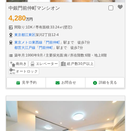
中銀門前仲町マンシオン
4,280
万円
間取り:1DK
専有面積:33.24㎡(壁芯)
東京都江東区
深川2丁目12-4
東京メトロ東西線
「
門前仲町
」駅まで 徒歩7分
都営大江戸線
「
門前仲町
」駅まで 徒歩7分
築年月:1990年9月
主要採光面:南
所在階数:6階・地上8階
南向き
エレベーター
総戸数30戸以上
オートロック
見学予約
お問合せ
詳細を見る