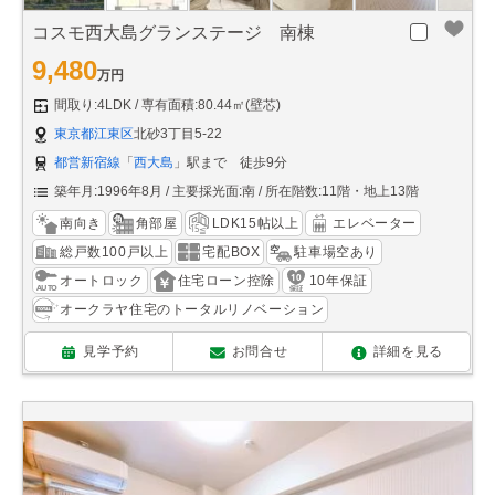
コスモ西大島グランステージ 南棟
9,480
万円
間取り:4LDK
専有面積:80.44㎡(壁芯)
東京都江東区
北砂3丁目5-22
都営新宿線
「
西大島
」駅まで 徒歩9分
築年月:1996年8月
主要採光面:南
所在階数:11階・地上13階
南向き
角部屋
LDK15帖以上
エレベーター
総戸数100戸以上
宅配BOX
駐車場空あり
オートロック
住宅ローン控除
10年保証
オークラヤ住宅のトータルリノベーション
見学予約
お問合せ
詳細を見る