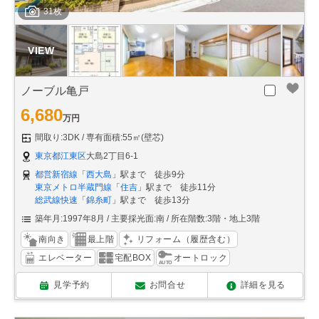
31枚
ノーブル亀戸
6,680
万円
間取り:3DK
専有面積:55㎡(壁芯)
東京都江東区
大島2丁目6-1
都営新宿線
「
西大島
」駅まで 徒歩9分
東京メトロ半蔵門線
「
住吉
」駅まで 徒歩11分
総武線快速
「
錦糸町
」駅まで 徒歩13分
築年月:1997年8月
主要採光面:南
所在階数:3階・地上3階
南向き
最上階
リフォーム（履歴含む）
エレベーター
宅配BOX
オートロック
見学予約
お問合せ
詳細を見る