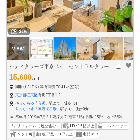
26枚
シティタワーズ東京ベイ セントラルタワー
15,600
万円
間取り:3LDK
専有面積:70.41㎡(壁芯)
東京都江東区
有明2丁目1-2
ゆりかもめ
「
有明
」駅まで 徒歩5分
りんかい線
「
国際展示場
」駅まで 徒歩6分
築年月:2019年7月
主要採光面:南東
所在階数:15階・地上33階
リフォーム（履歴含む）
LDK15帖以上
エレベーター
ペット可
総戸数100戸以上
宅配BOX