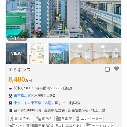
61枚
エミネンス
8,480
万円
間取り:3LDK
専有面積:70.29㎡(登記)
東京都江東区
木場6丁目6-2
東京メトロ東西線
「
木場
」駅まで 徒歩3分
築年月:1990年1月
主要採光面:南
所在階数:9階・地上11階
駅まで平坦
南向き
角部屋
エレベーター
ペット可
宅配BOX
駐車場空あり
オートロック