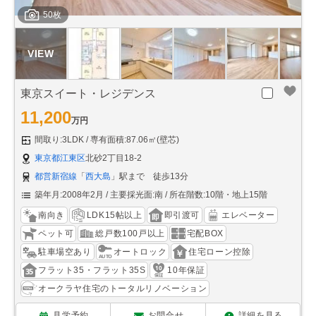
50枚
東京スイート・レジデンス
11,200
万円
間取り:3LDK
専有面積:87.06㎡(壁芯)
東京都江東区
北砂2丁目18-2
都営新宿線
「
西大島
」駅まで 徒歩13分
築年月:2008年2月
主要採光面:南
所在階数:10階・地上15階
南向き
LDK15帖以上
即引渡可
エレベーター
ペット可
総戸数100戸以上
宅配BOX
駐車場空あり
オートロック
住宅ローン控除
フラット35・フラット35S
10年保証
オークラヤ住宅のトータルリノベーション
見学予約
お問合せ
詳細を見る