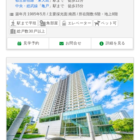
都営新宿線
「
東大島
」駅まで 徒歩12分
中央・総武線
「
亀戸
」駅まで 徒歩15分
築年月:1985年5月
主要採光面:南西
所在階数:6階・地上8階
駅まで平坦
角部屋
エレベーター
ペット可
総戸数30戸以上
見学予約
お問合せ
詳細を見る