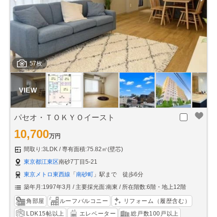
57枚
パセオ・ＴＯＫＹＯイースト
10,700
万円
間取り:3LDK
専有面積:75.82㎡(壁芯)
東京都江東区
南砂7丁目5-21
東京メトロ東西線
「
南砂町
」駅まで 徒歩6分
築年月:1997年3月
主要採光面:南東
所在階数:6階・地上12階
角部屋
ルーフバルコニー
リフォーム（履歴含む）
LDK15帖以上
エレベーター
総戸数100戸以上