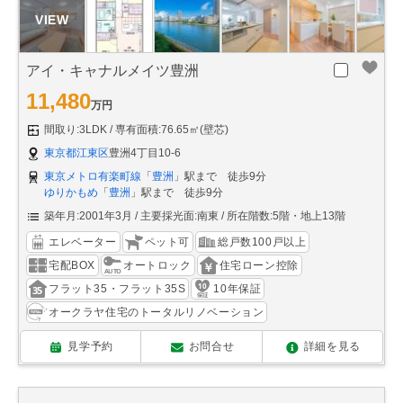
アイ・キャナルメイツ豊洲
11,480
万円
間取り:3LDK
専有面積:76.65㎡(壁芯)
東京都江東区
豊洲4丁目10-6
東京メトロ有楽町線
「
豊洲
」駅まで 徒歩9分
ゆりかもめ
「
豊洲
」駅まで 徒歩9分
築年月:2001年3月
主要採光面:南東
所在階数:5階・地上13階
エレベーター
ペット可
総戸数100戸以上
宅配BOX
オートロック
住宅ローン控除
フラット35・フラット35S
10年保証
オークラヤ住宅のトータルリノベーション
見学予約
お問合せ
詳細を見る