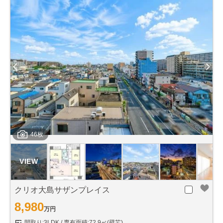
46枚
クリオ大島サザンプレイス
8,980
万円
間取り:3LDK
専有面積:72.9㎡(壁芯)