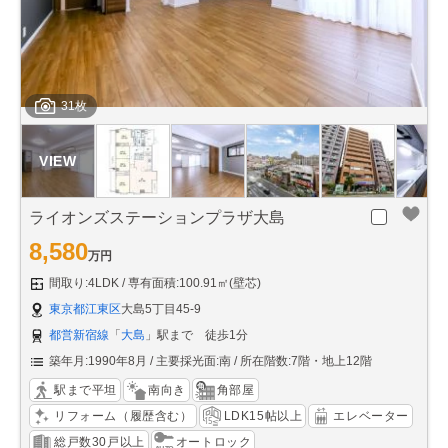
31枚
ライオンズステーションプラザ大島
8,580
万円
間取り:4LDK
専有面積:100.91㎡(壁芯)
東京都江東区
大島5丁目45-9
都営新宿線
「
大島
」駅まで 徒歩1分
築年月:1990年8月
主要採光面:南
所在階数:7階・地上12階
駅まで平坦
南向き
角部屋
リフォーム（履歴含む）
LDK15帖以上
エレベーター
総戸数30戸以上
オートロック