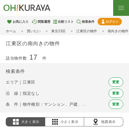
お気に入り
閲覧履歴
比較リスト
検索条件
ログイン
ホーム
買いたい
東京23区
江東区の物件
南向きの物件
江東区の南向きの物件
17
該当物件数
件
検索条件
エリア｜江東区
変更
沿 線｜指定なし
変更
条 件｜物件種別：マンション、戸建、土地 / 南向き
変更
大きく表示
小さく表示
地図表示