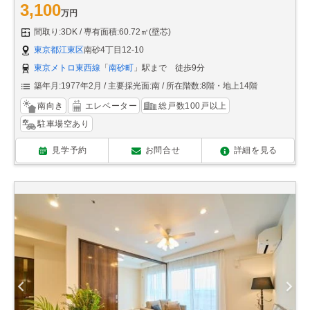
3,100
万円
間取り:3DK
専有面積:60.72㎡(壁芯)
東京都江東区
南砂4丁目12-10
東京メトロ東西線
「
南砂町
」駅まで 徒歩9分
築年月:1977年2月
主要採光面:南
所在階数:8階・地上14階
南向き
エレベーター
総戸数100戸以上
駐車場空あり
見学予約
お問合せ
詳細を見る