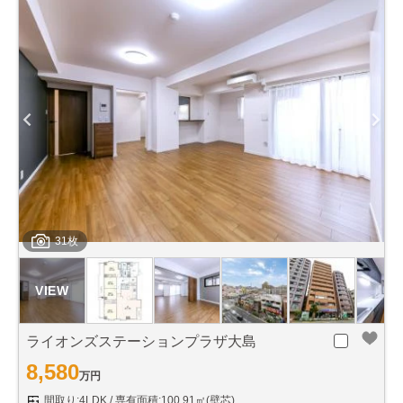
31枚
ライオンズステーションプラザ大島
8,580
万円
間取り:4LDK
専有面積:100.91㎡(壁芯)