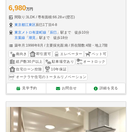
6,980
万円
間取り:3LDK
専有面積:66.28㎡(壁芯)
東京都江東区
辰巳1丁目4-8
東京メトロ有楽町線
「
辰巳
」駅まで 徒歩10分
京葉線
「
潮見
」駅まで 徒歩18分
築年月:1998年8月
主要採光面:南
所在階数:4階・地上7階
南向き
即引渡可
エレベーター
ペット可
総戸数30戸以上
駐車場空あり
オートロック
住宅ローン控除
10年保証
オークラヤ住宅のトータルリノベーション
見学予約
お問合せ
詳細を見る