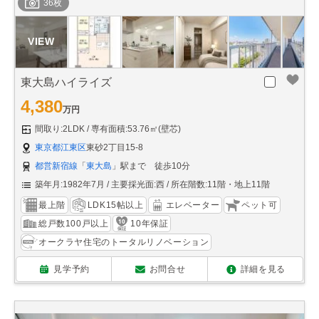
36枚
東大島ハイライズ
4,380
万円
間取り:2LDK
専有面積:53.76㎡(壁芯)
東京都江東区
東砂2丁目15-8
都営新宿線
「
東大島
」駅まで 徒歩10分
築年月:1982年7月
主要採光面:西
所在階数:11階・地上11階
最上階
LDK15帖以上
エレベーター
ペット可
総戸数100戸以上
10年保証
オークラヤ住宅のトータルリノベーション
見学予約
お問合せ
詳細を見る