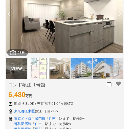
23枚
コンド猿江Ⅱ号館
6,480
万円
間取り:3LDK
専有面積:61.04㎡(壁芯)
東京都江東区
猿江1丁目21-5
東京メトロ半蔵門線
「
住吉
」駅まで 徒歩6分
都営新宿線
「
住吉
」駅まで 徒歩6分