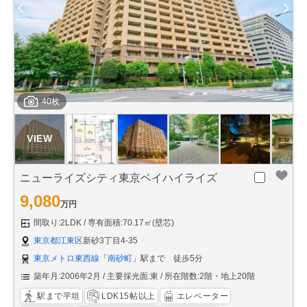
40枚
ニューライズシティ東京ベイハイライズ
9,080
万円
間取り:2LDK
専有面積:70.17㎡(壁芯)
東京都江東区
新砂3丁目4-35
東京メトロ東西線
「
南砂町
」駅まで 徒歩5分
築年月:2006年2月
主要採光面:東
所在階数:2階・地上20階
駅まで平坦
LDK15帖以上
エレベーター