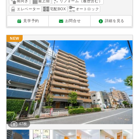
南向き
最上階
リフォーム（履歴含む）
エレベーター
宅配BOX
オートロック
見学予約
お問合せ
詳細を見る
NEW
47枚