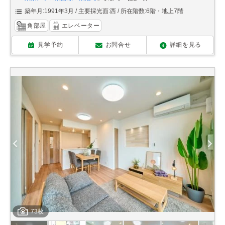
築年月:1991年3月
主要採光面:西
所在階数:6階・地上7階
角部屋
エレベーター
見学予約
お問合せ
詳細を見る
73枚