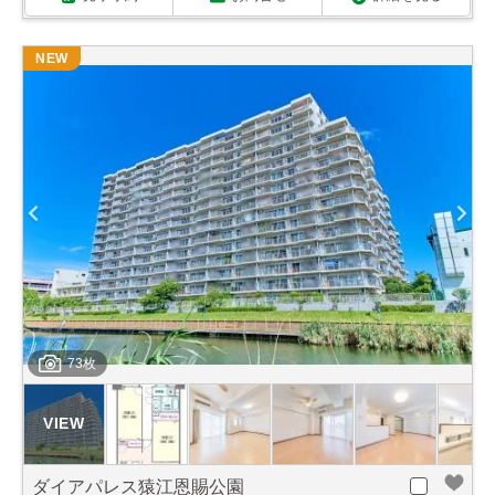
NEW
73枚
ダイアパレス猿江恩賜公園