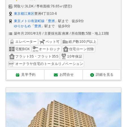
間取り:3LDK
専有面積:76.65㎡(壁芯)
東京都江東区
豊洲4丁目10-6
東京メトロ有楽町線
「
豊洲
」駅まで 徒歩9分
ゆりかもめ
「
豊洲
」駅まで 徒歩9分
築年月:2001年3月
主要採光面:南東
所在階数:5階・地上13階
エレベーター
ペット可
総戸数100戸以上
宅配BOX
オートロック
住宅ローン控除
フラット35・フラット35S
10年保証
オークラヤ住宅のトータルリノベーション
見学予約
お問合せ
詳細を見る