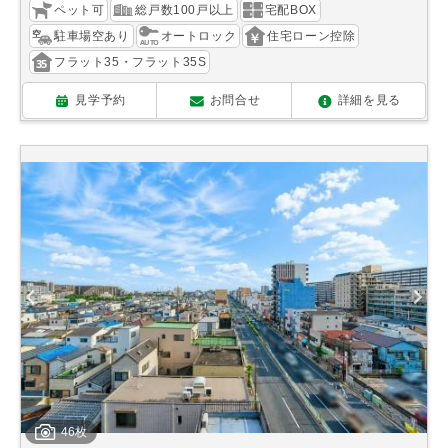
ペット可
総戸数100戸以上
宅配BOX
駐車場空あり
オートロック
住宅ローン控除
フラット35・フラット35S
見学予約
お問合せ
詳細を見る
46枚