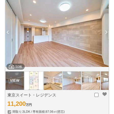
50枚
東京スイート・レジデンス
11,200
万円
間取り:3LDK
専有面積:87.06㎡(壁芯)