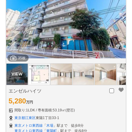
35枚
エンゼルハイツ
5,280
万円
間取り:1LDK
専有面積:53.19㎡(壁芯)
東京都江東区
東陽1丁目33-1
東京メトロ東西線
「
木場
」駅まで 徒歩8分
東京メトロ東西線
「
東陽町
」駅まで 徒歩8分