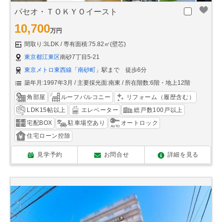
パセオ・ＴＯＫＹＯイースト
10,700
万円
間取り:3LDK
専有面積:75.82㎡(壁芯)
東京都江東区
南砂7丁目5-21
東京メトロ東西線
「
南砂町
」駅まで 徒歩6分
築年月:1997年3月
主要採光面:南東
所在階数:6階・地上12階
角部屋
ルーフバルコニー
リフォーム（履歴含む）
LDK15帖以上
エレベーター
総戸数100戸以上
宅配BOX
駐車場空あり
オートロック
住宅ローン控除
見学予約
お問合せ
詳細を見る