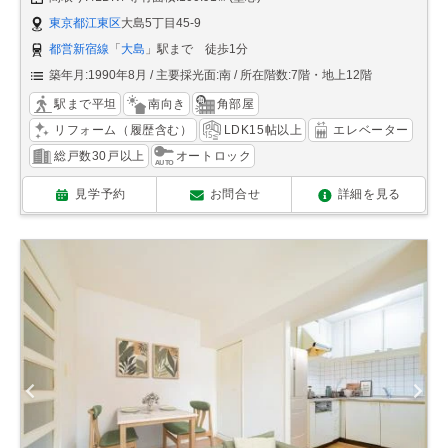
東京都江東区
大島5丁目45-9
都営新宿線
「
大島
」駅まで 徒歩1分
築年月:1990年8月
主要採光面:南
所在階数:7階・地上12階
駅まで平坦
南向き
角部屋
リフォーム（履歴含む）
LDK15帖以上
エレベーター
総戸数30戸以上
オートロック
見学予約
お問合せ
詳細を見る