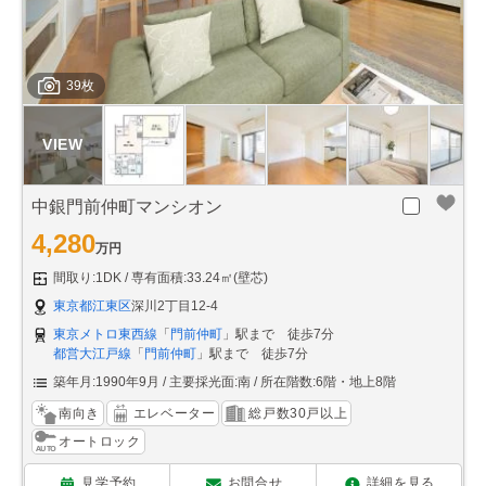
39枚
中銀門前仲町マンシオン
4,280
万円
間取り:1DK
専有面積:33.24㎡(壁芯)
東京都江東区
深川2丁目12-4
東京メトロ東西線
「
門前仲町
」駅まで 徒歩7分
都営大江戸線
「
門前仲町
」駅まで 徒歩7分
築年月:1990年9月
主要採光面:南
所在階数:6階・地上8階
南向き
エレベーター
総戸数30戸以上
オートロック
見学予約
お問合せ
詳細を見る