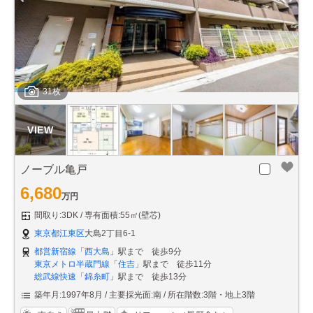
31枚
ノーブル亀戸
6,680
万円
間取り:3DK
専有面積:55㎡(壁芯)
東京都江東区
大島2丁目6-1
都営新宿線
「
西大島
」駅まで 徒歩9分
東京メトロ半蔵門線
「
住吉
」駅まで 徒歩11分
総武線快速
「
錦糸町
」駅まで 徒歩13分
築年月:1997年8月
主要採光面:南
所在階数:3階・地上3階