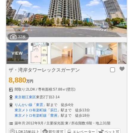
32枚
ザ・湾岸タワーレックスガーデン
8,880
万円
間取り:2LDK
専有面積:57.88㎡(壁芯)
東京都江東区
東雲2丁目2-14
りんかい線
「
東雲
」駅まで 徒歩4分
東京メトロ有楽町線
「
辰巳
」駅まで 徒歩13分
東京メトロ有楽町線
「
豊洲
」駅まで 徒歩18分
築年月:2012年9月
主要採光面:東
所在階数:6階・地上31階
LDK15帖以上
即引渡可
エレベーター
ペット可