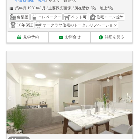
都営新宿線
「
菊川
」駅まで 徒歩9分
築年月:1981年1月
主要採光面:東
所在階数:2階・地上5階
角部屋
エレベーター
ペット可
住宅ローン控除
10年保証
オークラヤ住宅のトータルリノベーション
見学予約
お問合せ
詳細を見る