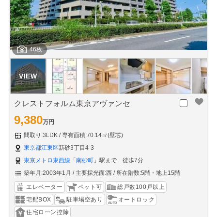
46枚
クレストフォルム東京アヴァンセ
9,380
万円
間取り:3LDK
専有面積:70.14㎡(壁芯)
東京都江東区
新砂3丁目4-3
東京メトロ東西線
「
南砂町
」駅まで 徒歩7分
築年月:2003年1月
主要採光面:西
所在階数:5階・地上15階
エレベーター
ペット可
総戸数100戸以上
宅配BOX
駐車場空あり
オートロック
住宅ローン控除