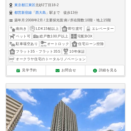
東京都江東区
北砂2丁目18-2
都営新宿線
「
西大島
」駅まで 徒歩13分
築年月:2008年2月
主要採光面:南
所在階数:10階・地上15階
南向き
LDK15帖以上
即引渡可
エレベーター
ペット可
総戸数100戸以上
宅配BOX
駐車場空あり
オートロック
住宅ローン控除
フラット35・フラット35S
10年保証
オークラヤ住宅のトータルリノベーション
見学予約
お問合せ
詳細を見る