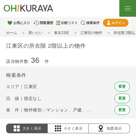
お気に入り
閲覧履歴
比較リスト
検索条件
ログイン
ホーム
買いたい
東京23区
江東区の物件
所在階 2階
江東区の所在階 2階以上の物件
36
該当物件数
件
検索条件
エリア｜江東区
変更
沿 線｜指定なし
変更
条 件｜物件種別：マンション、戸建、土地 / 所在階 2階以上
変更
大きく表示
小さく表示
地図表示