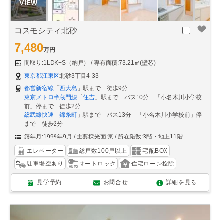
コスモシティ北砂
7,480
万円
間取り:1LDK+S（納戸）
専有面積:73.21㎡(壁芯)
東京都江東区
北砂3丁目4-33
都営新宿線
「
西大島
」駅まで 徒歩9分
東京メトロ半蔵門線
「
住吉
」駅まで バス10分 「小名木川小学校
前」停まで 徒歩2分
総武線快速
「
錦糸町
」駅まで バス13分 「小名木川小学校前」停
まで 徒歩2分
築年月:1999年9月
主要採光面:東
所在階数:3階・地上11階
エレベーター
総戸数100戸以上
宅配BOX
駐車場空あり
オートロック
住宅ローン控除
見学予約
お問合せ
詳細を見る