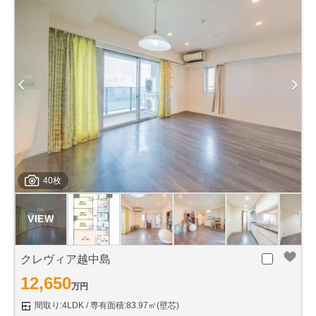
40枚
クレヴィア越中島
12,650
万円
間取り:4LDK
専有面積:83.97㎡(壁芯)