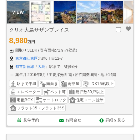
クリオ大島サザンプレイス
8,980
万円
間取り:3LDK
専有面積:72.9㎡(壁芯)
東京都江東区
北砂6丁目12-7
都営新宿線
「
大島
」駅まで 徒歩8分
築年月:2016年8月
主要採光面:南
所在階数:6階・地上14階
駅まで平坦
南向き
角部屋
LDK15帖以上
エレベーター
ペット可
総戸数30戸以上
宅配BOX
オートロック
住宅ローン控除
フラット35・フラット35S
見学予約
お問合せ
詳細を見る