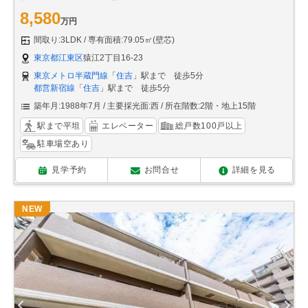
8,580
万円
間取り:3LDK
専有面積:79.05㎡(壁芯)
東京都江東区
猿江2丁目16-23
東京メトロ半蔵門線
「
住吉
」駅まで 徒歩5分
都営新宿線
「
住吉
」駅まで 徒歩5分
築年月:1988年7月
主要採光面:西
所在階数:2階・地上15階
駅まで平坦
エレベーター
総戸数100戸以上
駐車場空あり
見学予約
お問合せ
詳細を見る
NEW