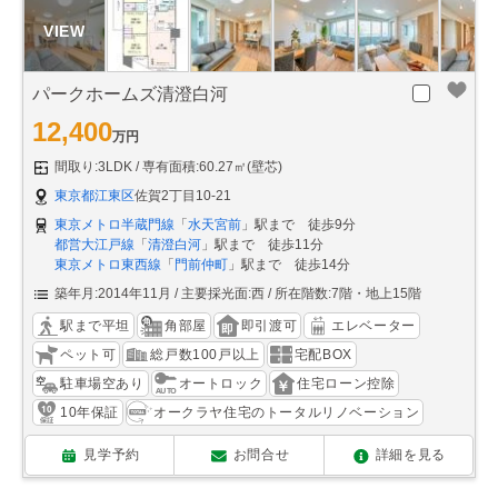
パークホームズ清澄白河
12,400
万円
間取り:3LDK
専有面積:60.27㎡(壁芯)
東京都江東区
佐賀2丁目10-21
東京メトロ半蔵門線
「
水天宮前
」駅まで 徒歩9分
都営大江戸線
「
清澄白河
」駅まで 徒歩11分
東京メトロ東西線
「
門前仲町
」駅まで 徒歩14分
築年月:2014年11月
主要採光面:西
所在階数:7階・地上15階
駅まで平坦
角部屋
即引渡可
エレベーター
ペット可
総戸数100戸以上
宅配BOX
駐車場空あり
オートロック
住宅ローン控除
10年保証
オークラヤ住宅のトータルリノベーション
見学予約
お問合せ
詳細を見る