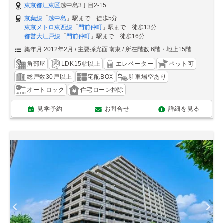
東京都江東区
越中島3丁目2-15
京葉線
「
越中島
」駅まで 徒歩5分
東京メトロ東西線
「
門前仲町
」駅まで 徒歩13分
都営大江戸線
「
門前仲町
」駅まで 徒歩16分
築年月:2012年2月
主要採光面:南東
所在階数:6階・地上15階
角部屋
LDK15帖以上
エレベーター
ペット可
総戸数30戸以上
宅配BOX
駐車場空あり
オートロック
住宅ローン控除
見学予約
お問合せ
詳細を見る