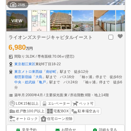
26枚
ライオンズステージキャピタルイースト
6,980
万円
間取り:3LDK
専有面積:70.06㎡(壁芯)
東京都江東区
東砂8丁目18-22
東京メトロ東西線
「
南砂町
」駅まで 徒歩12分
都営新宿線
「
大島
」駅まで バス16分 「袖ヶ浦」停まで 徒歩6分
中央・総武線
「
亀戸
」駅まで バス24分 「袖ヶ浦」停まで 徒歩6
分
築年月:2000年4月
主要採光面:東
所在階数:8階・地上14階
LDK15帖以上
エレベーター
ペット可
総戸数100戸以上
宅配BOX
駐車場空あり
オートロック
住宅ローン控除
見学予約
お問合せ
詳細を見る