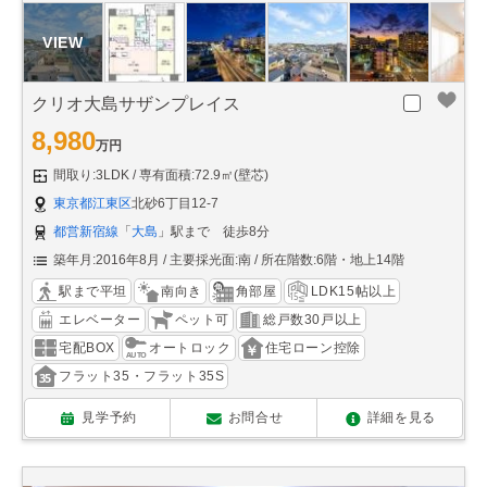
クリオ大島サザンプレイス
8,980
万円
間取り:3LDK
専有面積:72.9㎡(壁芯)
東京都江東区
北砂6丁目12-7
都営新宿線
「
大島
」駅まで 徒歩8分
築年月:2016年8月
主要採光面:南
所在階数:6階・地上14階
駅まで平坦
南向き
角部屋
LDK15帖以上
エレベーター
ペット可
総戸数30戸以上
宅配BOX
オートロック
住宅ローン控除
フラット35・フラット35S
見学予約
お問合せ
詳細を見る