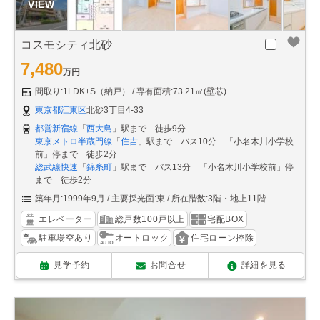
コスモシティ北砂
7,480
万円
間取り:1LDK+S（納戸）
専有面積:73.21㎡(壁芯)
東京都江東区
北砂3丁目4-33
都営新宿線
「
西大島
」駅まで 徒歩9分
東京メトロ半蔵門線
「
住吉
」駅まで バス10分 「小名木川小学校
前」停まで 徒歩2分
総武線快速
「
錦糸町
」駅まで バス13分 「小名木川小学校前」停
まで 徒歩2分
築年月:1999年9月
主要採光面:東
所在階数:3階・地上11階
エレベーター
総戸数100戸以上
宅配BOX
駐車場空あり
オートロック
住宅ローン控除
見学予約
お問合せ
詳細を見る