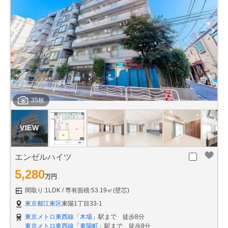
35枚
エンゼルハイツ
5,280
万円
間取り:1LDK
専有面積:53.19㎡(壁芯)
東京都江東区
東陽1丁目33-1
東京メトロ東西線
「
木場
」駅まで 徒歩8分
東京メトロ東西線
「
東陽町
」駅まで 徒歩8分