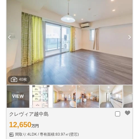
40枚
クレヴィア越中島
12,650
万円
間取り:4LDK
専有面積:83.97㎡(壁芯)