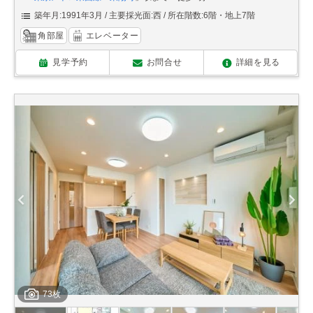
築年月:1991年3月
主要採光面:西
所在階数:6階・地上7階
角部屋
エレベーター
見学予約
お問合せ
詳細を見る
73枚