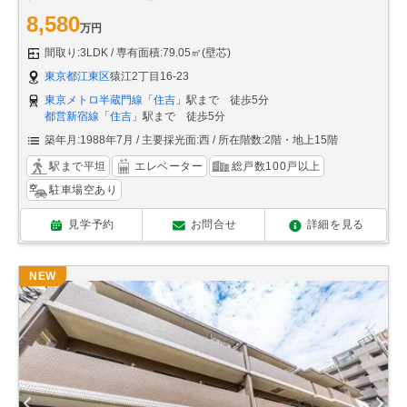
8,580
万円
間取り:3LDK
専有面積:79.05㎡(壁芯)
東京都江東区
猿江2丁目16-23
東京メトロ半蔵門線
「
住吉
」駅まで 徒歩5分
都営新宿線
「
住吉
」駅まで 徒歩5分
築年月:1988年7月
主要採光面:西
所在階数:2階・地上15階
駅まで平坦
エレベーター
総戸数100戸以上
駐車場空あり
見学予約
お問合せ
詳細を見る
NEW