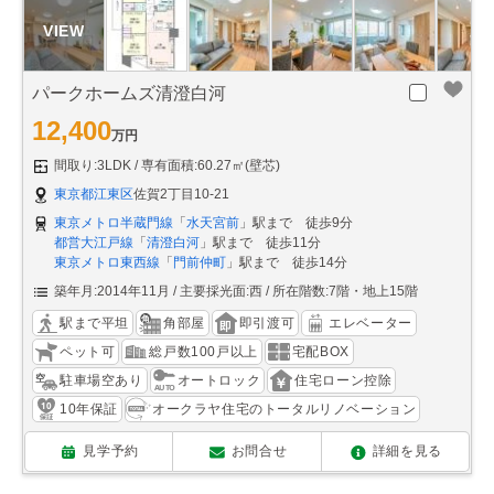
パークホームズ清澄白河
12,400
万円
間取り:3LDK
専有面積:60.27㎡(壁芯)
東京都江東区
佐賀2丁目10-21
東京メトロ半蔵門線
「
水天宮前
」駅まで 徒歩9分
都営大江戸線
「
清澄白河
」駅まで 徒歩11分
東京メトロ東西線
「
門前仲町
」駅まで 徒歩14分
築年月:2014年11月
主要採光面:西
所在階数:7階・地上15階
駅まで平坦
角部屋
即引渡可
エレベーター
ペット可
総戸数100戸以上
宅配BOX
駐車場空あり
オートロック
住宅ローン控除
10年保証
オークラヤ住宅のトータルリノベーション
見学予約
お問合せ
詳細を見る