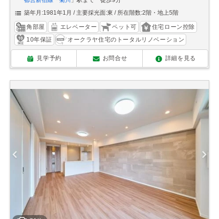
都営新宿線
「
菊川
」駅まで 徒歩9分
築年月:1981年1月
主要採光面:東
所在階数:2階・地上5階
角部屋
エレベーター
ペット可
住宅ローン控除
10年保証
オークラヤ住宅のトータルリノベーション
見学予約
お問合せ
詳細を見る