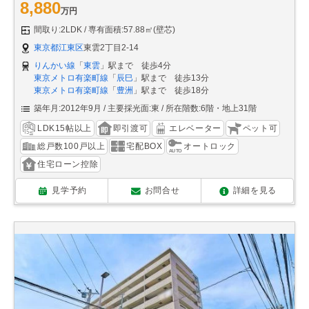
8,880
万円
間取り:2LDK
専有面積:57.88㎡(壁芯)
東京都江東区
東雲2丁目2-14
りんかい線
「
東雲
」駅まで 徒歩4分
東京メトロ有楽町線
「
辰巳
」駅まで 徒歩13分
東京メトロ有楽町線
「
豊洲
」駅まで 徒歩18分
築年月:2012年9月
主要採光面:東
所在階数:6階・地上31階
LDK15帖以上
即引渡可
エレベーター
ペット可
総戸数100戸以上
宅配BOX
オートロック
住宅ローン控除
見学予約
お問合せ
詳細を見る