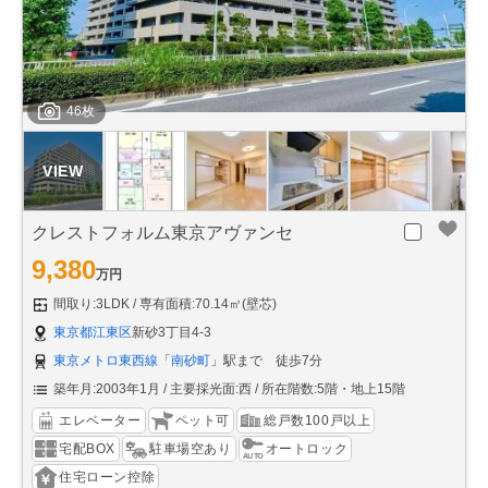
46枚
クレストフォルム東京アヴァンセ
9,380
万円
間取り:3LDK
専有面積:70.14㎡(壁芯)
東京都江東区
新砂3丁目4-3
東京メトロ東西線
「
南砂町
」駅まで 徒歩7分
築年月:2003年1月
主要採光面:西
所在階数:5階・地上15階
エレベーター
ペット可
総戸数100戸以上
宅配BOX
駐車場空あり
オートロック
住宅ローン控除