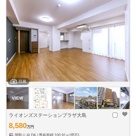
31枚
ライオンズステーションプラザ大島
8,580
万円
間取り:4LDK
専有面積:100.91㎡(壁芯)