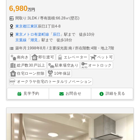
6,980
万円
間取り:3LDK
専有面積:66.28㎡(壁芯)
東京都江東区
辰巳1丁目4-8
東京メトロ有楽町線
「
辰巳
」駅まで 徒歩10分
京葉線
「
潮見
」駅まで 徒歩18分
築年月:1998年8月
主要採光面:南
所在階数:4階・地上7階
南向き
即引渡可
エレベーター
ペット可
総戸数30戸以上
駐車場空あり
オートロック
住宅ローン控除
10年保証
オークラヤ住宅のトータルリノベーション
見学予約
お問合せ
詳細を見る