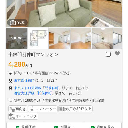
39枚
中銀門前仲町マンシオン
4,280
万円
間取り:1DK
専有面積:33.24㎡(壁芯)
東京都江東区
深川2丁目12-4
東京メトロ東西線
「
門前仲町
」駅まで 徒歩7分
都営大江戸線
「
門前仲町
」駅まで 徒歩7分
築年月:1990年9月
主要採光面:南
所在階数:6階・地上8階
南向き
エレベーター
総戸数30戸以上
オートロック
見学予約
お問合せ
詳細を見る