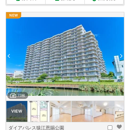
NEW
73枚
ダイアパレス猿江恩賜公園