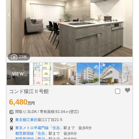
23枚
コンド猿江Ⅱ号館
6,480
万円
間取り:3LDK
専有面積:61.04㎡(壁芯)
東京都江東区
猿江1丁目21-5
東京メトロ半蔵門線
「
住吉
」駅まで 徒歩6分
都営新宿線
「
住吉
」駅まで 徒歩6分