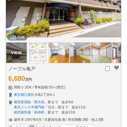
31枚
ノーブル亀戸
6,680
万円
間取り:3DK
専有面積:55㎡(壁芯)
東京都江東区
大島2丁目6-1
都営新宿線
「
西大島
」駅まで 徒歩9分
東京メトロ半蔵門線
「
住吉
」駅まで 徒歩11分
総武線快速
「
錦糸町
」駅まで 徒歩13分
築年月:1997年8月
主要採光面:南
所在階数:3階・地上3階