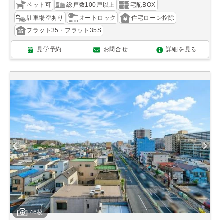
ペット可
総戸数100戸以上
宅配BOX
駐車場空あり
オートロック
住宅ローン控除
フラット35・フラット35S
見学予約
お問合せ
詳細を見る
46枚