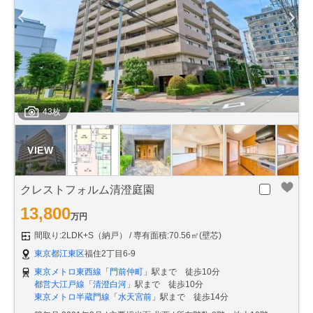
43枚
クレストフォルム清澄庭園
13,800
万円
間取り:2LDK+S（納戸）
専有面積:70.56㎡(壁芯)
東京都江東区
福住2丁目6-9
東京メトロ東西線
「
門前仲町
」駅まで 徒歩10分
都営大江戸線
「
清澄白河
」駅まで 徒歩10分
東京メトロ半蔵門線
「
水天宮前
」駅まで 徒歩14分