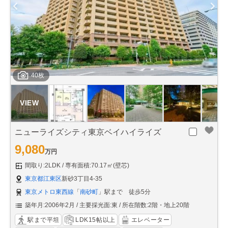
40枚
ニューライズシティ東京ベイハイライズ
9,080
万円
間取り:2LDK
専有面積:70.17㎡(壁芯)
東京都江東区
新砂3丁目4-35
東京メトロ東西線
「
南砂町
」駅まで 徒歩5分
築年月:2006年2月
主要採光面:東
所在階数:2階・地上20階
駅まで平坦
LDK15帖以上
エレベーター