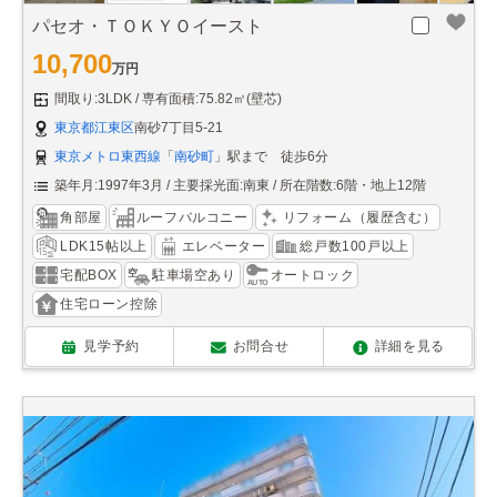
パセオ・ＴＯＫＹＯイースト
10,700
万円
間取り:3LDK
専有面積:75.82㎡(壁芯)
東京都江東区
南砂7丁目5-21
東京メトロ東西線
「
南砂町
」駅まで 徒歩6分
築年月:1997年3月
主要採光面:南東
所在階数:6階・地上12階
角部屋
ルーフバルコニー
リフォーム（履歴含む）
LDK15帖以上
エレベーター
総戸数100戸以上
宅配BOX
駐車場空あり
オートロック
住宅ローン控除
見学予約
お問合せ
詳細を見る