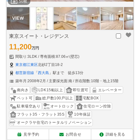
50枚
東京スイート・レジデンス
11,200
万円
間取り:3LDK
専有面積:87.06㎡(壁芯)
東京都江東区
北砂2丁目18-2
都営新宿線
「
西大島
」駅まで 徒歩13分
築年月:2008年2月
主要採光面:南
所在階数:10階・地上15階
南向き
LDK15帖以上
即引渡可
エレベーター
ペット可
総戸数100戸以上
宅配BOX
駐車場空あり
オートロック
住宅ローン控除
フラット35・フラット35S
10年保証
オークラヤ住宅のトータルリノベーション
見学予約
お問合せ
詳細を見る