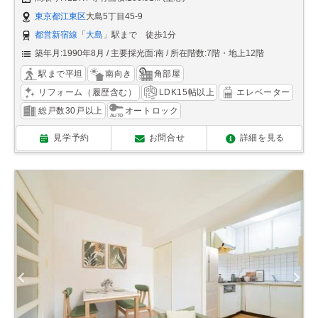
東京都江東区
大島5丁目45-9
都営新宿線
「
大島
」駅まで 徒歩1分
築年月:1990年8月
主要採光面:南
所在階数:7階・地上12階
駅まで平坦
南向き
角部屋
リフォーム（履歴含む）
LDK15帖以上
エレベーター
総戸数30戸以上
オートロック
見学予約
お問合せ
詳細を見る