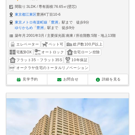
間取り:3LDK
専有面積:76.65㎡(壁芯)
東京都江東区
豊洲4丁目10-6
東京メトロ有楽町線
「
豊洲
」駅まで 徒歩9分
ゆりかもめ
「
豊洲
」駅まで 徒歩9分
築年月:2001年3月
主要採光面:南東
所在階数:5階・地上13階
エレベーター
ペット可
総戸数100戸以上
宅配BOX
オートロック
住宅ローン控除
フラット35・フラット35S
10年保証
オークラヤ住宅のトータルリノベーション
見学予約
お問合せ
詳細を見る