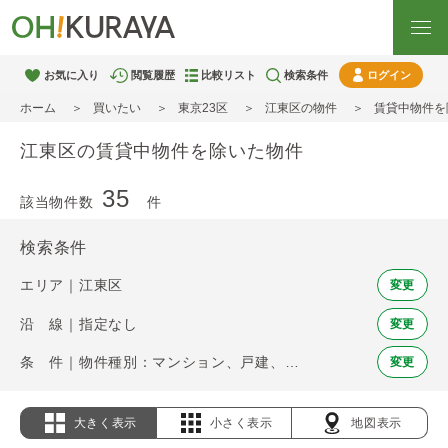
お気に入り
閲覧履歴
比較リスト
検索条件
ログイン
ホーム
買いたい
東京23区
江東区の物件
賃貸中物件を
江東区の賃貸中物件を除いた物件
35
該当物件数
件
検索条件
エリア｜江東区
変更
沿 線｜指定なし
変更
条 件｜物件種別：マンション、戸建、土地 / 賃貸中物件を除く
変更
大きく表示
小さく表示
地図表示