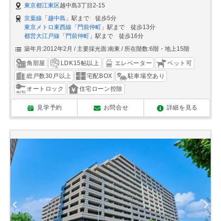
東京都江東区
越中島3丁目2-15
京葉線
「
越中島
」駅まで 徒歩5分
東京メトロ東西線
「
門前仲町
」駅まで 徒歩13分
都営大江戸線
「
門前仲町
」駅まで 徒歩16分
築年月:2012年2月
主要採光面:南東
所在階数:6階・地上15階
角部屋
LDK15帖以上
エレベーター
ペット可
総戸数30戸以上
宅配BOX
駐車場空あり
オートロック
住宅ローン控除
見学予約
お問合せ
詳細を見る