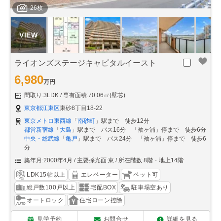
26枚
ライオンズステージキャピタルイースト
6,980
万円
間取り:3LDK
専有面積:70.06㎡(壁芯)
東京都江東区
東砂8丁目18-22
東京メトロ東西線
「
南砂町
」駅まで 徒歩12分
都営新宿線
「
大島
」駅まで バス16分 「袖ヶ浦」停まで 徒歩6分
中央・総武線
「
亀戸
」駅まで バス24分 「袖ヶ浦」停まで 徒歩6
分
築年月:2000年4月
主要採光面:東
所在階数:8階・地上14階
LDK15帖以上
エレベーター
ペット可
総戸数100戸以上
宅配BOX
駐車場空あり
オートロック
住宅ローン控除
見学予約
お問合せ
詳細を見る