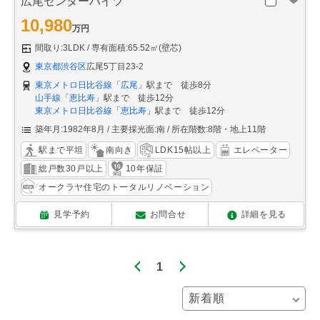
広尾センターハイツ
10,980
万円
間取り:3LDK
専有面積:65.52㎡(壁芯)
東京都渋谷区
広尾5丁目23-2
東京メトロ日比谷線
「
広尾
」駅まで 徒歩8分
山手線
「
恵比寿
」駅まで 徒歩12分
東京メトロ日比谷線
「
恵比寿
」駅まで 徒歩12分
築年月:1982年8月
主要採光面:南
所在階数:8階・地上11階
駅まで平坦
南向き
LDK15帖以上
エレベーター
総戸数30戸以上
10年保証
オークラヤ住宅のトータルリノベーション
見学予約
お問合せ
詳細を見る
1