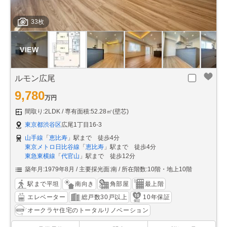
33枚
ルモン広尾
9,780
万円
間取り:2LDK
専有面積:52.28㎡(壁芯)
東京都渋谷区
広尾1丁目16-3
山手線
「
恵比寿
」駅まで 徒歩4分
東京メトロ日比谷線
「
恵比寿
」駅まで 徒歩4分
東急東横線
「
代官山
」駅まで 徒歩12分
築年月:1979年8月
主要採光面:南
所在階数:10階・地上10階
駅まで平坦
南向き
角部屋
最上階
エレベーター
総戸数30戸以上
10年保証
オークラヤ住宅のトータルリノベーション