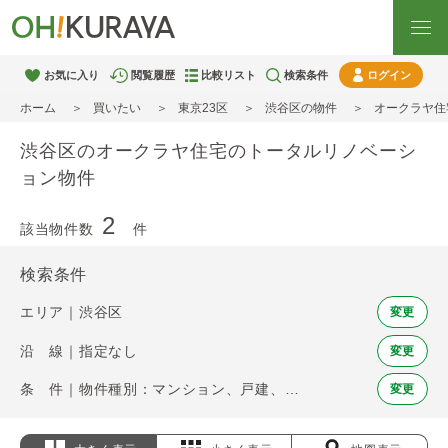
お気に入り
閲覧履歴
比較リスト
検索条件
ログイン
ホーム
買いたい
東京23区
渋谷区の物件
オークラヤ住
渋谷区のオークラヤ住宅のトータルリノベーシ
ョン物件
2
該当物件数
件
検索条件
エリア｜渋谷区
変更
沿 線｜指定なし
変更
条 件｜物件種別：マンション、戸建、土地 / オークラヤ住宅のトータルリノベーション
変更