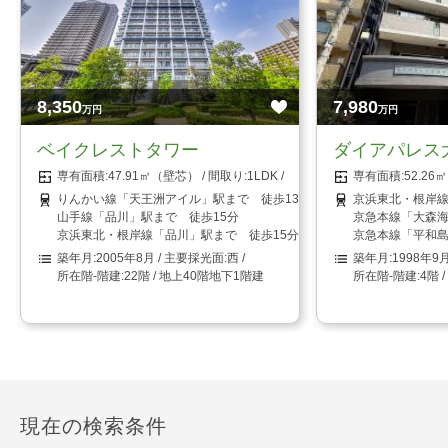
8,350
7,980
万円
万円
ベイクレストタワー
ダイアパレス
47.91㎡（壁芯）
1LDK
52.2
りんかい線「天王洲アイル」駅まで 徒歩13分
京浜東北・根岸線
山手線「品川」駅まで 徒歩15分
京急本線「大森海
京浜東北・根岸線「品川」駅まで 徒歩15分
京急本線「平和島
2005年8月
西
1998年9
22階 / 地上40階地下1階建
4階 
現在の検索条件