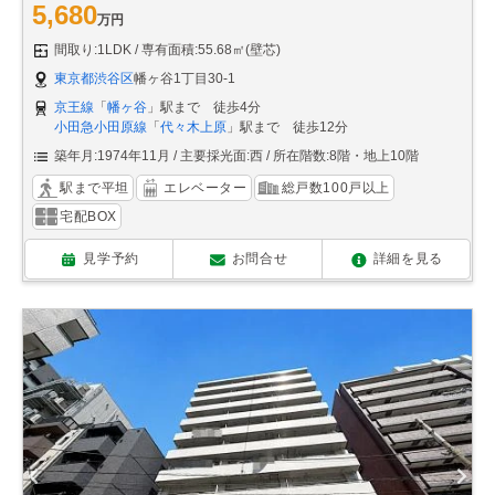
5,680
万円
間取り:1LDK
専有面積:55.68㎡(壁芯)
東京都渋谷区
幡ヶ谷1丁目30-1
京王線
「
幡ヶ谷
」駅まで 徒歩4分
小田急小田原線
「
代々木上原
」駅まで 徒歩12分
築年月:1974年11月
主要採光面:西
所在階数:8階・地上10階
駅まで平坦
エレベーター
総戸数100戸以上
宅配BOX
見学予約
お問合せ
詳細を見る