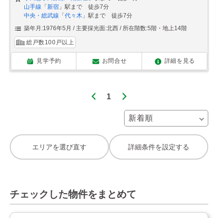
山手線
「
新宿
」駅まで 徒歩7分
中央・総武線
「
代々木
」駅まで 徒歩7分
築年月:1976年5月
主要採光面:北西
所在階数:5階・地上14階
総戸数100戸以上
見学予約
お問合せ
詳細を見る
1
エリアを選び直す
詳細条件を設定する
チェックした物件をまとめて