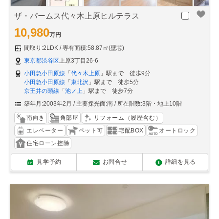
ザ・パームス代々木上原ヒルテラス
10,980
万円
間取り:2LDK
専有面積:58.87㎡(壁芯)
東京都渋谷区
上原3丁目26-6
小田急小田原線
「
代々木上原
」駅まで 徒歩9分
小田急小田原線
「
東北沢
」駅まで 徒歩5分
京王井の頭線
「
池ノ上
」駅まで 徒歩7分
築年月:2003年2月
主要採光面:南
所在階数:3階・地上10階
南向き
角部屋
リフォーム（履歴含む）
エレベーター
ペット可
宅配BOX
オートロック
住宅ローン控除
見学予約
お問合せ
詳細を見る