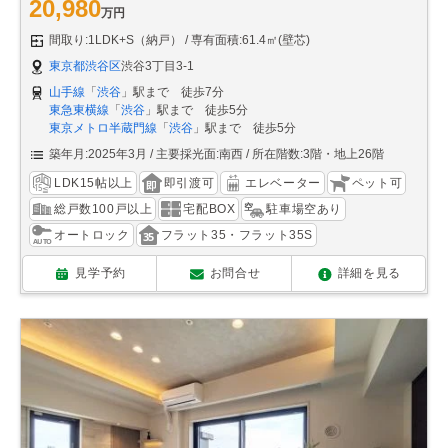
20,980
万円
間取り:1LDK+S（納戸）
専有面積:61.4㎡(壁芯)
東京都渋谷区
渋谷3丁目3-1
山手線
「
渋谷
」駅まで 徒歩7分
東急東横線
「
渋谷
」駅まで 徒歩5分
東京メトロ半蔵門線
「
渋谷
」駅まで 徒歩5分
築年月:2025年3月
主要採光面:南西
所在階数:3階・地上26階
LDK15帖以上
即引渡可
エレベーター
ペット可
総戸数100戸以上
宅配BOX
駐車場空あり
オートロック
フラット35・フラット35S
見学予約
お問合せ
詳細を見る