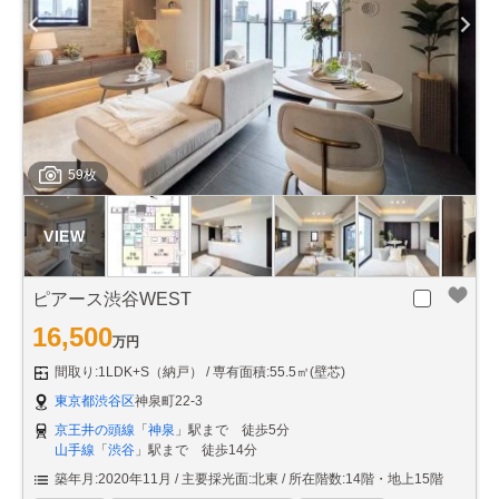
59枚
ピアース渋谷WEST
16,500
万円
間取り:1LDK+S（納戸）
専有面積:55.5㎡(壁芯)
東京都渋谷区
神泉町22-3
京王井の頭線
「
神泉
」駅まで 徒歩5分
山手線
「
渋谷
」駅まで 徒歩14分
築年月:2020年11月
主要採光面:北東
所在階数:14階・地上15階