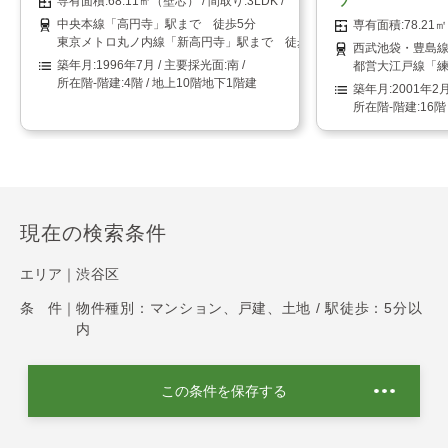
68.11㎡（壁芯）
3LDK
中央本線「高円寺」駅まで 徒歩5分
78.2
東京メトロ丸ノ内線「新高円寺」駅まで 徒歩8分
西武池袋・豊島線
1996年7月
南
都営大江戸線「練
4階 / 地上10階地下1階建
2001年2
16階
現在の検索条件
エリア｜
渋谷区
条 件｜
物件種別：マンション、戸建、土地 / 駅徒歩：5分以
内
この条件を保存する