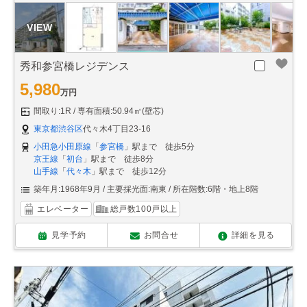
秀和参宮橋レジデンス
5,980
万円
間取り:1R
専有面積:50.94㎡(壁芯)
東京都渋谷区
代々木4丁目23-16
小田急小田原線
「
参宮橋
」駅まで 徒歩5分
京王線
「
初台
」駅まで 徒歩8分
山手線
「
代々木
」駅まで 徒歩12分
築年月:1968年9月
主要採光面:南東
所在階数:6階・地上8階
エレベーター
総戸数100戸以上
見学予約
お問合せ
詳細を見る