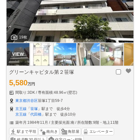
19枚
グリーンキャピタル第２笹塚
5,580
万円
間取り:3DK
専有面積:48.96㎡(壁芯)
東京都渋谷区
笹塚1丁目59-7
京王線
「
笹塚
」駅まで 徒歩4分
京王線
「
代田橋
」駅まで 徒歩10分
築年月:1984年11月
主要採光面:南
所在階数:9階・地上11階
駅まで平坦
南向き
角部屋
エレベーター
総戸数30戸以上
住宅ローン控除