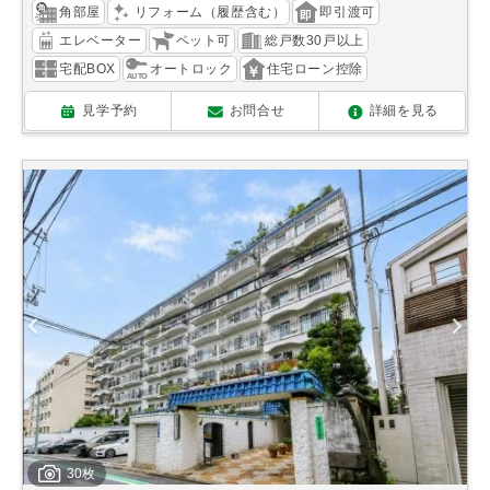
角部屋
リフォーム（履歴含む）
即引渡可
エレベーター
ペット可
総戸数30戸以上
宅配BOX
オートロック
住宅ローン控除
見学予約
お問合せ
詳細を見る
30枚