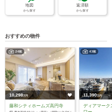
地図
返済額
から探す
から探す
おすすめの物件
24枚
43枚
10,298
11,390
万円
万円
藤和シティホームズ高円寺
ディアマーク
ワー