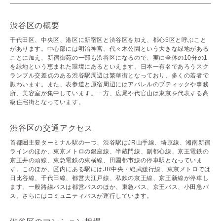
渋谷区の概要
千代田区、中央区、港区に新宿区と渋谷区を加え、都心5区と呼ぶこと
があります。中心部には明治神宮、代々木公園という大きな緑地がある
ことに加え、新宿御苑の一部も渋谷区になるので、実に全体の10分の1
を緑地という恵まれた環境にあるといえます。日本一有名であろうスク
ランブル交差点のある渋谷駅周辺は繁華街となっており、多くの若者で
賑わいます。また、表参道と原宿周辺にはアパレルのブティックや事務
所、美容室が集中しています。一方、広尾や代官山は東京を代表する高
級住宅街となっています。
渋谷区の交通アクセス
首都圏主要ターミナル駅の一つ、渋谷駅はJR山手線、埼京線、湘南新宿
ラインのほか、東京メトロの銀座線、半蔵門線、副都心線、京王電鉄の
京王井の頭線、東急電鉄の東横線、田園都市線の停車駅となっていま
す。このほか、区内にある駅にはJR中央・総武緩行線、東京メトロでは
日比谷線、千代田線、都営大江戸線、私鉄の京王線、京王新線が停車し
ます。一般路線バスは都営バスのほか、東急バス、京王バス、小田急バ
ス、さらにはコミュニティバスが運行しています。