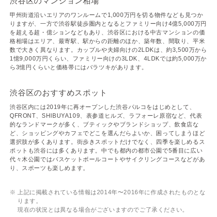
渋谷区のマンション相場
甲州街道沿いエリアのワンルームで1,000万円を切る物件なども見つか
りますが、一方で渋谷駅徒歩圏内となるとファミリー向け4億5,000万円
を超える超・億ションなどもあり、渋谷区における中古マンションの価
格相場はエリア、最寄駅、駅からの距離のほか、築年数、間取り、平米
数で大きく異なります。カップルや夫婦向けの2LDKは、約3,500万から
1憶9,000万円くらい、ファミリー向けの3LDK、4LDKでは約5,000万か
ら3憶円くらいと価格帯にはバラツキがあります。
渋谷区のおすすめスポット
渋谷区内には2019年に再オープンした渋谷パルコをはじめとして、
QFRONT、SHIBUYA109、表参道ヒルズ、ラフォーレ原宿など、代表
的なランドマークが多く、ブティックやブランドショップ、飲食店な
ど、ショッピングやカフェでどこを選んだらよいか、困ってしまうほど
選択肢が多くあります。街歩きスポットだけでなく、四季を楽しめるス
ポットも渋谷には多くあります。中でも都内の都市公園で5番目に広い
代々木公園ではバスケットボールコートやサイクリングコースなどがあ
り、スポーツも楽しめます。
上記に掲載されている情報は2014年〜2016年に作成されたものとな
ります。
現在の状況とは異なる場合がございますのでご了承ください。