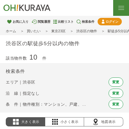
お気に入り
閲覧履歴
比較リスト
検索条件
ログイン
ホーム
買いたい
東京23区
渋谷区の物件
駅徒歩5分以
渋谷区の駅徒歩5分以内の物件
10
該当物件数
件
検索条件
エリア｜渋谷区
変更
沿 線｜指定なし
変更
条 件｜物件種別：マンション、戸建、土地 / 駅徒歩：5分以内
変更
大きく表示
小さく表示
地図表示