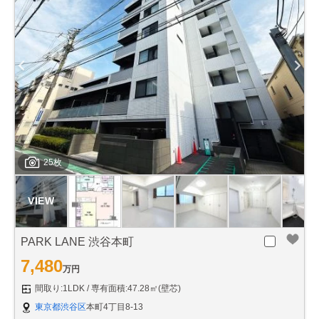
25枚
PARK LANE 渋谷本町
7,480
万円
間取り:1LDK
専有面積:47.28㎡(壁芯)
東京都渋谷区
本町4丁目8-13