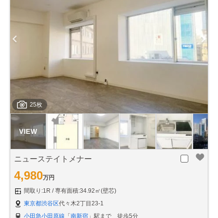
25枚
ニューステイトメナー
4,980
万円
間取り:1R
専有面積:34.92㎡(壁芯)
東京都渋谷区
代々木2丁目23-1
小田急小田原線
「
南新宿
」駅まで 徒歩5分