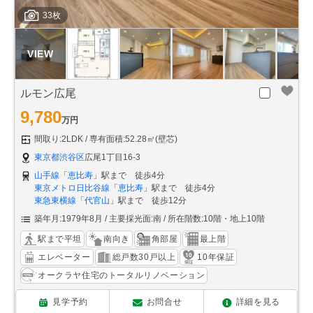
33枚
ルモン広尾
9,780
万円
間取り:2LDK
専有面積:52.28㎡(壁芯)
東京都渋谷区
広尾1丁目16-3
山手線
「
恵比寿
」駅まで 徒歩4分
東京メトロ日比谷線
「
恵比寿
」駅まで 徒歩4分
東急東横線
「
代官山
」駅まで 徒歩12分
築年月:1979年8月
主要採光面:南
所在階数:10階・地上10階
駅まで平坦
南向き
角部屋
最上階
エレベーター
総戸数30戸以上
10年保証
オークラヤ住宅のトータルリノベーション
見学予約
お問合せ
詳細を見る