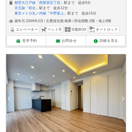
都営大江戸線
「
西新宿五丁目
」駅まで 徒歩5分
京王線
「
初台
」駅まで 徒歩12分
東京メトロ丸ノ内線
「
中野坂上
」駅まで 徒歩15分
築年月:2009年3月
主要採光面:南東
所在階数:2階・地上9階
エレベーター
ペット可
宅配BOX
オートロック
見学予約
お問合せ
詳細を見る