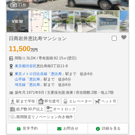
21枚
日商岩井恵比寿マンション
11,500
万円
間取り:3LDK
専有面積:82.15㎡(壁芯)
東京都渋谷区
恵比寿南3丁目11-8
東京メトロ日比谷線
「
恵比寿
」駅まで 徒歩4分
山手線
「
恵比寿
」駅まで 徒歩6分
埼京線
「
恵比寿
」駅まで 徒歩6分
築年月:1971年9月
主要採光面:南東
所在階数:2階・地上7階
駅まで平坦
即引渡可
エレベーター
ペット可
総戸数30戸以上
オートロック
期間限定リノベーション向き物件
見学予約
お問合せ
詳細を見る