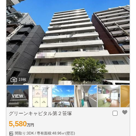
19枚
グリーンキャピタル第２笹塚
5,580
万円
間取り:3DK
専有面積:48.96㎡(壁芯)