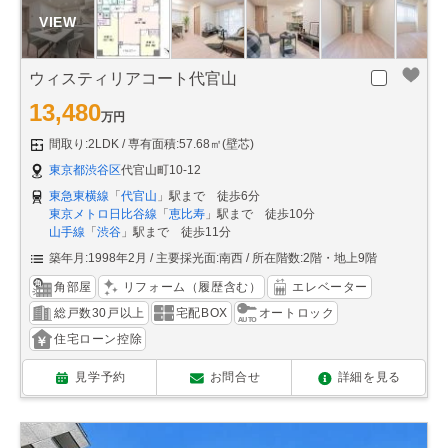
ウィスティリアコート代官山
13,480
万円
間取り:2LDK
専有面積:57.68㎡(壁芯)
東京都渋谷区
代官山町10-12
東急東横線
「
代官山
」駅まで 徒歩6分
東京メトロ日比谷線
「
恵比寿
」駅まで 徒歩10分
山手線
「
渋谷
」駅まで 徒歩11分
築年月:1998年2月
主要採光面:南西
所在階数:2階・地上9階
角部屋
リフォーム（履歴含む）
エレベーター
総戸数30戸以上
宅配BOX
オートロック
住宅ローン控除
見学予約
お問合せ
詳細を見る