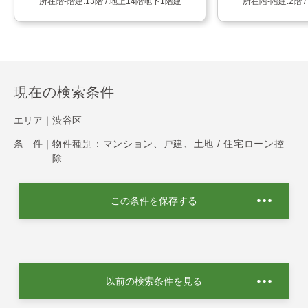
13階 / 地上14階地下1階建
2階 
現在の検索条件
エリア｜
渋谷区
条 件｜
物件種別：マンション、戸建、土地 / 住宅ローン控
除
この条件を保存する
以前の検索条件を見る