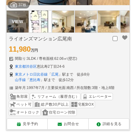
37枚
ライオンズマンション広尾南
11,980
万円
間取り:3LDK
専有面積:62.06㎡(壁芯)
東京都渋谷区
恵比寿2丁目24-6
東京メトロ日比谷線
「
広尾
」駅まで 徒歩8分
山手線
「
恵比寿
」駅まで 徒歩12分
築年月:1997年7月
主要採光面:南西
所在階数:3階・地上8階
角部屋
リフォーム（履歴含む）
エレベーター
ペット可
総戸数30戸以上
宅配BOX
オートロック
住宅ローン控除
見学予約
お問合せ
詳細を見る