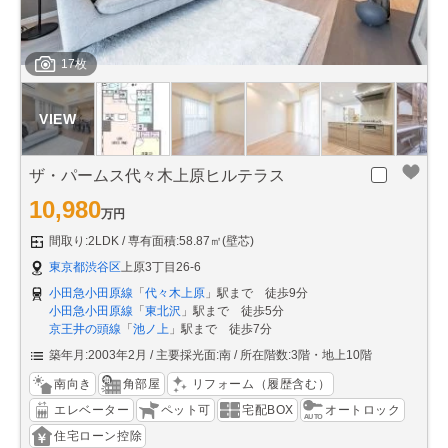
17枚
ザ・パームス代々木上原ヒルテラス
10,980
万円
間取り:2LDK
専有面積:58.87㎡(壁芯)
東京都渋谷区
上原3丁目26-6
小田急小田原線
「
代々木上原
」駅まで 徒歩9分
小田急小田原線
「
東北沢
」駅まで 徒歩5分
京王井の頭線
「
池ノ上
」駅まで 徒歩7分
築年月:2003年2月
主要採光面:南
所在階数:3階・地上10階
南向き
角部屋
リフォーム（履歴含む）
エレベーター
ペット可
宅配BOX
オートロック
住宅ローン控除