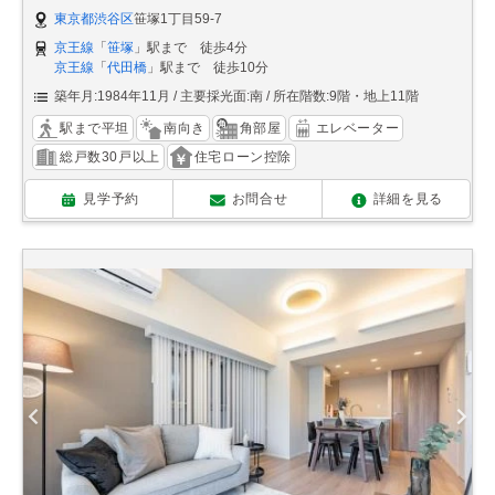
東京都渋谷区
笹塚1丁目59-7
京王線
「
笹塚
」駅まで 徒歩4分
京王線
「
代田橋
」駅まで 徒歩10分
築年月:1984年11月
主要採光面:南
所在階数:9階・地上11階
駅まで平坦
南向き
角部屋
エレベーター
総戸数30戸以上
住宅ローン控除
見学予約
お問合せ
詳細を見る