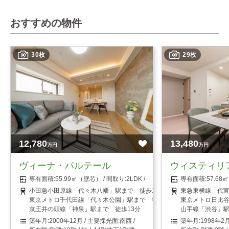
おすすめの物件
30枚
29枚
12,780
13,480
万円
万円
ヴィーナ・パルテール
ウィスティリ
55.99㎡（壁芯）
2LDK
57.6
小田急小田原線「代々木八幡」駅まで 徒歩10分
東急東横線「代官
東京メトロ千代田線「代々木公園」駅まで 徒歩10分
東京メトロ日比谷
京王井の頭線「神泉」駅まで 徒歩13分
山手線「渋谷」駅
2000年12月
南西
1998年2