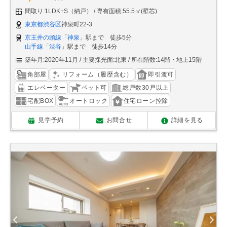
間取り:1LDK+S（納戸）
専有面積:55.5㎡(壁芯)
東京都渋谷区
神泉町22-3
京王井の頭線
「
神泉
」駅まで 徒歩5分
山手線
「
渋谷
」駅まで 徒歩14分
築年月:2020年11月
主要採光面:北東
所在階数:14階・地上15階
角部屋
リフォーム（履歴含む）
即引渡可
エレベーター
ペット可
総戸数30戸以上
宅配BOX
オートロック
住宅ローン控除
見学予約
お問合せ
詳細を見る