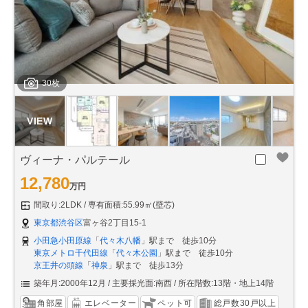
30枚
ヴィーナ・パルテール
12,780
万円
間取り:2LDK
専有面積:55.99㎡(壁芯)
東京都渋谷区
富ヶ谷2丁目15-1
小田急小田原線
「
代々木八幡
」駅まで 徒歩10分
東京メトロ千代田線
「
代々木公園
」駅まで 徒歩10分
京王井の頭線
「
神泉
」駅まで 徒歩13分
築年月:2000年12月
主要採光面:南西
所在階数:13階・地上14階
角部屋
エレベーター
ペット可
総戸数30戸以上