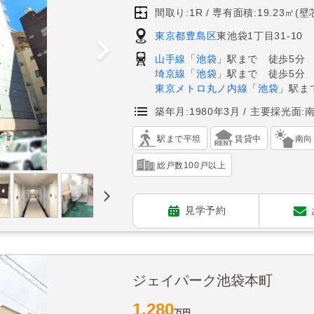
間取り:1R
専有面積:19.23㎡(壁
東京都豊島区
東池袋1丁目31-10
山手線
「
池袋
」駅まで 徒歩5分
埼京線
「
池袋
」駅まで 徒歩5分
東京メトロ丸ノ内線
「
池袋
」駅ま
築年月:1980年3月
主要採光面:
駅まで平坦
賃貸中
南向
総戸数100戸以上
見学予約
ジェイパーク池袋本町
1,280
万円