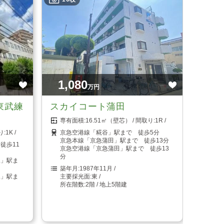
1,080
万円
東武練
スカイコート蒲田
16.51㎡（壁芯）
1R
1K
京急空港線「糀谷」駅まで 徒歩5分
京急本線「京急蒲田」駅まで 徒歩13分
徒歩11
京急空港線「京急蒲田」駅まで 徒歩13
分
塚」駅ま
1987年11月
塚」駅ま
東
2階 / 地上5階建