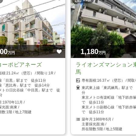
000
1,180
万円
万円
コーポビアネーズ
ライオンズマンション
馬
21.24㎡（壁芯）
1R
線「目黒」駅まで 徒歩11分
16.37㎡（壁芯）
線「恵比寿」駅まで 徒歩14分
東武東上線「東武練馬」駅まで 
メトロ日比谷線「中目黒」駅まで 徒
分
分
東京メトロ有楽町線「地下鉄赤
1970年11月
で 徒歩11分
南東
東京メトロ副都心線「地下鉄赤
1階 / 地上7階建
で 徒歩11分
1988年6月
南
5階 / 地上5階建