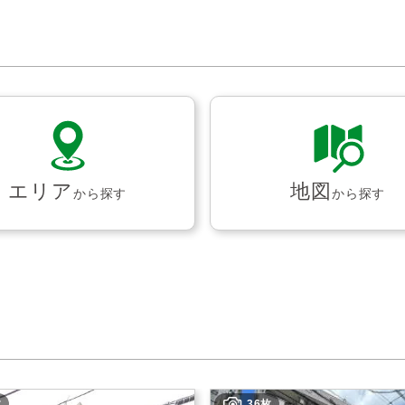
エリア
地図
から探す
から探す
枚
36枚