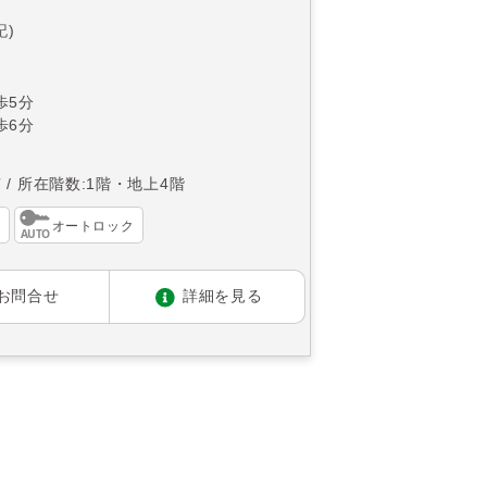
記)
歩5分
歩6分
南
所在階数:1階・地上4階
オートロック
お問合せ
詳細を見る