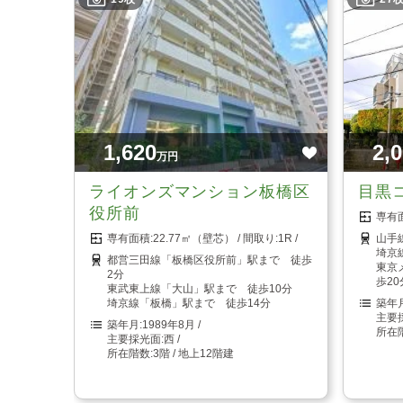
1,620
2,
万円
ライオンズマンション板橋区
目黒
役所前
22.77㎡（壁芯）
1R
山手
埼京
都営三田線「板橋区役所前」駅まで 徒歩
東京
2分
歩20
東武東上線「大山」駅まで 徒歩10分
埼京線「板橋」駅まで 徒歩14分
1989年8月
西
3階 / 地上12階建