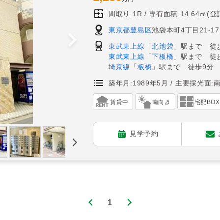
間取り:1R
専有面積:14.64㎡(登
東京都豊島区
池袋本町4丁目21-17
東武東上線
「
北池袋
」駅まで 徒
東武東上線
「
下板橋
」駅まで 徒
埼京線
「
板橋
」駅まで 徒歩9分
築年月:1989年5月
主要採光面:
賃貸中
南向き
宅配BOX
見学予約
1