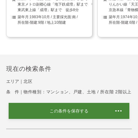
東京メトロ副都心線「地下鉄成増」駅まで 徒歩5分
りんかい線「天王
東武東上線「成増」駅まで 徒歩8分
京急本線「青物横
1983年10月
南
1974年1
9階 / 地上10階建
6階 
現在の検索条件
エリア｜
北区
条 件｜
物件種別：マンション、戸建、土地 / 所在階 2階以上
この条件を保存する