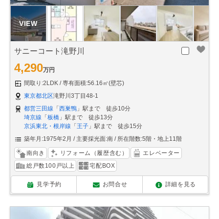
サニーコート滝野川
4,290
万円
間取り:2LDK
専有面積:56.16㎡(壁芯)
東京都北区
滝野川3丁目48-1
都営三田線
「
西巣鴨
」駅まで 徒歩10分
埼京線
「
板橋
」駅まで 徒歩13分
京浜東北・根岸線
「
王子
」駅まで 徒歩15分
築年月:1975年2月
主要採光面:南
所在階数:5階・地上11階
南向き
リフォーム（履歴含む）
エレベーター
総戸数100戸以上
宅配BOX
見学予約
お問合せ
詳細を見る