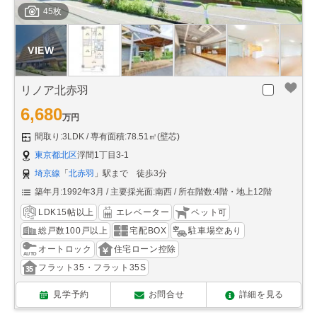
45枚
リノア北赤羽
6,680
万円
間取り:3LDK
専有面積:78.51㎡(壁芯)
東京都北区
浮間1丁目3-1
埼京線
「
北赤羽
」駅まで 徒歩3分
築年月:1992年3月
主要採光面:南西
所在階数:4階・地上12階
LDK15帖以上
エレベーター
ペット可
総戸数100戸以上
宅配BOX
駐車場空あり
オートロック
住宅ローン控除
フラット35・フラット35S
見学予約
お問合せ
詳細を見る