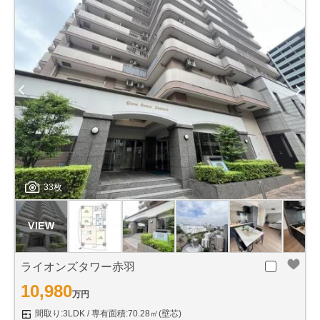
33枚
ライオンズタワー赤羽
10,980
万円
間取り:3LDK
専有面積:70.28㎡(壁芯)