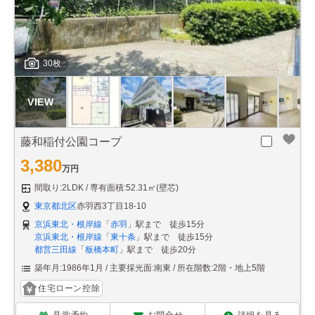
30枚
藤和稲付公園コープ
3,380
万円
間取り:2LDK
専有面積:52.31㎡(壁芯)
東京都北区
赤羽西3丁目18-10
京浜東北・根岸線
「
赤羽
」駅まで 徒歩15分
京浜東北・根岸線
「
東十条
」駅まで 徒歩15分
都営三田線
「
板橋本町
」駅まで 徒歩20分
築年月:1986年1月
主要採光面:南東
所在階数:2階・地上5階
住宅ローン控除