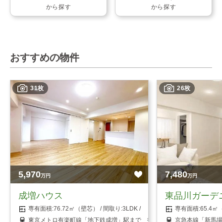
から探す
から探す
おすすめの物件
31枚
26枚
5,970
7,480
万円
万円
成増ハウス
東品川ガーデ
76.72㎡（壁芯）
3LDK
65.4
東京メトロ有楽町線「地下鉄成増」駅まで 徒歩5分
京急本線「新馬場