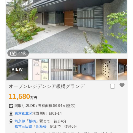
27枚
オープンレジデンシア板橋グランデ
11,580
万円
間取り:2LDK
専有面積:56.94㎡(壁芯)
東京都北区
滝野川6丁目61-14
埼京線
「
板橋
」駅まで 徒歩4分
都営三田線
「
新板橋
」駅まで 徒歩6分