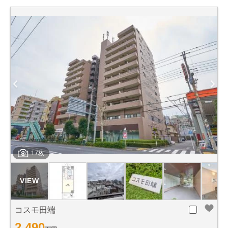
17枚
コスモ田端
2,490