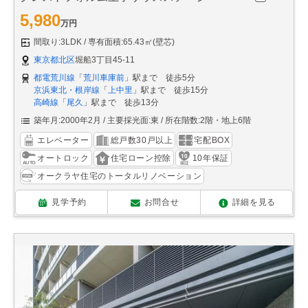
5,980
万円
間取り:3LDK
専有面積:65.43㎡(壁芯)
東京都北区
堀船3丁目45-11
都電荒川線
「
荒川車庫前
」駅まで 徒歩5分
京浜東北・根岸線
「
上中里
」駅まで 徒歩15分
高崎線
「
尾久
」駅まで 徒歩13分
築年月:2000年2月
主要採光面:東
所在階数:2階・地上6階
エレベーター
総戸数30戸以上
宅配BOX
オートロック
住宅ローン控除
10年保証
オークラヤ住宅のトータルリノベーション
見学予約
お問合せ
詳細を見る