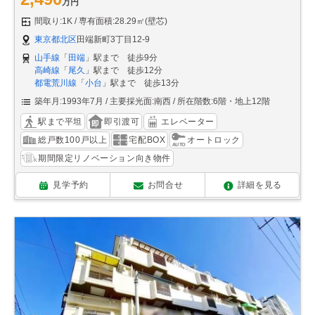
万円
間取り:1K
専有面積:28.29㎡(壁芯)
東京都北区
田端新町3丁目12-9
山手線
「
田端
」駅まで 徒歩9分
高崎線
「
尾久
」駅まで 徒歩12分
都電荒川線
「
小台
」駅まで 徒歩13分
築年月:1993年7月
主要採光面:南西
所在階数:6階・地上12階
駅まで平坦
即引渡可
エレベーター
総戸数100戸以上
宅配BOX
オートロック
期間限定リノベーション向き物件
見学予約
お問合せ
詳細を見る