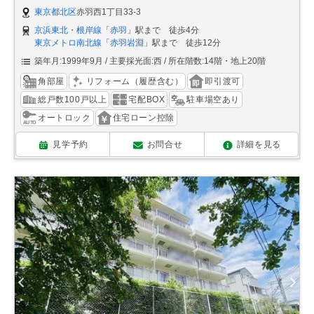
東京都北区
赤羽西1丁目33-3
京浜東北・根岸線
「
赤羽
」駅まで 徒歩4分
東京メトロ南北線
「
赤羽岩淵
」駅まで 徒歩12分
築年月:1999年9月
主要採光面:西
所在階数:14階・地上20階
角部屋
リフォーム（履歴含む）
即引渡可
総戸数100戸以上
宅配BOX
駐車場空あり
オートロック
住宅ローン控除
見学予約
お問合せ
詳細を見る