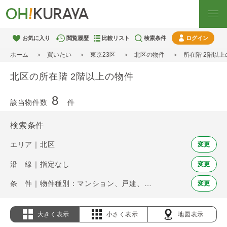
お気に入り
閲覧履歴
比較リスト
検索条件
ログイン
ホーム
買いたい
東京23区
北区の物件
所在階 2階以上
北区の所在階 2階以上の物件
8
該当物件数
件
検索条件
エリア｜北区
変更
沿 線｜指定なし
変更
条 件｜物件種別：マンション、戸建、土地 / 所在階 2階以上
変更
大きく表示
小さく表示
地図表示