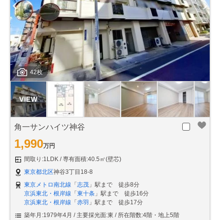
42枚
角一サンハイツ神谷
1,990
万円
間取り:1LDK
専有面積:40.5㎡(壁芯)
東京都北区
神谷3丁目18-8
東京メトロ南北線
「
志茂
」駅まで 徒歩8分
京浜東北・根岸線
「
東十条
」駅まで 徒歩16分
京浜東北・根岸線
「
赤羽
」駅まで 徒歩17分
築年月:1979年4月
主要採光面:東
所在階数:4階・地上5階