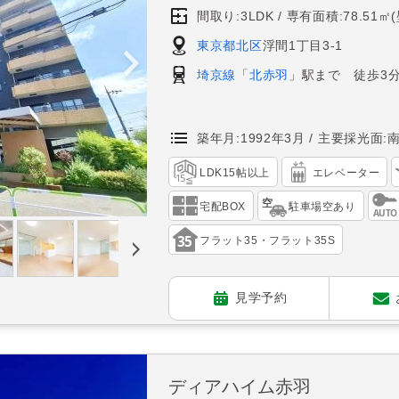
間取り:3LDK
専有面積:78.51㎡
東京都北区
浮間1丁目3-1
埼京線
「
北赤羽
」駅まで 徒歩3
築年月:1992年3月
主要採光面:
LDK15帖以上
エレベーター
宅配BOX
駐車場空あり
フラット35・フラット35S
見学予約
ディアハイム赤羽