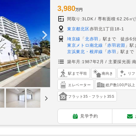
3,980
万円
間取り:3LDK
専有面積:62.26㎡
東京都北区
赤羽北1丁目18-1
埼京線
「
北赤羽
」駅まで 徒歩6
東京メトロ南北線
「
赤羽岩淵
」駅
京浜東北・根岸線
「
赤羽
」駅まで
築年月:1987年2月
主要採光面:
駅まで平坦
南向き
リフ
エレベーター
総戸数100戸以上
フラット35・フラット35S
見学予約