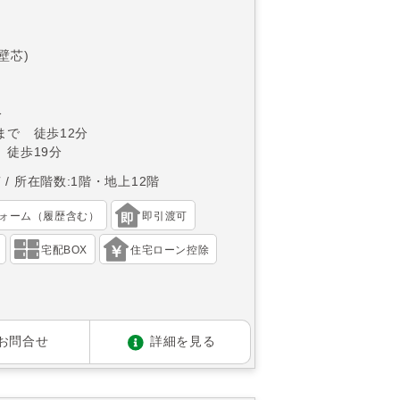
(壁芯)
分
まで 徒歩12分
 徒歩19分
南
所在階数:1階・地上12階
ォーム（履歴含む）
即引渡可
宅配BOX
住宅ローン控除
お問合せ
詳細を見る