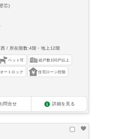
(壁芯)
分
南西
所在階数:4階・地上12階
ペット可
総戸数100戸以上
オートロック
住宅ローン控除
お問合せ
詳細を見る