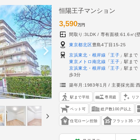
恒陽王子マンション
3,590
万円
間取り:3LDK
専有面積:61.6㎡(
東京都北区
豊島4丁目15-25
京浜東北・根岸線
「
王子
」駅まで
東京メトロ南北線
「
王子
」駅まで
京浜東北・根岸線
「
王子
」駅まで
歩3分
築年月:1983年1月
主要採光面:
駅まで平坦
専用庭
リフ
ペット可
総戸数100戸以上
住宅ローン控除
フラット35・フ