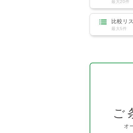
最大20件
比較リ
最大5件
ご
オ