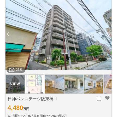
23枚
日神パレステージ阪東橋Ⅱ
4,480
万円
間取り:2LDK
専有面積:55.28㎡(壁芯)