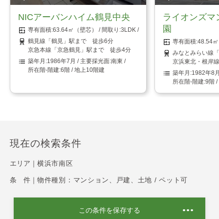
NICアーバンハイム鶴見中央
ライオンズマ
園
63.64㎡（壁芯）
3LDK
鶴見線「鶴見」駅まで 徒歩6分
48.5
京急本線「京急鶴見」駅まで 徒歩4分
みなとみらい線「
1986年7月
南東
京浜東北・根岸線
6階 / 地上10階建
1982年8
9階 
現在の検索条件
エリア｜
横浜市南区
条 件｜
物件種別：マンション、戸建、土地 / ペット可
この条件を保存する