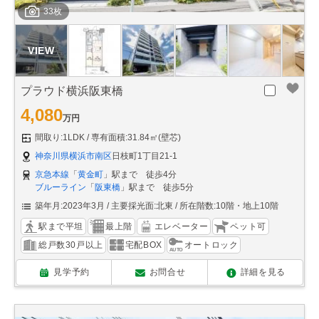
33枚
プラウド横浜阪東橋
4,080
万円
間取り:1LDK
専有面積:31.84㎡(壁芯)
神奈川県横浜市南区
日枝町1丁目21-1
京急本線
「
黄金町
」駅まで 徒歩4分
ブルーライン
「
阪東橋
」駅まで 徒歩5分
築年月:2023年3月
主要採光面:北東
所在階数:10階・地上10階
駅まで平坦
最上階
エレベーター
ペット可
総戸数30戸以上
宅配BOX
オートロック
見学予約
お問合せ
詳細を見る