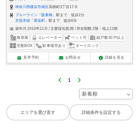
神奈川県横浜市南区
高根町3丁目17-9
ブルーライン
「
阪東橋
」駅まで 徒歩2分
京急本線
「
黄金町
」駅まで 徒歩6分
築年月:2010年11月
主要採光面:西
所在階数:2階・地上11階
角部屋
エレベーター
ペット可
総戸数30戸以上
宅配BOX
駐車場空あり
オートロック
見学予約
お問合せ
詳細を見る
1
エリアを選び直す
詳細条件を設定する