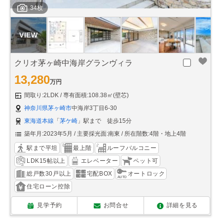
34枚
クリオ茅ヶ崎中海岸グランヴィラ
13,280
万円
間取り:2LDK
専有面積:108.38㎡(壁芯)
神奈川県茅ヶ崎市
中海岸3丁目6-30
東海道本線
「
茅ケ崎
」駅まで 徒歩15分
築年月:2023年5月
主要採光面:南東
所在階数:4階・地上4階
駅まで平坦
最上階
ルーフバルコニー
LDK15帖以上
エレベーター
ペット可
総戸数30戸以上
宅配BOX
オートロック
住宅ローン控除
見学予約
お問合せ
詳細を見る