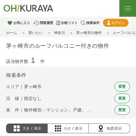
お気に入り
閲覧履歴
比較リスト
検索条件
ログイン
ホーム
買いたい
神奈川
茅ヶ崎市の物件
ルーフバルコ
茅ヶ崎市のルーフバルコニー付きの物件
1
該当物件数
件
検索条件
エリア｜茅ヶ崎市
変更
沿 線｜指定なし
変更
条 件｜物件種別：マンション、戸建、土地 / ルーフバルコニー
変更
大きく表示
小さく表示
地図表示