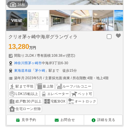
34枚
クリオ茅ヶ崎中海岸グランヴィラ
13,280
万円
間取り:2LDK
専有面積:108.38㎡(壁芯)
神奈川県茅ヶ崎市
中海岸3丁目6-30
東海道本線
「
茅ケ崎
」駅まで 徒歩15分
築年月:2023年5月
主要採光面:南東
所在階数:4階・地上4階
駅まで平坦
最上階
ルーフバルコニー
LDK15帖以上
エレベーター
ペット可
総戸数30戸以上
宅配BOX
オートロック
住宅ローン控除
見学予約
お問合せ
詳細を見る