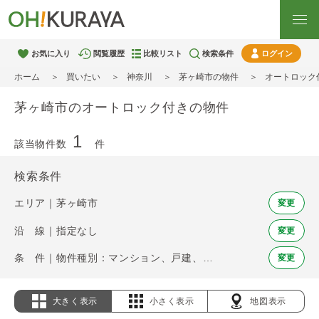
お気に入り
閲覧履歴
比較リスト
検索条件
ログイン
ホーム
買いたい
神奈川
茅ヶ崎市の物件
オートロック
茅ヶ崎市のオートロック付きの物件
1
該当物件数
件
検索条件
エリア｜茅ヶ崎市
変更
沿 線｜指定なし
変更
条 件｜物件種別：マンション、戸建、土地 / オートロック
変更
大きく表示
小さく表示
地図表示