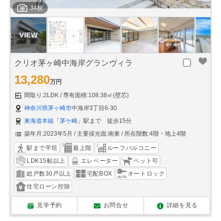
34枚
クリオ茅ヶ崎中海岸グランヴィラ
13,280
万円
間取り:2LDK
専有面積:108.38㎡(壁芯)
神奈川県茅ヶ崎市
中海岸3丁目6-30
東海道本線
「
茅ケ崎
」駅まで 徒歩15分
築年月:2023年5月
主要採光面:南東
所在階数:4階・地上4階
駅まで平坦
最上階
ルーフバルコニー
LDK15帖以上
エレベーター
ペット可
総戸数30戸以上
宅配BOX
オートロック
住宅ローン控除
見学予約
お問合せ
詳細を見る