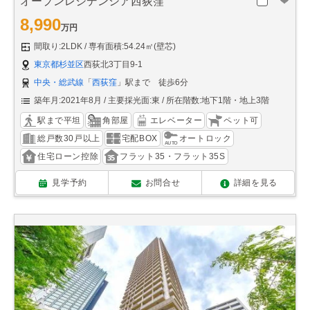
オープンレジデンシア西荻窪
8,990
万円
間取り:2LDK
専有面積:54.24㎡(壁芯)
東京都杉並区
西荻北3丁目9-1
中央・総武線
「
西荻窪
」駅まで 徒歩6分
築年月:2021年8月
主要採光面:東
所在階数:地下1階・地上3階
駅まで平坦
角部屋
エレベーター
ペット可
総戸数30戸以上
宅配BOX
オートロック
住宅ローン控除
フラット35・フラット35S
見学予約
お問合せ
詳細を見る