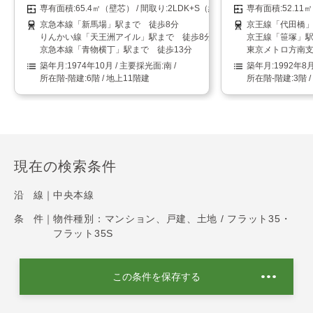
65.4㎡（壁芯）
2LDK+S（納戸）
52.1
京急本線「新馬場」駅まで 徒歩8分
京王線「代田橋」
りんかい線「天王洲アイル」駅まで 徒歩8分
京王線「笹塚」駅
京急本線「青物横丁」駅まで 徒歩13分
東京メトロ方南支
1974年10月
南
1992年8
6階 / 地上11階建
3階 
現在の検索条件
沿 線｜
中央本線
条 件｜
物件種別：マンション、戸建、土地 / フラット35・
フラット35S
この条件を保存する