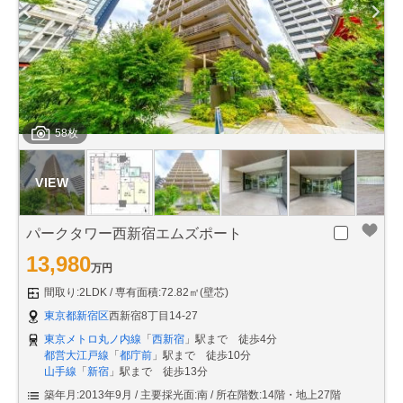
58枚
パークタワー西新宿エムズポート
13,980
万円
間取り:2LDK
専有面積:72.82㎡(壁芯)
東京都新宿区
西新宿8丁目14-27
東京メトロ丸ノ内線
「
西新宿
」駅まで 徒歩4分
都営大江戸線
「
都庁前
」駅まで 徒歩10分
山手線
「
新宿
」駅まで 徒歩13分
築年月:2013年9月
主要採光面:南
所在階数:14階・地上27階