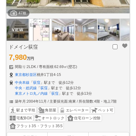
47枚
ドメイン荻窪
7,980
万円
間取り:2LDK
専有面積:62.69㎡(壁芯)
東京都杉並区
桃井1丁目4-15
中央本線
「
荻窪
」駅まで 徒歩12分
中央・総武線
「
荻窪
」駅まで 徒歩12分
東京メトロ丸ノ内線
「
荻窪
」駅まで 徒歩13分
築年月:2004年11月
主要採光面:南東
所在階数:4階・地上7階
駅まで平坦
角部屋
エレベーター
ペット可
宅配BOX
オートロック
住宅ローン控除
フラット35・フラット35S