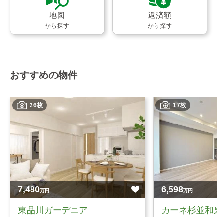
地図
返済額
から探す
から探す
おすすめの物件
26枚
17枚
7,480
6,598
万円
万円
東品川ガーデニア
カーネ杉並和