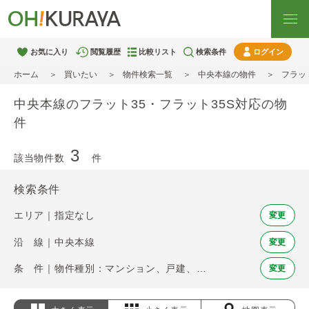
お気に入り
閲覧履歴
比較リスト
検索条件
ログイン
ホーム
買いたい
物件検索一覧
中央本線の物件
フラッ
中央本線のフラット35・フラット35S対応の物
件
3
該当物件数
件
検索条件
エリア｜指定なし
変更
沿 線｜中央本線
変更
条 件｜物件種別：マンション、戸建、土地 / フラット35・フラット35S
変更