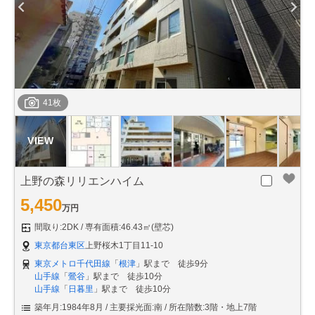
41枚
上野の森リリエンハイム
5,450
万円
間取り:2DK
専有面積:46.43㎡(壁芯)
東京都台東区
上野桜木1丁目11-10
東京メトロ千代田線
「
根津
」駅まで 徒歩9分
山手線
「
鶯谷
」駅まで 徒歩10分
山手線
「
日暮里
」駅まで 徒歩10分
築年月:1984年8月
主要採光面:南
所在階数:3階・地上7階