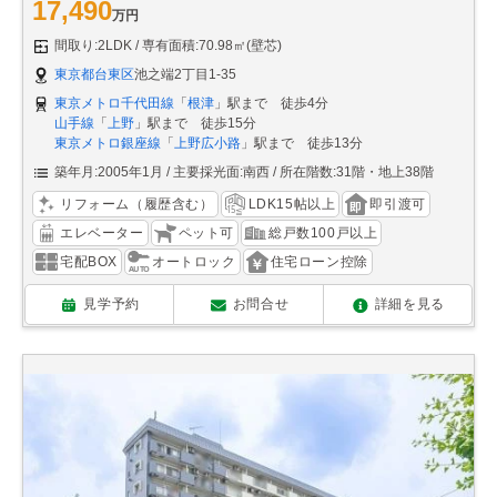
17,490
万円
間取り:2LDK
専有面積:70.98㎡(壁芯)
東京都台東区
池之端2丁目1-35
東京メトロ千代田線
「
根津
」駅まで 徒歩4分
山手線
「
上野
」駅まで 徒歩15分
東京メトロ銀座線
「
上野広小路
」駅まで 徒歩13分
築年月:2005年1月
主要採光面:南西
所在階数:31階・地上38階
リフォーム（履歴含む）
LDK15帖以上
即引渡可
エレベーター
ペット可
総戸数100戸以上
宅配BOX
オートロック
住宅ローン控除
見学予約
お問合せ
詳細を見る