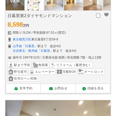
日暮里第2ダイヤモンドマンション
8,598
万円
間取り:3LDK
専有面積:67.52㎡(壁芯)
東京都荒川区
東日暮里6丁目59-8
山手線
「
日暮里
」駅まで 徒歩4分
京浜東北・根岸線
「
日暮里
」駅まで 徒歩4分
築年月:1997年10月
主要採光面:南西
所在階数:7階・地上12階
駅まで平坦
角部屋
リフォーム（履歴含む）
即引渡可
エレベーター
宅配BOX
オートロック
住宅ローン控除
見学予約
お問合せ
詳細を見る