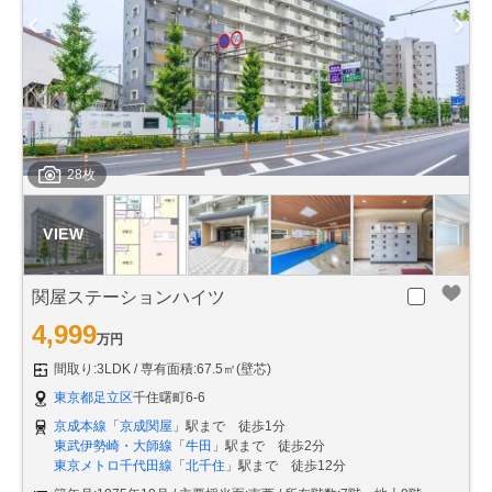
28枚
関屋ステーションハイツ
4,999
万円
間取り:3LDK
専有面積:67.5㎡(壁芯)
東京都足立区
千住曙町6-6
京成本線
「
京成関屋
」駅まで 徒歩1分
東武伊勢崎・大師線
「
牛田
」駅まで 徒歩2分
東京メトロ千代田線
「
北千住
」駅まで 徒歩12分