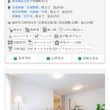
東京都足立区
千住曙町41-3
京成本線
「
京成関屋
」駅まで 徒歩5分
東武伊勢崎・大師線
「
牛田
」駅まで 徒歩5分
常磐線
「
北千住
」駅まで 徒歩15分
築年月:1990年2月
主要採光面:南
所在階数:14階・地上14階
南向き
角部屋
最上階
LDK15帖以上
エレベーター
ペット可
総戸数30戸以上
宅配BOX
オートロック
住宅ローン控除
10年保証
オークラヤ住宅のトータルリノベーション
見学予約
お問合せ
詳細を見る