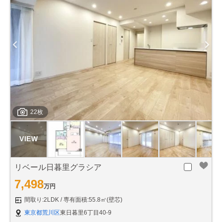
22枚
リベール日暮里グラシア
7,498
万円
間取り:2LDK
専有面積:55.8㎡(壁芯)
東京都荒川区
東日暮里6丁目40-9