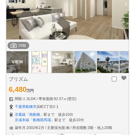
29枚
プリズム
6,480
万円
間取り:3LDK
専有面積:92.57㎡(壁芯)
千葉県船橋市
浜町2丁目2-1
京葉線
「
南船橋
」駅まで 徒歩10分
京成本線
「
船橋競馬場
」駅まで 徒歩10分
築年月:2002年2月
主要採光面:南
所在階数:3階・地上20階