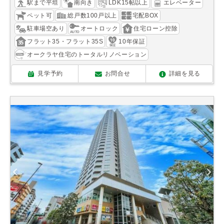
駅まで平坦
南向き
LDK15帖以上
エレベーター
ペット可
総戸数100戸以上
宅配BOX
駐車場空あり
オートロック
住宅ローン控除
フラット35・フラット35S
10年保証
オークラヤ住宅のトータルリノベーション
見学予約
お問合せ
詳細を見る