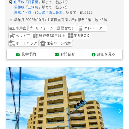
山手線
「
日暮里
」駅まで 徒歩7分
常磐線
「
三河島
」駅まで 徒歩7分
東京メトロ千代田線
「
西日暮里
」駅まで 徒歩11分
築年月:2002年10月
主要採光面:東
所在階数:1階・地上8階
専用庭
リフォーム（履歴含む）
エレベーター
ペット可
総戸数30戸以上
宅配BOX
オートロック
住宅ローン控除
見学予約
お問合せ
詳細を見る