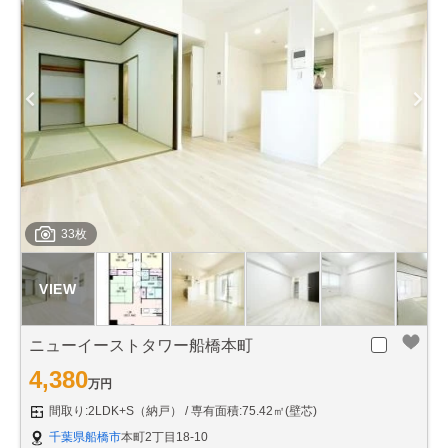
33枚
ニューイーストタワー船橋本町
4,380
万円
間取り:2LDK+S（納戸）
専有面積:75.42㎡(壁芯)
千葉県船橋市
本町2丁目18-10