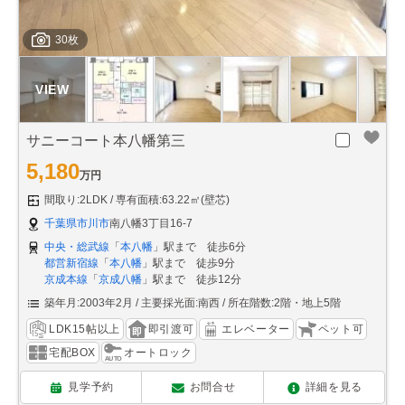
30枚
サニーコート本八幡第三
5,180
万円
間取り:2LDK
専有面積:63.22㎡(壁芯)
千葉県市川市
南八幡3丁目16-7
中央・総武線
「
本八幡
」駅まで 徒歩6分
都営新宿線
「
本八幡
」駅まで 徒歩9分
京成本線
「
京成八幡
」駅まで 徒歩12分
築年月:2003年2月
主要採光面:南西
所在階数:2階・地上5階
LDK15帖以上
即引渡可
エレベーター
ペット可
宅配BOX
オートロック
見学予約
お問合せ
詳細を見る