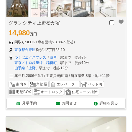
グランシティ上野松が谷
14,980
万円
間取り:3LDK
専有面積:73.88㎡(壁芯)
東京都台東区
松が谷2丁目28-10
つくばエクスプレス
「
浅草
」駅まで 徒歩7分
東京メトロ銀座線
「
稲荷町
」駅まで 徒歩10分
山手線
「
上野
」駅まで 徒歩12分
築年月:2006年6月
主要採光面:南
所在階数:8階・地上11階
南向き
角部屋
エレベーター
ペット可
宅配BOX
オートロック
住宅ローン控除
見学予約
お問合せ
詳細を見る