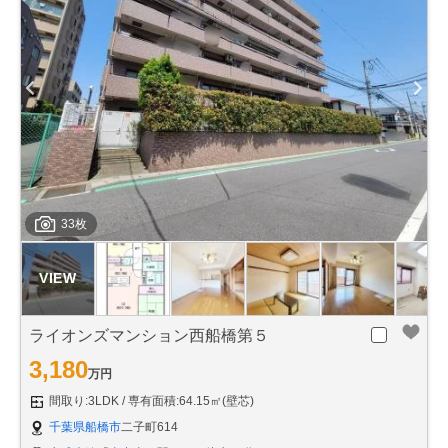
33枚
ライオンズマンション西船橋第５
3,180
万円
間取り:3LDK
専有面積:64.15㎡(壁芯)
千葉県船橋市
二子町614