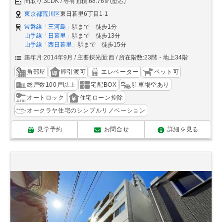
間取り:3LDK
専有面積:68.76㎡(壁芯)
東京都荒川区
東日暮里6丁目1-1
常磐線
「
三河島
」駅まで 徒歩1分
山手線
「
日暮里
」駅まで 徒歩13分
山手線
「
西日暮里
」駅まで 徒歩15分
築年月:2014年9月
主要採光面:西
所在階数:23階・地上34階
角部屋
即引渡可
エレベーター
ペット可
総戸数100戸以上
宅配BOX
駐車場空あり
オートロック
住宅ローン控除
オークラヤ住宅のシンプルリノベーション
見学予約
お問合せ
詳細を見る