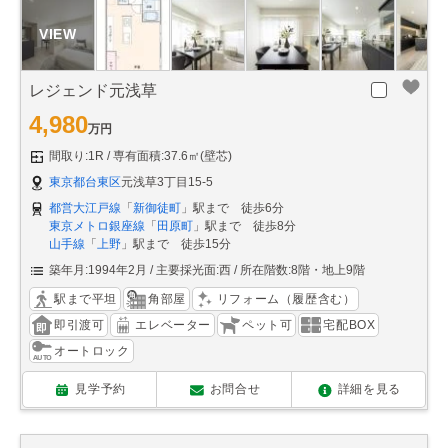
レジェンド元浅草
4,980
万円
間取り:1R
専有面積:37.6㎡(壁芯)
東京都台東区
元浅草3丁目15-5
都営大江戸線
「
新御徒町
」駅まで 徒歩6分
東京メトロ銀座線
「
田原町
」駅まで 徒歩8分
山手線
「
上野
」駅まで 徒歩15分
築年月:1994年2月
主要採光面:西
所在階数:8階・地上9階
駅まで平坦
角部屋
リフォーム（履歴含む）
即引渡可
エレベーター
ペット可
宅配BOX
オートロック
見学予約
お問合せ
詳細を見る