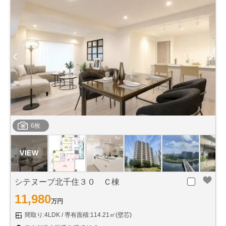
6枚
シテヌーブ北千住３０ Ｃ棟
11,980
万円
間取り:4LDK
専有面積:114.21㎡(壁芯)