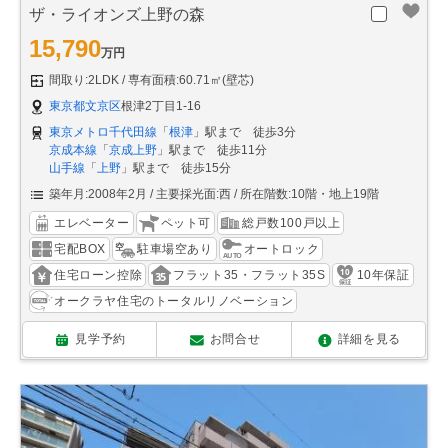
ザ・ライオンズ上野の森
15,790
万円
間取り:2LDK
専有面積:60.71㎡(壁芯)
東京都文京区
根津2丁目1-16
東京メトロ千代田線
「
根津
」駅まで 徒歩3分
京成本線
「
京成上野
」駅まで 徒歩11分
山手線
「
上野
」駅まで 徒歩15分
築年月:2008年2月
主要採光面:西
所在階数:10階・地上19階
エレベーター
ペット可
総戸数100戸以上
宅配BOX
駐車場空あり
オートロック
住宅ローン控除
フラット35・フラット35S
10年保証
オークラヤ住宅のトータルリノベーション
見学予約
お問合せ
詳細を見る