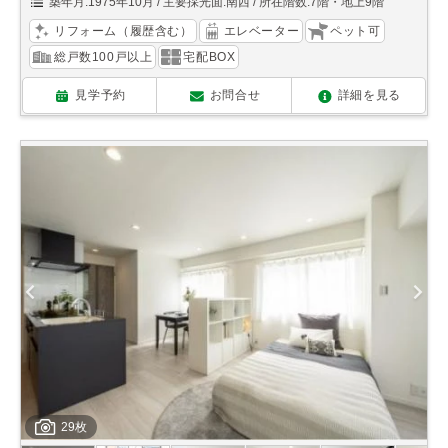
築年月:1975年10月
主要採光面:南西
所在階数:7階・地上9階
リフォーム（履歴含む）
エレベーター
ペット可
総戸数100戸以上
宅配BOX
見学予約
お問合せ
詳細を見る
29枚