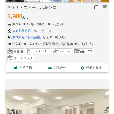
ディナ・スカーラお花茶屋
3,980
万円
間取り:3DK
専有面積:60.06㎡(壁芯)
東京都葛飾区
白鳥1丁目12-8
京成本線
「
お花茶屋
」駅まで 徒歩4分
築年月:2002年4月
主要採光面:北
所在階数:3階・地上7階
角部屋
エレベーター
ペット可
宅配BOX
オートロック
見学予約
お問合せ
詳細を見る