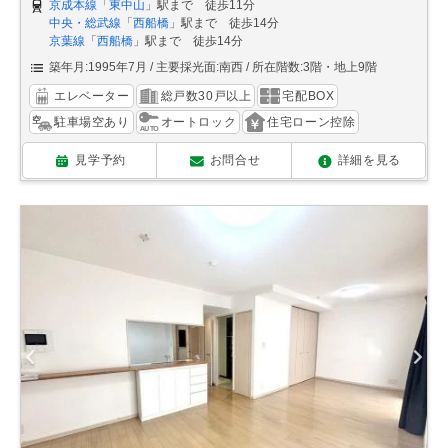
京成本線
「
東中山
」駅まで 徒歩11分
中央・総武線
「
西船橋
」駅まで 徒歩14分
京葉線
「
西船橋
」駅まで 徒歩14分
築年月:1995年7月
主要採光面:南西
所在階数:3階・地上9階
エレベーター
総戸数30戸以上
宅配BOX
駐車場空あり
オートロック
住宅ローン控除
見学予約
お問合せ
詳細を見る