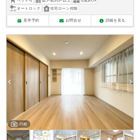
ペット可
総戸数30戸以上
宅配BOX
オートロック
住宅ローン控除
見学予約
お問合せ
詳細を見る
25枚