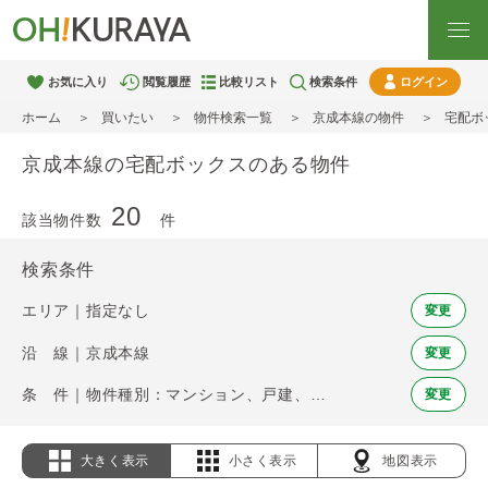
お気に入り
閲覧履歴
比較リスト
検索条件
ログイン
ホーム
買いたい
物件検索一覧
京成本線の物件
宅配ボ
京成本線の宅配ボックスのある物件
20
該当物件数
件
検索条件
エリア｜指定なし
変更
沿 線｜京成本線
変更
条 件｜物件種別：マンション、戸建、土地 / 宅配ボックス
変更
大きく表示
小さく表示
地図表示