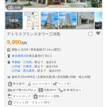
50枚
アトラスブランズタワー三河島
9,990
万円
間取り:2LDK
専有面積:57.14㎡(壁芯)
東京都荒川区
東日暮里6丁目1-1
常磐線
「
三河島
」駅まで 徒歩1分
山手線
「
日暮里
」駅まで 徒歩13分
山手線
「
西日暮里
」駅まで 徒歩15分
築年月:2014年9月
主要採光面:西
所在階数:26階・地上34階
即引渡可
エレベーター
ペット可
総戸数100戸以上
宅配BOX
駐車場空あり
オートロック
住宅ローン控除
フラット35・フラット35S