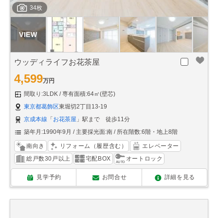
34枚
ウッディライフお花茶屋
4,599
万円
間取り:3LDK
専有面積:64㎡(壁芯)
東京都葛飾区
東堀切2丁目13-19
京成本線
「
お花茶屋
」駅まで 徒歩11分
築年月:1990年9月
主要採光面:南
所在階数:6階・地上8階
南向き
リフォーム（履歴含む）
エレベーター
総戸数30戸以上
宅配BOX
オートロック
見学予約
お問合せ
詳細を見る