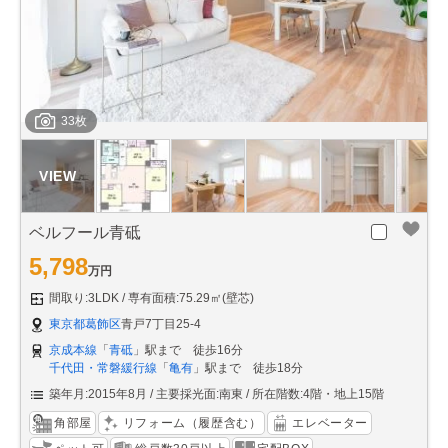
33枚
ベルフール青砥
5,798
万円
間取り:3LDK
専有面積:75.29㎡(壁芯)
東京都葛飾区
青戸7丁目25-4
京成本線
「
青砥
」駅まで 徒歩16分
千代田・常磐緩行線
「
亀有
」駅まで 徒歩18分
築年月:2015年8月
主要採光面:南東
所在階数:4階・地上15階
角部屋
リフォーム（履歴含む）
エレベーター