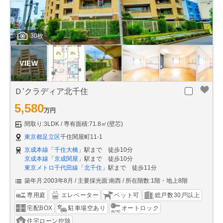
30枚
Ｄ’クラディア北千住
5,580
万円
間取り:3LDK
専有面積:71.8㎡(壁芯)
東京都足立区
千住関屋町11-1
京成本線
「
千住大橋
」駅まで 徒歩10分
京成本線
「
京成関屋
」駅まで 徒歩10分
東京メトロ千代田線
「
北千住
」駅まで 徒歩11分
築年月:2003年8月
主要採光面:南西
所在階数:1階・地上8階
専用庭
エレベーター
ペット可
総戸数30戸以上
宅配BOX
駐車場空あり
オートロック
住宅ローン控除