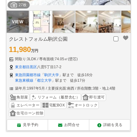
27枚
クレストフォルム駒沢公園
11,980
万円
間取り:3LDK
専有面積:74.05㎡(壁芯)
東京都目黒区
八雲5丁目17-2
東急田園都市線
「
駒沢大学
」駅まで 徒歩16分
東急東横線
「
都立大学
」駅まで 徒歩17分
築年月:1997年5月
主要採光面:南西
所在階数:3階・地上4階
角部屋
リフォーム（履歴含む）
即引渡可
エレベーター
宅配BOX
オートロック
住宅ローン控除
見学予約
お問合せ
詳細を見る