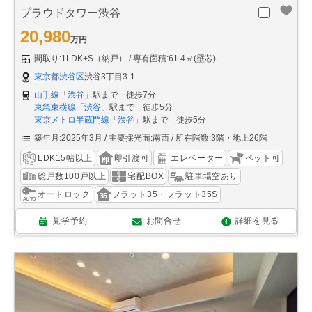
プラウドタワー渋谷
20,980
万円
間取り:1LDK+S（納戸）
専有面積:61.4㎡(壁芯)
東京都渋谷区
渋谷3丁目3-1
山手線
「
渋谷
」駅まで 徒歩7分
東急東横線
「
渋谷
」駅まで 徒歩5分
東京メトロ半蔵門線
「
渋谷
」駅まで 徒歩5分
築年月:2025年3月
主要採光面:南西
所在階数:3階・地上26階
LDK15帖以上
即引渡可
エレベーター
ペット可
総戸数100戸以上
宅配BOX
駐車場空あり
オートロック
フラット35・フラット35S
見学予約
お問合せ
詳細を見る