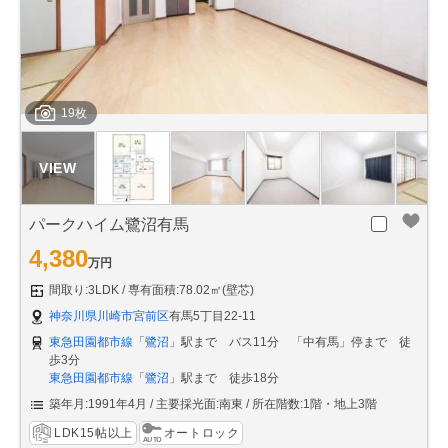
19枚
パークハイム鷺沼有馬
4,380
万円
間取り:3LDK
専有面積:78.02㎡(壁芯)
神奈川県川崎市宮前区
有馬5丁目22-11
東急田園都市線
「
鷺沼
」駅まで バス11分 「中有馬」停まで 徒
歩3分
東急田園都市線
「
鷺沼
」駅まで 徒歩18分
築年月:1991年4月
主要採光面:南東
所在階数:1階・地上3階
LDK15帖以上
オートロック