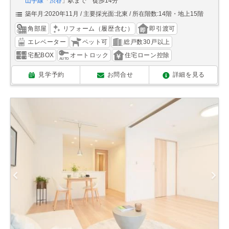
山手線
「
渋谷
」駅まで 徒歩14分
築年月:2020年11月
主要採光面:北東
所在階数:14階・地上15階
角部屋
リフォーム（履歴含む）
即引渡可
エレベーター
ペット可
総戸数30戸以上
宅配BOX
オートロック
住宅ローン控除
見学予約
お問合せ
詳細を見る