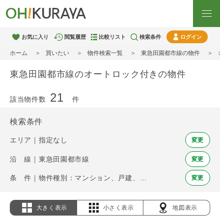
お気に入り
閲覧履歴
比較リスト
検索条件
ログイン
ホーム
買いたい
物件検索一覧
東急田園都市線の物件
東急田園都市線のオートロック付きの物件
21
該当物件数
件
検索条件
エリア｜指定なし
変更
沿 線｜東急田園都市線
変更
条 件｜物件種別：マンション、戸建、土地 / オートロック
変更
大きく表示
小さく表示
地図表示