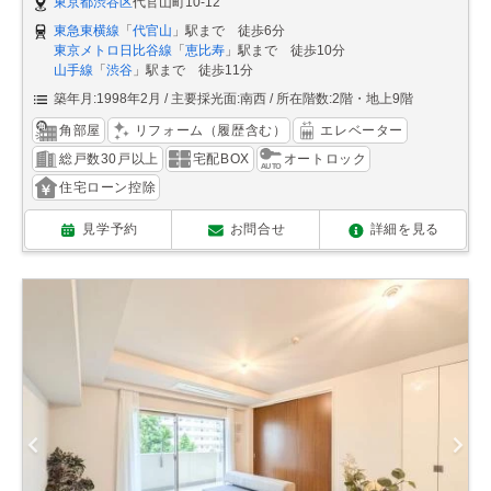
東京都渋谷区
代官山町10-12
東急東横線
「
代官山
」駅まで 徒歩6分
東京メトロ日比谷線
「
恵比寿
」駅まで 徒歩10分
山手線
「
渋谷
」駅まで 徒歩11分
築年月:1998年2月
主要採光面:南西
所在階数:2階・地上9階
角部屋
リフォーム（履歴含む）
エレベーター
総戸数30戸以上
宅配BOX
オートロック
住宅ローン控除
見学予約
お問合せ
詳細を見る