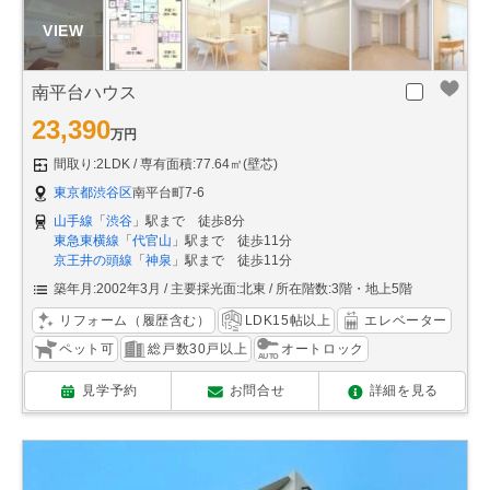
南平台ハウス
23,390
万円
間取り:2LDK
専有面積:77.64㎡(壁芯)
東京都渋谷区
南平台町7-6
山手線
「
渋谷
」駅まで 徒歩8分
東急東横線
「
代官山
」駅まで 徒歩11分
京王井の頭線
「
神泉
」駅まで 徒歩11分
築年月:2002年3月
主要採光面:北東
所在階数:3階・地上5階
リフォーム（履歴含む）
LDK15帖以上
エレベーター
ペット可
総戸数30戸以上
オートロック
見学予約
お問合せ
詳細を見る