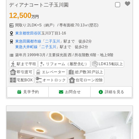
ディアナコート二子玉川園
12,500
万円
間取り:2LDK+S（納戸）
専有面積:70.13㎡(壁芯)
東京都世田谷区
玉川3丁目1-16
東急田園都市線
「
二子玉川
」駅まで 徒歩2分
東急大井町線
「
二子玉川
」駅まで 徒歩2分
築年月:1999年3月
主要採光面:西
所在階数:6階・地上9階
駅まで平坦
リフォーム（履歴含む）
LDK15帖以上
即引渡可
エレベーター
総戸数30戸以上
宅配BOX
オートロック
住宅ローン控除
見学予約
お問合せ
詳細を見る