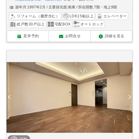
築年月:1997年2月
主要採光面:南東
所在階数:7階・地上9階
リフォーム（履歴含む）
LDK15帖以上
エレベーター
総戸数30戸以上
宅配BOX
オートロック
見学予約
お問合せ
詳細を見る