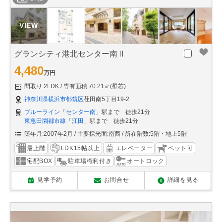
グランシティ港北センター南Ⅱ
4,480
万円
間取り:2LDK
専有面積:70.21㎡(壁芯)
神奈川県横浜市都筑区
荏田南5丁目19-2
ブルーライン
「
センター南
」駅まで 徒歩21分
東急田園都市線
「
江田
」駅まで 徒歩21分
築年月:2007年2月
主要採光面:南西
所在階数:5階・地上5階
最上階
LDK15帖以上
エレベーター
ペット可
宅配BOX
駐車場権利付き
オートロック
見学予約
お問合せ
詳細を見る