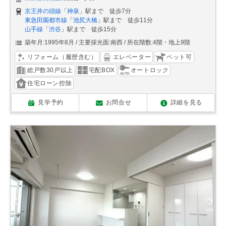
京王井の頭線
「
神泉
」駅まで 徒歩7分
東急田園都市線
「
池尻大橋
」駅まで 徒歩11分
山手線
「
渋谷
」駅まで 徒歩15分
築年月:1995年8月
主要採光面:南西
所在階数:4階・地上9階
リフォーム（履歴含む）
エレベーター
ペット可
総戸数30戸以上
宅配BOX
オートロック
住宅ローン控除
見学予約
お問合せ
詳細を見る