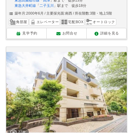
東急田園都市線
「
高津
」駅まで 徒歩13分
東急大井町線
「
二子玉川
」駅まで 徒歩18分
築年月:2000年6月
主要採光面:南西
所在階数:3階・地上5階
角部屋
エレベーター
宅配BOX
オートロック
見学予約
お問合せ
詳細を見る
27枚