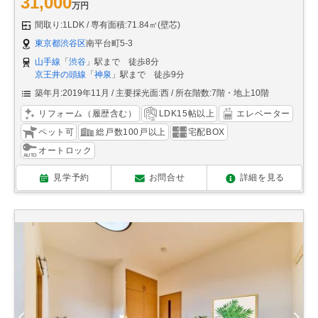
31,000
万円
間取り:1LDK
専有面積:71.84㎡(壁芯)
東京都渋谷区
南平台町5-3
山手線
「
渋谷
」駅まで 徒歩8分
京王井の頭線
「
神泉
」駅まで 徒歩9分
築年月:2019年11月
主要採光面:西
所在階数:7階・地上10階
リフォーム（履歴含む）
LDK15帖以上
エレベーター
ペット可
総戸数100戸以上
宅配BOX
オートロック
見学予約
お問合せ
詳細を見る