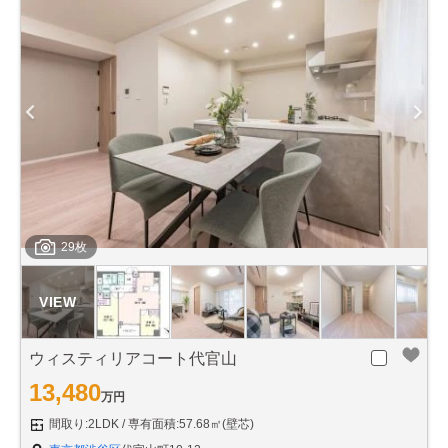
29枚
ウィスティリアコート代官山
13,480
万円
間取り:2LDK
専有面積:57.68㎡(壁芯)