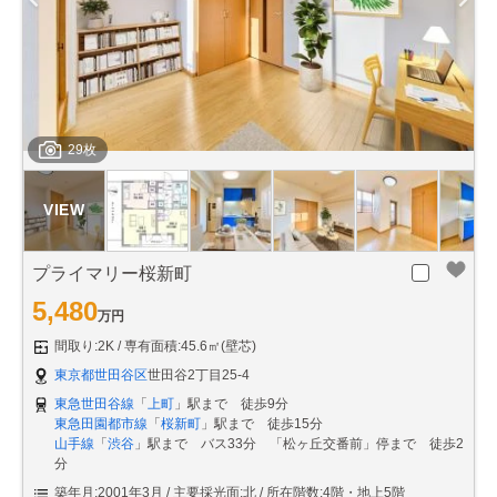
29枚
プライマリー桜新町
5,480
万円
間取り:2K
専有面積:45.6㎡(壁芯)
東京都世田谷区
世田谷2丁目25-4
東急世田谷線
「
上町
」駅まで 徒歩9分
東急田園都市線
「
桜新町
」駅まで 徒歩15分
山手線
「
渋谷
」駅まで バス33分 「松ヶ丘交番前」停まで 徒歩2
分
築年月:2001年3月
主要採光面:北
所在階数:4階・地上5階