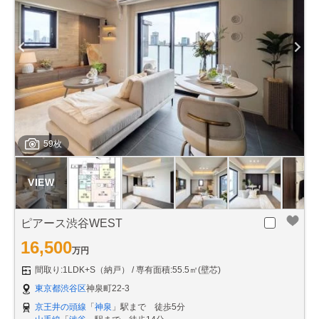
59枚
ピアース渋谷WEST
16,500
万円
間取り:1LDK+S（納戸）
専有面積:55.5㎡(壁芯)
東京都渋谷区
神泉町22-3
京王井の頭線
「
神泉
」駅まで 徒歩5分