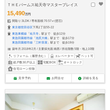
ＴＨＥパームス祐天寺マスタープレイス
15,490
万円
間取り:3LDK
専有面積:70.57㎡(壁芯)
東京都世田谷区
下馬1丁目55-22
東急東横線
「
祐天寺
」駅まで 徒歩12分
東急田園都市線
「
池尻大橋
」駅まで 徒歩17分
東急田園都市線
「
三軒茶屋
」駅まで 徒歩19分
築年月:2018年2月
主要採光面:南西
所在階数:5階・地上10階
リフォーム（履歴含む）
エレベーター
ペット可
総戸数30戸以上
宅配BOX
オートロック
住宅ローン控除
見学予約
お問合せ
詳細を見る