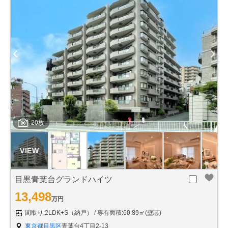
20枚
目黒青葉台グランドハイツ
13,498
万円
間取り:2LDK+S（納戸）
専有面積:60.89㎡(壁芯)
東京都目黒区
青葉台4丁目2-13