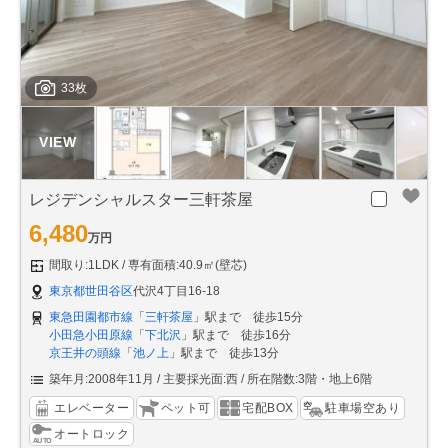
33枚
レジデンシャルスター三軒茶屋
6,480
万円
間取り:1LDK
専有面積:40.9㎡(壁芯)
東京都世田谷区
代沢4丁目16-18
東急田園都市線
「
三軒茶屋
」駅まで 徒歩15分
小田急小田原線
「
下北沢
」駅まで 徒歩16分
京王井の頭線
「
池ノ上
」駅まで 徒歩13分
築年月:2008年11月
主要採光面:西
所在階数:3階・地上6階
エレベーター
ペット可
宅配BOX
駐車場空あり
オートロック