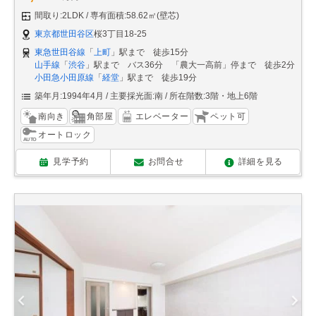
間取り:2LDK
専有面積:58.62㎡(壁芯)
東京都世田谷区
桜3丁目18-25
東急世田谷線
「
上町
」駅まで 徒歩15分
山手線
「
渋谷
」駅まで バス36分 「農大一高前」停まで 徒歩2分
小田急小田原線
「
経堂
」駅まで 徒歩19分
築年月:1994年4月
主要採光面:南
所在階数:3階・地上6階
南向き
角部屋
エレベーター
ペット可
オートロック
見学予約
お問合せ
詳細を見る