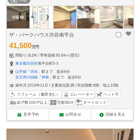
16枚
ザ・パークハウス渋谷南平台
41,500
万円
間取り:3LDK
専有面積:93.84㎡(壁芯)
東京都渋谷区
南平台町5-3
山手線
「
渋谷
」駅まで 徒歩8分
京王井の頭線
「
神泉
」駅まで 徒歩8分
築年月:2019年11月
主要採光面:西
所在階数:6階・地上10階
リフォーム（履歴含む）
エレベーター
ペット可
総戸数100戸以上
宅配BOX
オートロック
見学予約
お問合せ
詳細を見る