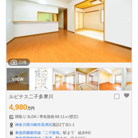
21枚
ルピナス二子多摩川
4,980
万円
間取り:3LDK
専有面積:68.11㎡(壁芯)
神奈川県川崎市高津区
諏訪2丁目1-1
東急田園都市線
「
二子新地
」駅まで 徒歩9分