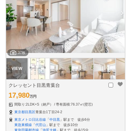
37枚
クレッセント目黒青葉台
17,980
万円
間取り:2LDK+S（納戸）
専有面積:76.37㎡(壁芯)
東京都目黒区
青葉台1丁目24-2
東京メトロ日比谷線
「
中目黒
」駅まで 徒歩6分
東急東横線
「
代官山
」駅まで 徒歩10分
東急田園都市線
「
池尻大橋
」駅まで 徒歩15分