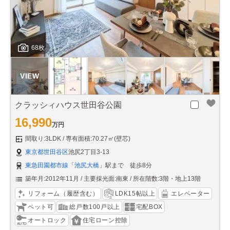
68枚
クラッシィハウス世田谷公園
16,990
万円
間取り:3LDK
専有面積:70.27㎡(壁芯)
東京都世田谷区
池尻2丁目3-13
東急田園都市線
「
池尻大橋
」駅まで 徒歩8分
築年月:2012年11月
主要採光面:南東
所在階数:3階・地上13階
リフォーム（履歴含む）
LDK15帖以上
エレベーター
ペット可
総戸数100戸以上
宅配BOX
オートロック
住宅ローン控除