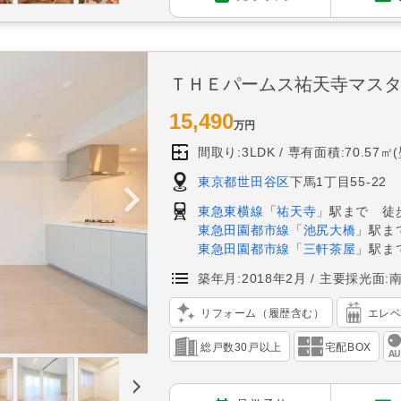
ＴＨＥパームス祐天寺マス
15,490
万円
間取り:3LDK
専有面積:70.57㎡
東京都世田谷区
下馬1丁目55-22
東急東横線
「
祐天寺
」駅まで 徒歩
東急田園都市線
「
池尻大橋
」駅ま
東急田園都市線
「
三軒茶屋
」駅ま
築年月:2018年2月
主要採光面:
リフォーム（履歴含む）
エレ
総戸数30戸以上
宅配BOX