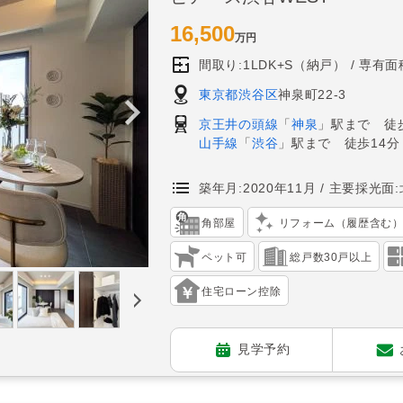
16,500
万円
間取り:1LDK+S（納戸）
専有面積
東京都渋谷区
神泉町22-3
京王井の頭線
「
神泉
」駅まで 徒
山手線
「
渋谷
」駅まで 徒歩14分
築年月:2020年11月
主要採光面:
角部屋
リフォーム（履歴含む
ペット可
総戸数30戸以上
住宅ローン控除
見学予約