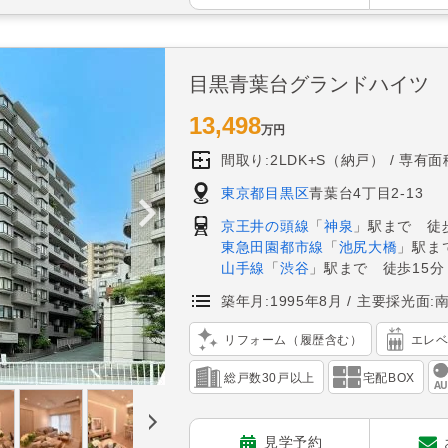
目黒青葉台グランドハイツ
13,498
万円
間取り:2LDK+S（納戸）
専有面積
東京都目黒区
青葉台4丁目2-13
京王井の頭線
「
神泉
」駅まで 徒
東急田園都市線
「
池尻大橋
」駅ま
山手線
「
渋谷
」駅まで 徒歩15分
築年月:1995年8月
主要採光面:
リフォーム（履歴含む）
エレ
総戸数30戸以上
宅配BOX
見学予約