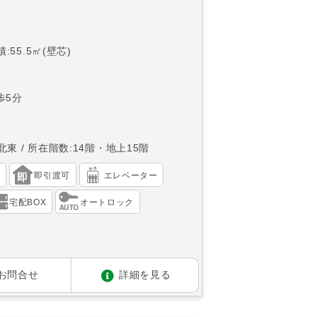
:55.5㎡(壁芯)
歩5分
北東
所在階数:14階・地上15階
）
即引渡可
エレベーター
宅配BOX
オートロック
お問合せ
詳細を見る