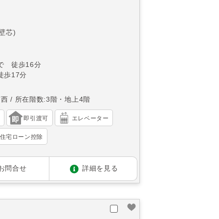
(壁芯)
で 徒歩16分
徒歩17分
南西
所在階数:3階・地上4階
）
即引渡可
エレベーター
住宅ローン控除
お問合せ
詳細を見る