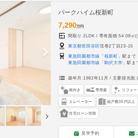
パークハイム桜新町
7,290
万円
間取り:2LDK
専有面積:54.08㎡
東京都世田谷区
弦巻2丁目23-15
東急田園都市線
「
桜新町
」駅まで
東急田園都市線
「
駒沢大学
」駅ま
築年月:1982年11月
主要採光面:
南向き
専用庭
リフォー
エレベーター
総戸数30戸以上
住宅ローン控除
見学予約