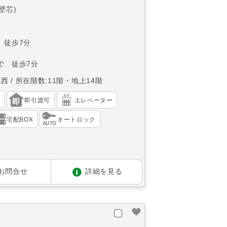
(壁芯)
 徒歩7分
で 徒歩7分
北西
所在階数:11階・地上14階
）
即引渡可
エレベーター
宅配BOX
オートロック
お問合せ
詳細を見る