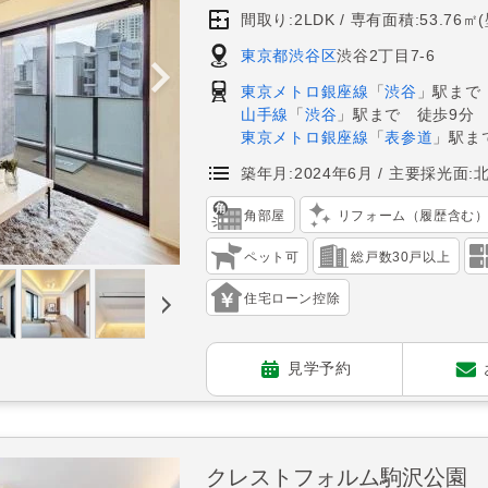
間取り:2LDK
専有面積:53.76㎡
東京都渋谷区
渋谷2丁目7-6
東京メトロ銀座線
「
渋谷
」駅まで
山手線
「
渋谷
」駅まで 徒歩9分
東京メトロ銀座線
「
表参道
」駅ま
築年月:2024年6月
主要採光面:
角部屋
リフォーム（履歴含む
ペット可
総戸数30戸以上
住宅ローン控除
見学予約
クレストフォルム駒沢公園