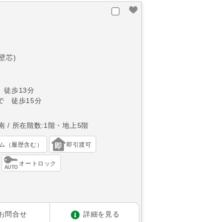
(壁芯)
 徒歩13分
で 徒歩15分
南
所在階数:1階・地上5階
ム（履歴含む）
即引渡可
オートロック
お問合せ
詳細を見る