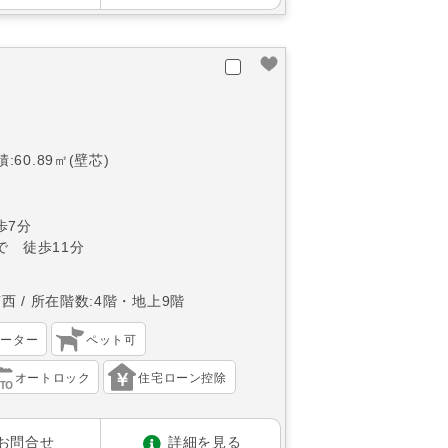
:60.89㎡(壁芯)
歩7分
で 徒歩11分
南西
所在階数:4階・地上9階
ベーター
ペット可
オートロック
住宅ローン控除
お問合せ
詳細を見る