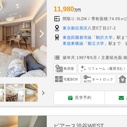
11,980
万円
間取り:3LDK
専有面積:74.05㎡
東京都目黒区
八雲5丁目17-2
東急田園都市線
「
駒沢大学
」駅ま
東急東横線
「
都立大学
」駅まで 
築年月:1997年5月
主要採光面:
角部屋
リフォーム（履歴含む
宅配BOX
オートロック
見学予約
ピアース渋谷WEST