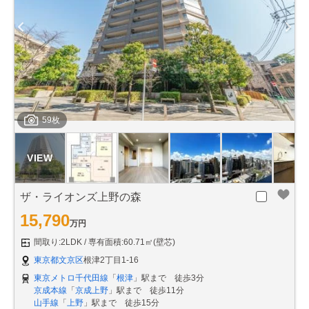
59枚
ザ・ライオンズ上野の森
15,790
万円
間取り:2LDK
専有面積:60.71㎡(壁芯)
東京都文京区
根津2丁目1-16
東京メトロ千代田線
「
根津
」駅まで 徒歩3分
京成本線
「
京成上野
」駅まで 徒歩11分
山手線
「
上野
」駅まで 徒歩15分