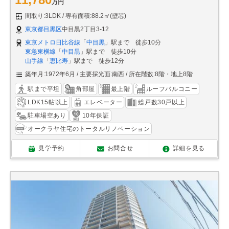
万円
間取り:3LDK
専有面積:88.2㎡(壁芯)
東京都目黒区
中目黒2丁目3-12
東京メトロ日比谷線
「
中目黒
」駅まで 徒歩10分
東急東横線
「
中目黒
」駅まで 徒歩10分
山手線
「
恵比寿
」駅まで 徒歩12分
築年月:1972年6月
主要採光面:南西
所在階数:8階・地上8階
駅まで平坦
角部屋
最上階
ルーフバルコニー
LDK15帖以上
エレベーター
総戸数30戸以上
駐車場空あり
10年保証
オークラヤ住宅のトータルリノベーション
見学予約
お問合せ
詳細を見る