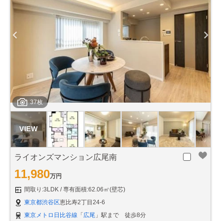
37枚
ライオンズマンション広尾南
11,980
万円
間取り:3LDK
専有面積:62.06㎡(壁芯)
東京都渋谷区
恵比寿2丁目24-6
東京メトロ日比谷線
「
広尾
」駅まで 徒歩8分