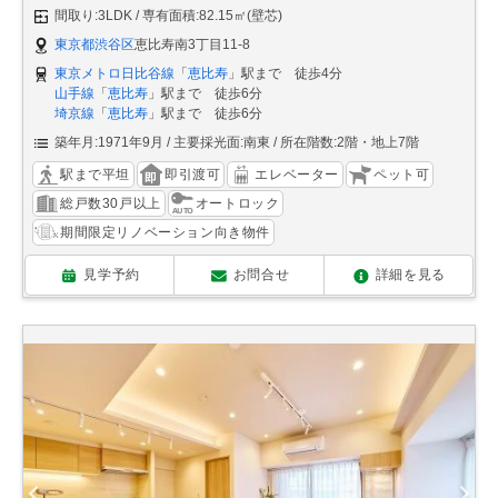
間取り:3LDK
専有面積:82.15㎡(壁芯)
東京都渋谷区
恵比寿南3丁目11-8
東京メトロ日比谷線
「
恵比寿
」駅まで 徒歩4分
山手線
「
恵比寿
」駅まで 徒歩6分
埼京線
「
恵比寿
」駅まで 徒歩6分
築年月:1971年9月
主要採光面:南東
所在階数:2階・地上7階
駅まで平坦
即引渡可
エレベーター
ペット可
総戸数30戸以上
オートロック
期間限定リノベーション向き物件
見学予約
お問合せ
詳細を見る