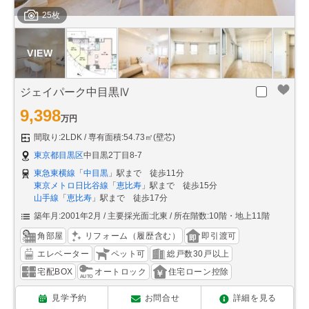
25枚
ジェイパーク中目黒Ⅳ
9,398
万円
間取り:2LDK
専有面積:54.73㎡(壁芯)
東京都目黒区
中目黒2丁目8-7
東急東横線
「
中目黒
」駅まで 徒歩11分
東京メトロ日比谷線
「
恵比寿
」駅まで 徒歩15分
山手線
「
恵比寿
」駅まで 徒歩17分
築年月:2001年2月
主要採光面:北東
所在階数:10階・地上11階
角部屋
リフォーム（履歴含む）
即引渡可
エレベーター
ペット可
総戸数30戸以上
宅配BOX
オートロック
住宅ローン控除
見学予約
お問合せ
詳細を見る