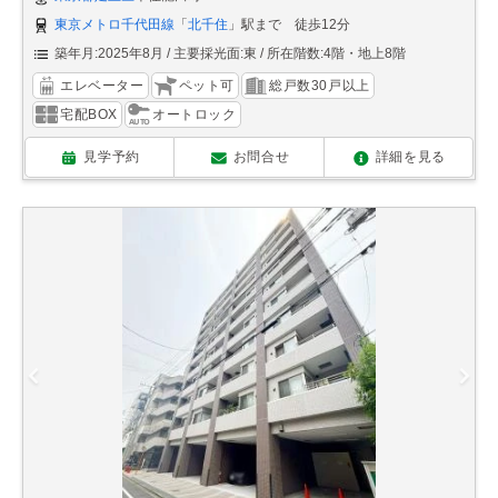
東京メトロ千代田線
「
北千住
」駅まで 徒歩12分
築年月:2025年8月
主要採光面:東
所在階数:4階・地上8階
エレベーター
ペット可
総戸数30戸以上
宅配BOX
オートロック
見学予約
お問合せ
詳細を見る