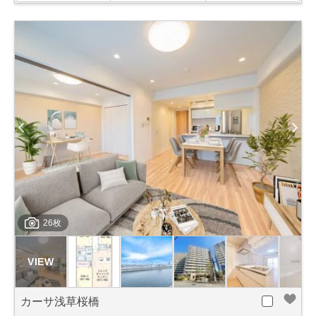
26枚
カーサ浅草桜橋