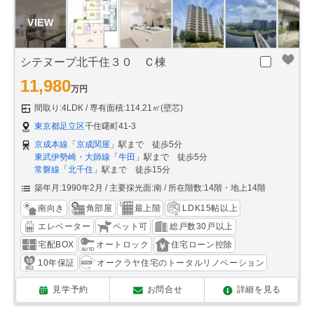
シテヌーブ北千住３０ Ｃ棟
11,980
万円
間取り:4LDK
専有面積:114.21㎡(壁芯)
東京都足立区
千住曙町41-3
京成本線
「
京成関屋
」駅まで 徒歩5分
東武伊勢崎・大師線
「
牛田
」駅まで 徒歩5分
常磐線
「
北千住
」駅まで 徒歩15分
築年月:1990年2月
主要採光面:南
所在階数:14階・地上14階
南向き
角部屋
最上階
LDK15帖以上
エレベーター
ペット可
総戸数30戸以上
宅配BOX
オートロック
住宅ローン控除
10年保証
オークラヤ住宅のトータルリノベーション
見学予約
お問合せ
詳細を見る