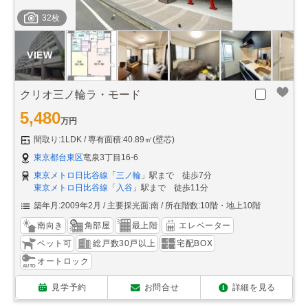
32枚
クリオ三ノ輪ラ・モード
5,480
万円
間取り:1LDK
専有面積:40.89㎡(壁芯)
東京都台東区
竜泉3丁目16-6
東京メトロ日比谷線
「
三ノ輪
」駅まで 徒歩7分
東京メトロ日比谷線
「
入谷
」駅まで 徒歩11分
築年月:2009年2月
主要採光面:南
所在階数:10階・地上10階
南向き
角部屋
最上階
エレベーター
ペット可
総戸数30戸以上
宅配BOX
オートロック
見学予約
お問合せ
詳細を見る