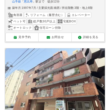
山手線
「
恵比寿
」駅まで 徒歩12分
築年月:1997年7月
主要採光面:南西
所在階数:3階・地上8階
角部屋
リフォーム（履歴含む）
エレベーター
ペット可
総戸数30戸以上
宅配BOX
オートロック
住宅ローン控除
見学予約
お問合せ
詳細を見る