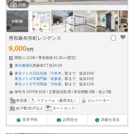
33枚
秀和麻布笄町レジデンス
9,000
万円
間取り:1LDK
専有面積:41.35㎡(壁芯)
東京都港区
西麻布2丁目24-25
東京メトロ日比谷線
「
六本木
」駅まで 徒歩10分
東京メトロ半蔵門線
「
表参道
」駅まで 徒歩13分
東京メトロ千代田線
「
乃木坂
」駅まで 徒歩12分
築年月:1970年10月
主要採光面:西
所在階数:2階・地上7階
角部屋
リフォーム（履歴含む）
エレベーター
総戸数30戸以上
オートロック
見学予約
お問合せ
詳細を見る