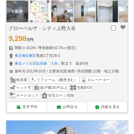
グローベルザ・シティ上野入谷
9,298
万円
間取り:3LDK
専有面積:62.76㎡(壁芯)
東京都台東区
竜泉1丁目28-2
東京メトロ日比谷線
「
入谷
」駅まで 徒歩5分
築年月:2012年10月
主要採光面:南西
所在階数:11階・地上15階
角部屋
リフォーム（履歴含む）
エレベーター
ペット可
総戸数30戸以上
宅配BOX
オートロック
住宅ローン控除
見学予約
お問合せ
詳細を見る