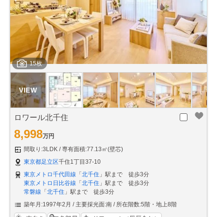
15枚
ロワール北千住
8,998
万円
間取り:3LDK
専有面積:77.13㎡(壁芯)
東京都足立区
千住1丁目37-10
東京メトロ千代田線
「
北千住
」駅まで 徒歩3分
東京メトロ日比谷線
「
北千住
」駅まで 徒歩3分
常磐線
「
北千住
」駅まで 徒歩3分
築年月:1997年2月
主要採光面:南
所在階数:5階・地上8階