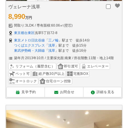
ヴェレーナ浅草
8,990
万円
間取り:3LDK
専有面積:60.06㎡(壁芯)
東京都台東区
浅草5丁目72-8
東京メトロ日比谷線
「
三ノ輪
」駅まで 徒歩14分
つくばエクスプレス
「
浅草
」駅まで 徒歩15分
東武伊勢崎・大師線
「
浅草
」駅まで 徒歩16分
築年月:2013年10月
主要採光面:南東
所在階数:11階・地上14階
リフォーム（履歴含む）
即引渡可
エレベーター
ペット可
総戸数30戸以上
宅配BOX
オートロック
住宅ローン控除
見学予約
お問合せ
詳細を見る