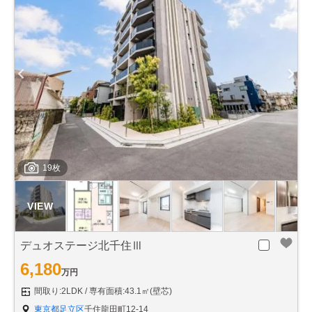
19枚
デュオステージ北千住Ⅲ
6,180
万円
間取り:2LDK
専有面積:43.1㎡(壁芯)
東京都足立区
千住龍田町12-14