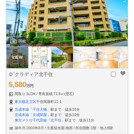
30枚
Ｄ’クラディア北千住
5,580
万円
間取り:3LDK
専有面積:71.8㎡(壁芯)
東京都足立区
千住関屋町11-1
京成本線
「
千住大橋
」駅まで 徒歩10分
京成本線
「
京成関屋
」駅まで 徒歩10分
東京メトロ千代田線
「
北千住
」駅まで 徒歩11分
築年月:2003年8月
主要採光面:南西
所在階数:1階・地上8階