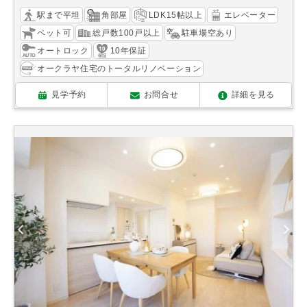
駅まで平坦
角部屋
LDK15帖以上
エレベーター
ペット可
総戸数100戸以上
駐車場空あり
オートロック
10年保証
オークラヤ住宅のトータルリノベーション
見学予約
お問合せ
詳細を見る