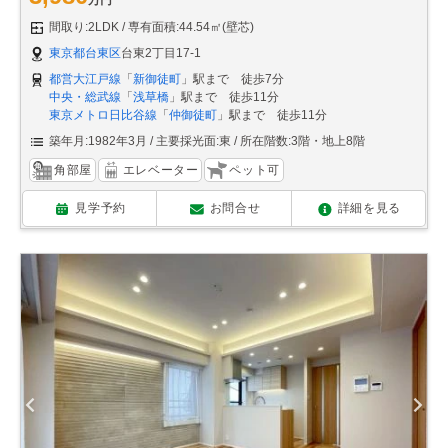
間取り:2LDK
専有面積:44.54㎡(壁芯)
東京都台東区
台東2丁目17-1
都営大江戸線
「
新御徒町
」駅まで 徒歩7分
中央・総武線
「
浅草橋
」駅まで 徒歩11分
東京メトロ日比谷線
「
仲御徒町
」駅まで 徒歩11分
築年月:1982年3月
主要採光面:東
所在階数:3階・地上8階
角部屋
エレベーター
ペット可
見学予約
お問合せ
詳細を見る