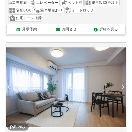
専用庭
エレベーター
ペット可
総戸数30戸以上
宅配BOX
駐車場空あり
オートロック
住宅ローン控除
見学予約
お問合せ
詳細を見る
26枚