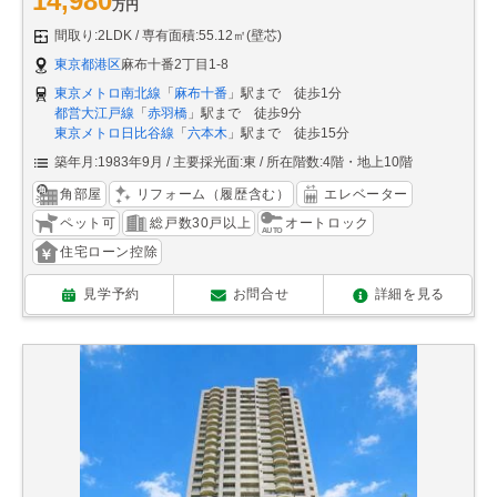
14,980
万円
間取り:2LDK
専有面積:55.12㎡(壁芯)
東京都港区
麻布十番2丁目1-8
東京メトロ南北線
「
麻布十番
」駅まで 徒歩1分
都営大江戸線
「
赤羽橋
」駅まで 徒歩9分
東京メトロ日比谷線
「
六本木
」駅まで 徒歩15分
築年月:1983年9月
主要採光面:東
所在階数:4階・地上10階
角部屋
リフォーム（履歴含む）
エレベーター
ペット可
総戸数30戸以上
オートロック
住宅ローン控除
見学予約
お問合せ
詳細を見る