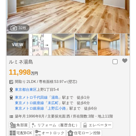
32枚
ルミネ湯島
11,998
万円
間取り:2LDK
専有面積:53.97㎡(壁芯)
東京都台東区
上野1丁目5-4
東京メトロ千代田線
「
湯島
」駅まで 徒歩1分
東京メトロ銀座線
「
末広町
」駅まで 徒歩6分
東京メトロ銀座線
「
上野広小路
」駅まで 徒歩6分
築年月:1996年8月
主要採光面:西
所在階数:3階・地上11階
角部屋
リフォーム（履歴含む）
エレベーター
宅配BOX
オートロック
住宅ローン控除