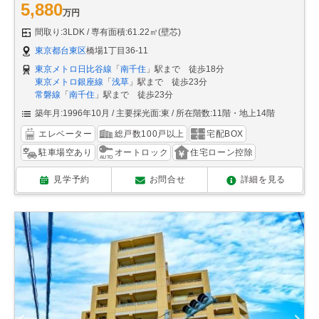
5,880
万円
間取り:3LDK
専有面積:61.22㎡(壁芯)
東京都台東区
橋場1丁目36-11
東京メトロ日比谷線
「
南千住
」駅まで 徒歩18分
東京メトロ銀座線
「
浅草
」駅まで 徒歩23分
常磐線
「
南千住
」駅まで 徒歩23分
築年月:1996年10月
主要採光面:東
所在階数:11階・地上14階
エレベーター
総戸数100戸以上
宅配BOX
駐車場空あり
オートロック
住宅ローン控除
見学予約
お問合せ
詳細を見る