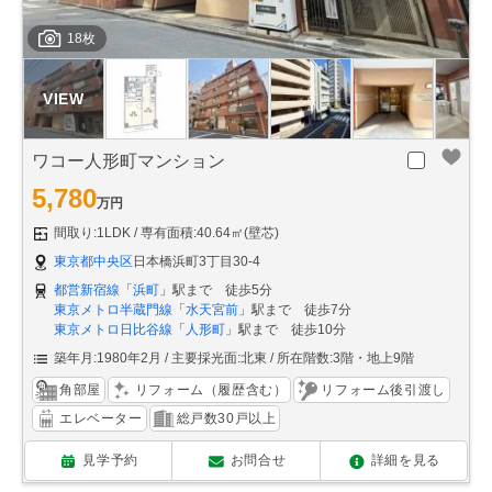
18枚
ワコー人形町マンション
5,780
万円
間取り:1LDK
専有面積:40.64㎡(壁芯)
東京都中央区
日本橋浜町3丁目30-4
都営新宿線
「
浜町
」駅まで 徒歩5分
東京メトロ半蔵門線
「
水天宮前
」駅まで 徒歩7分
東京メトロ日比谷線
「
人形町
」駅まで 徒歩10分
築年月:1980年2月
主要採光面:北東
所在階数:3階・地上9階
角部屋
リフォーム（履歴含む）
リフォーム後引渡し
エレベーター
総戸数30戸以上
見学予約
お問合せ
詳細を見る