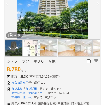
41枚
シテヌーブ北千住３０ Ａ棟
8,780
万円
間取り:3LDK
専有面積:94.12㎡(壁芯)
東京都足立区
千住曙町41-1
京成本線
「
京成関屋
」駅まで 徒歩4分
東武伊勢崎・大師線
「
牛田
」駅まで 徒歩5分
常磐線
「
北千住
」駅まで 徒歩15分
築年月:1990年11月
主要採光面:東
所在階数:5階・地上30階