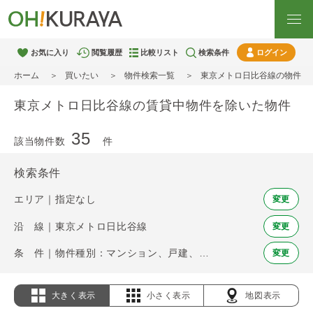
お気に入り
閲覧履歴
比較リスト
検索条件
ログイン
ホーム
買いたい
物件検索一覧
東京メトロ日比谷線の物件
東京メトロ日比谷線の賃貸中物件を除いた物件
35
該当物件数
件
検索条件
エリア｜指定なし
変更
沿 線｜東京メトロ日比谷線
変更
条 件｜物件種別：マンション、戸建、土地 / 賃貸中物件を除く
変更
大きく表示
小さく表示
地図表示