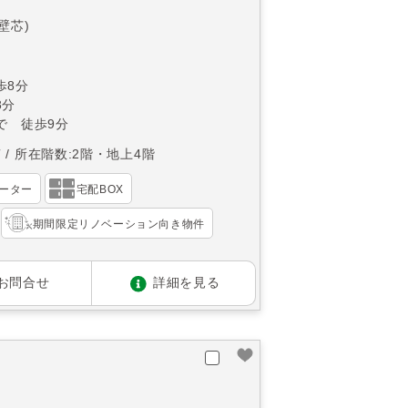
(壁芯)
歩8分
8分
で 徒歩9分
南
所在階数:2階・地上4階
ーター
宅配BOX
期間限定リノベーション向き物件
お問合せ
詳細を見る