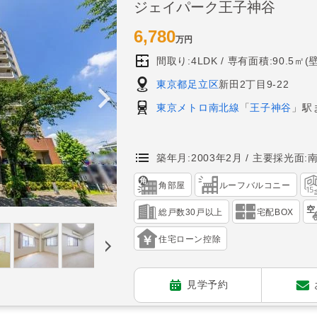
ジェイパーク王子神谷
6,780
万円
間取り:4LDK
専有面積:90.5㎡(
東京都足立区
新田2丁目9-22
東京メトロ南北線
「
王子神谷
」駅
築年月:2003年2月
主要採光面:
角部屋
ルーフバルコニー
総戸数30戸以上
宅配BOX
住宅ローン控除
見学予約