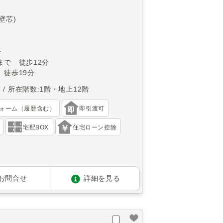
(壁芯)
分
まで 徒歩12分
 徒歩19分
南
所在階数:1階・地上12階
ォーム（履歴含む）
即引渡可
宅配BOX
住宅ローン控除
お問合せ
詳細を見る