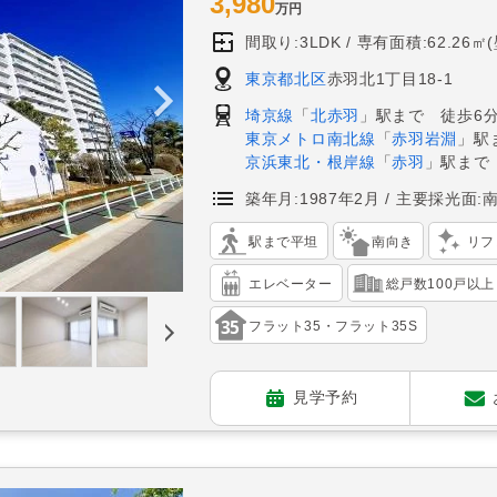
3,980
万円
間取り:3LDK
専有面積:62.26㎡
東京都北区
赤羽北1丁目18-1
埼京線
「
北赤羽
」駅まで 徒歩6
東京メトロ南北線
「
赤羽岩淵
」駅
京浜東北・根岸線
「
赤羽
」駅まで
築年月:1987年2月
主要採光面:
駅まで平坦
南向き
リフ
エレベーター
総戸数100戸以上
フラット35・フラット35S
見学予約