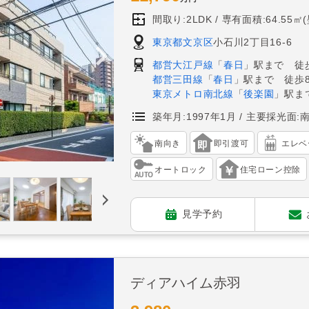
間取り:2LDK
専有面積:64.55㎡
東京都文京区
小石川2丁目16-6
都営大江戸線
「
春日
」駅まで 徒
都営三田線
「
春日
」駅まで 徒歩
東京メトロ南北線
「
後楽園
」駅ま
築年月:1997年1月
主要採光面:
南向き
即引渡可
エレベ
オートロック
住宅ローン控除
見学予約
ディアハイム赤羽