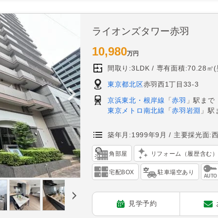
ライオンズタワー赤羽
10,980
万円
間取り:3LDK
専有面積:70.28㎡
東京都北区
赤羽西1丁目33-3
京浜東北・根岸線
「
赤羽
」駅まで
東京メトロ南北線
「
赤羽岩淵
」駅
築年月:1999年9月
主要採光面:
角部屋
リフォーム（履歴含む
宅配BOX
駐車場空あり
見学予約