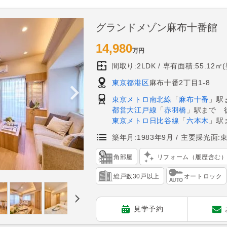
グランドメゾン麻布十番館
14,980
万円
間取り:2LDK
専有面積:55.12㎡
東京都港区
麻布十番2丁目1-8
東京メトロ南北線
「
麻布十番
」駅
都営大江戸線
「
赤羽橋
」駅まで 
東京メトロ日比谷線
「
六本木
」駅
築年月:1983年9月
主要採光面:
角部屋
リフォーム（履歴含む
総戸数30戸以上
オートロック
見学予約