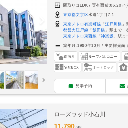
間取り:1LDK
専有面積:86.28㎡
東京都文京区
水道1丁目7-1
東京メトロ有楽町線
「
江戸川橋
」
都営大江戸線
「
飯田橋
」駅まで 
東京メトロ東西線
「
神楽坂
」駅ま
築年月:1990年10月
主要採光面:
南向き
ルーフバルコニー
宅配BOX
オートロック
見学予約
ローズウッド小石川
11,790
万円