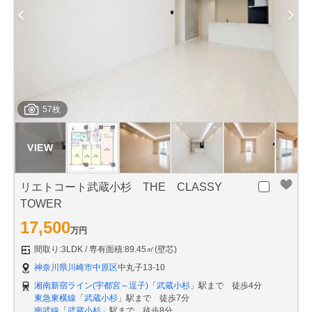
57枚
リエトコート武蔵小杉 THE CLASSY
TOWER
17,500
万円
間取り:3LDK
専有面積:89.45㎡(壁芯)
神奈川県川崎市中原区
中丸子13-10
湘南新宿ライン(宇都宮～逗子)
「
武蔵小杉
」駅まで 徒歩4分
東急東横線
「
武蔵小杉
」駅まで 徒歩7分
南武線
「
武蔵小杉
」駅まで 徒歩8分