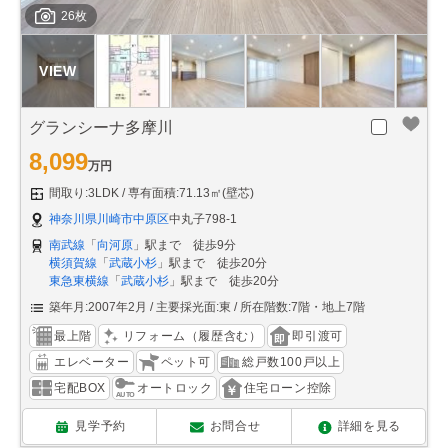
26枚
グランシーナ多摩川
8,099
万円
間取り:3LDK
専有面積:71.13㎡(壁芯)
神奈川県川崎市中原区
中丸子798-1
南武線
「
向河原
」駅まで 徒歩9分
横須賀線
「
武蔵小杉
」駅まで 徒歩20分
東急東横線
「
武蔵小杉
」駅まで 徒歩20分
築年月:2007年2月
主要採光面:東
所在階数:7階・地上7階
最上階
リフォーム（履歴含む）
即引渡可
エレベーター
ペット可
総戸数100戸以上
宅配BOX
オートロック
住宅ローン控除
見学予約
お問合せ
詳細を見る