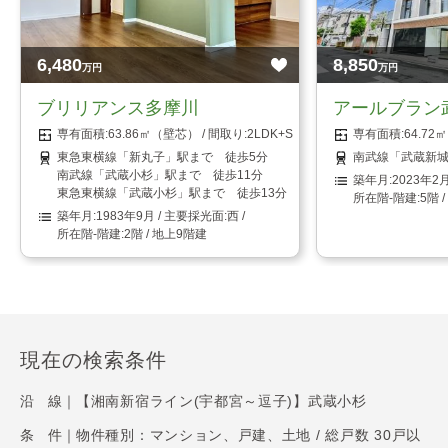
6,480
8,850
万円
万円
ブリリアンス多摩川
アールブラン
63.86㎡（壁芯）
2LDK+S（納戸）
64.7
東急東横線「新丸子」駅まで 徒歩5分
南武線「武蔵新城
南武線「武蔵小杉」駅まで 徒歩11分
2023年2
東急東横線「武蔵小杉」駅まで 徒歩13分
5階 
1983年9月
西
2階 / 地上9階建
現在の検索条件
沿 線｜
【湘南新宿ライン(宇都宮～逗子)】武蔵小杉
条 件｜
物件種別：マンション、戸建、土地 / 総戸数 30戸以