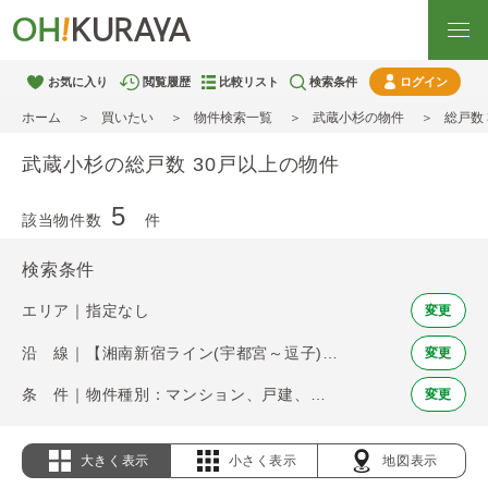
お気に入り
閲覧履歴
比較リスト
検索条件
ログイン
ホーム
買いたい
物件検索一覧
武蔵小杉の物件
総戸数
武蔵小杉の総戸数 30戸以上の物件
5
該当物件数
件
検索条件
エリア｜指定なし
変更
沿 線｜【湘南新宿ライン(宇都宮～逗子)】武蔵小杉
変更
条 件｜物件種別：マンション、戸建、土地 / 総戸数 30戸以上
変更
大きく表示
小さく表示
地図表示