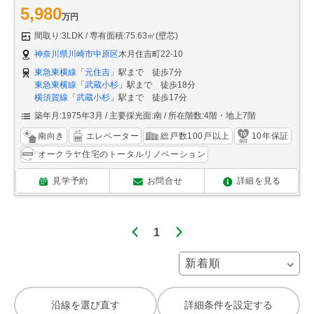
5,980
万円
間取り:3LDK
専有面積:75.63㎡(壁芯)
神奈川県川崎市中原区
木月住吉町22-10
東急東横線
「
元住吉
」駅まで 徒歩7分
東急東横線
「
武蔵小杉
」駅まで 徒歩18分
横須賀線
「
武蔵小杉
」駅まで 徒歩17分
築年月:1975年3月
主要採光面:南
所在階数:4階・地上7階
南向き
エレベーター
総戸数100戸以上
10年保証
オークラヤ住宅のトータルリノベーション
見学予約
お問合せ
詳細を見る
1
沿線を選び直す
詳細条件を設定する