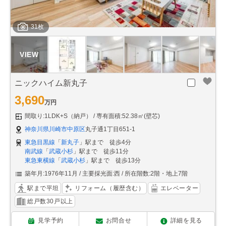
31枚
ニックハイム新丸子
3,690
万円
間取り:1LDK+S（納戸）
専有面積:52.38㎡(壁芯)
神奈川県川崎市中原区
丸子通1丁目651-1
東急目黒線
「
新丸子
」駅まで 徒歩4分
南武線
「
武蔵小杉
」駅まで 徒歩11分
東急東横線
「
武蔵小杉
」駅まで 徒歩13分
築年月:1976年11月
主要採光面:西
所在階数:2階・地上7階
駅まで平坦
リフォーム（履歴含む）
エレベーター
総戸数30戸以上
見学予約
お問合せ
詳細を見る