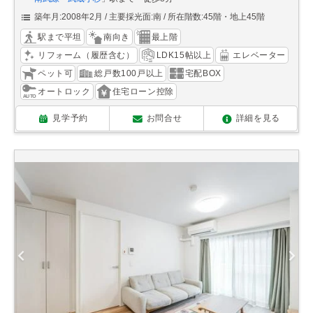
築年月:2008年2月
主要採光面:南
所在階数:45階・地上45階
駅まで平坦
南向き
最上階
リフォーム（履歴含む）
LDK15帖以上
エレベーター
ペット可
総戸数100戸以上
宅配BOX
オートロック
住宅ローン控除
見学予約
お問合せ
詳細を見る