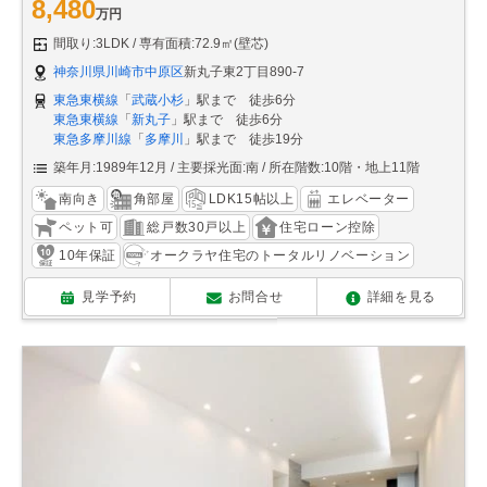
8,480
万円
間取り:3LDK
専有面積:72.9㎡(壁芯)
神奈川県川崎市中原区
新丸子東2丁目890-7
東急東横線
「
武蔵小杉
」駅まで 徒歩6分
東急東横線
「
新丸子
」駅まで 徒歩6分
東急多摩川線
「
多摩川
」駅まで 徒歩19分
築年月:1989年12月
主要採光面:南
所在階数:10階・地上11階
南向き
角部屋
LDK15帖以上
エレベーター
ペット可
総戸数30戸以上
住宅ローン控除
10年保証
オークラヤ住宅のトータルリノベーション
見学予約
お問合せ
詳細を見る