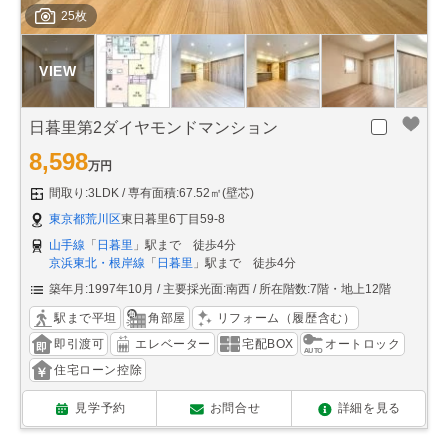
25枚
日暮里第2ダイヤモンドマンション
8,598
万円
間取り:3LDK
専有面積:67.52㎡(壁芯)
東京都荒川区
東日暮里6丁目59-8
山手線
「
日暮里
」駅まで 徒歩4分
京浜東北・根岸線
「
日暮里
」駅まで 徒歩4分
築年月:1997年10月
主要採光面:南西
所在階数:7階・地上12階
駅まで平坦
角部屋
リフォーム（履歴含む）
即引渡可
エレベーター
宅配BOX
オートロック
住宅ローン控除
見学予約
お問合せ
詳細を見る