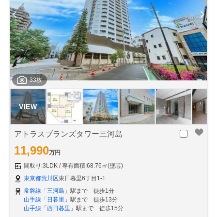
33枚
アトラスブランズタワー三河島
11,990
万円
間取り:3LDK
専有面積:68.76㎡(壁芯)
東京都荒川区
東日暮里6丁目1-1
常磐線
「
三河島
」駅まで 徒歩1分
山手線
「
日暮里
」駅まで 徒歩13分
山手線
「
西日暮里
」駅まで 徒歩15分