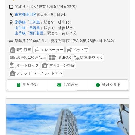
間取り:2LDK
専有面積:57.14㎡(壁芯)
東京都荒川区
東日暮里6丁目1-1
常磐線
「
三河島
」駅まで 徒歩1分
山手線
「
日暮里
」駅まで 徒歩13分
山手線
「
西日暮里
」駅まで 徒歩15分
築年月:2014年9月
主要採光面:西
所在階数:26階・地上34階
即引渡可
エレベーター
ペット可
総戸数100戸以上
宅配BOX
駐車場空あり
オートロック
住宅ローン控除
フラット35・フラット35S
見学予約
お問合せ
詳細を見る