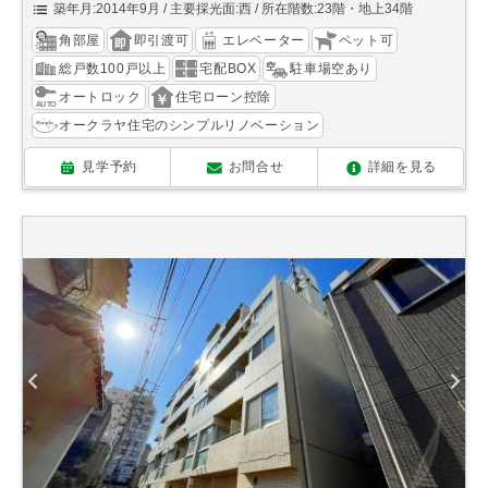
築年月:2014年9月
主要採光面:西
所在階数:23階・地上34階
角部屋
即引渡可
エレベーター
ペット可
総戸数100戸以上
宅配BOX
駐車場空あり
オートロック
住宅ローン控除
オークラヤ住宅のシンプルリノベーション
見学予約
お問合せ
詳細を見る