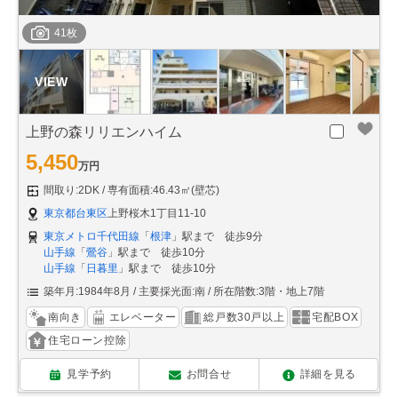
41枚
上野の森リリエンハイム
5,450
万円
間取り:2DK
専有面積:46.43㎡(壁芯)
東京都台東区
上野桜木1丁目11-10
東京メトロ千代田線
「
根津
」駅まで 徒歩9分
山手線
「
鶯谷
」駅まで 徒歩10分
山手線
「
日暮里
」駅まで 徒歩10分
築年月:1984年8月
主要採光面:南
所在階数:3階・地上7階
南向き
エレベーター
総戸数30戸以上
宅配BOX
住宅ローン控除
見学予約
お問合せ
詳細を見る