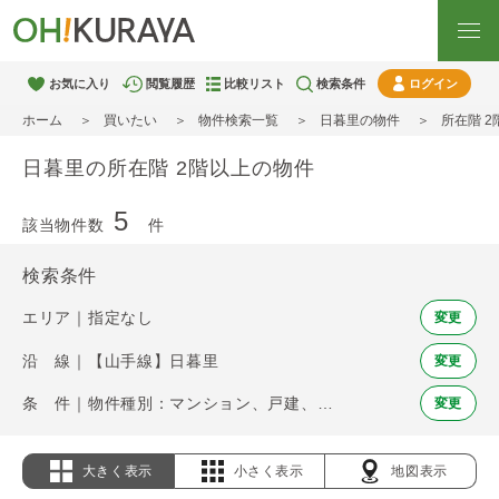
お気に入り
閲覧履歴
比較リスト
検索条件
ログイン
ホーム
買いたい
物件検索一覧
日暮里の物件
所在階 
日暮里の所在階 2階以上の物件
5
該当物件数
件
検索条件
エリア｜指定なし
変更
沿 線｜【山手線】日暮里
変更
条 件｜物件種別：マンション、戸建、土地 / 所在階 2階以上
変更
大きく表示
小さく表示
地図表示