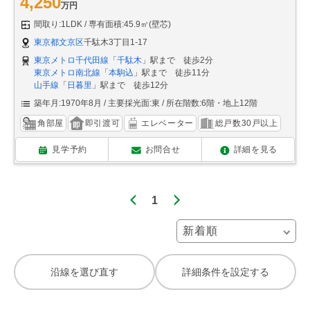
4,250
万円
間取り:1LDK
専有面積:45.9㎡(壁芯)
東京都文京区
千駄木3丁目1-17
東京メトロ千代田線
「
千駄木
」駅まで 徒歩2分
東京メトロ南北線
「
本駒込
」駅まで 徒歩11分
山手線
「
日暮里
」駅まで 徒歩12分
築年月:1970年8月
主要採光面:東
所在階数:6階・地上12階
角部屋
即引渡可
エレベーター
総戸数30戸以上
見学予約
お問合せ
詳細を見る
1
沿線を選び直す
詳細条件を設定する