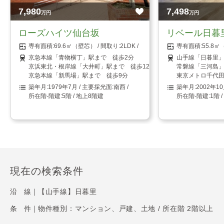
7,980
7,498
万円
万円
ローズハイツ仙台坂
リベール日暮
69.6㎡（壁芯）
2LDK
55.8
京急本線「青物横丁」駅まで 徒歩2分
山手線「日暮里」
京浜東北・根岸線「大井町」駅まで 徒歩12分
常磐線「三河島」
京急本線「新馬場」駅まで 徒歩9分
東京メトロ千代田
1979年7月
南西
2002年1
5階 / 地上8階建
1階 
現在の検索条件
沿 線｜
【山手線】日暮里
条 件｜
物件種別：マンション、戸建、土地 / 所在階 2階以上