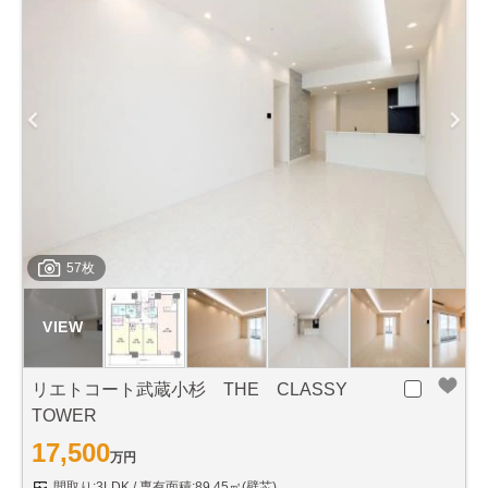
57枚
リエトコート武蔵小杉 THE CLASSY
TOWER
17,500
万円
間取り:3LDK
専有面積:89.45㎡(壁芯)