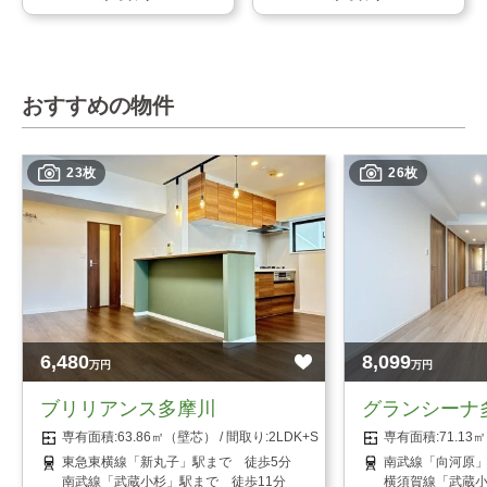
おすすめの物件
23枚
26枚
6,480
8,099
万円
万円
ブリリアンス多摩川
グランシーナ
63.86㎡（壁芯）
2LDK+S（納戸）
71.1
東急東横線「新丸子」駅まで 徒歩5分
南武線「向河原」
南武線「武蔵小杉」駅まで 徒歩11分
横須賀線「武蔵小