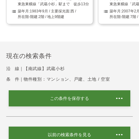
東急東横線「武蔵小杉」駅まで 徒歩13分
東急東横線「武蔵
1983年9月
西
2007年2
2階 / 地上9階建
7階 
現在の検索条件
沿 線｜
【南武線】武蔵小杉
条 件｜
物件種別：マンション、戸建、土地 / 空室
この条件を保存する
以前の検索条件を見る