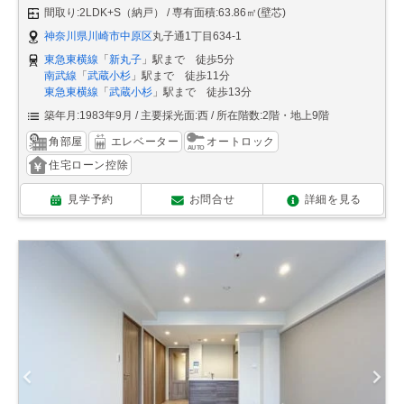
間取り:2LDK+S（納戸）
専有面積:63.86㎡(壁芯)
神奈川県川崎市中原区
丸子通1丁目634-1
東急東横線
「
新丸子
」駅まで 徒歩5分
南武線
「
武蔵小杉
」駅まで 徒歩11分
東急東横線
「
武蔵小杉
」駅まで 徒歩13分
築年月:1983年9月
主要採光面:西
所在階数:2階・地上9階
角部屋
エレベーター
オートロック
住宅ローン控除
見学予約
お問合せ
詳細を見る