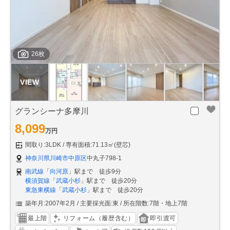
26枚
グランシーナ多摩川
8,099
万円
間取り:3LDK
専有面積:71.13㎡(壁芯)
神奈川県川崎市中原区
中丸子798-1
南武線
「
向河原
」駅まで 徒歩9分
横須賀線
「
武蔵小杉
」駅まで 徒歩20分
東急東横線
「
武蔵小杉
」駅まで 徒歩20分
築年月:2007年2月
主要採光面:東
所在階数:7階・地上7階
最上階
リフォーム（履歴含む）
即引渡可