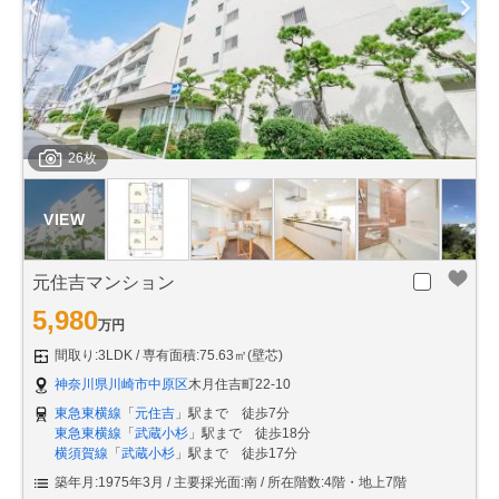
26枚
元住吉マンション
5,980
万円
間取り:3LDK
専有面積:75.63㎡(壁芯)
神奈川県川崎市中原区
木月住吉町22-10
東急東横線
「
元住吉
」駅まで 徒歩7分
東急東横線
「
武蔵小杉
」駅まで 徒歩18分
横須賀線
「
武蔵小杉
」駅まで 徒歩17分
築年月:1975年3月
主要採光面:南
所在階数:4階・地上7階