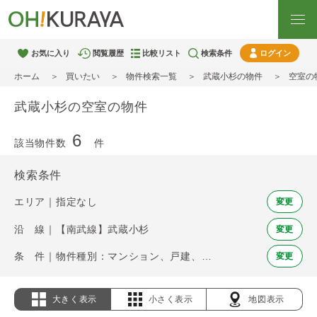
お気に入り
閲覧履歴
比較リスト
検索条件
ログイン
ホーム
買いたい
物件検索一覧
武蔵小杉の物件
空室の
武蔵小杉の空室の物件
6
該当物件数
件
検索条件
エリア｜指定なし
変更
沿 線｜【南武線】武蔵小杉
変更
条 件｜物件種別：マンション、戸建、土地 / 空室
変更
大きく表示
小さく表示
地図表示