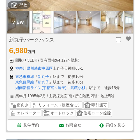
25枚
新丸子パークハウス
6,980
万円
間取り:3LDK
専有面積:64.12㎡(壁芯)
神奈川県川崎市中原区
上丸子天神町65-1
東急東横線
「
新丸子
」駅まで 徒歩10分
東急目黒線
「
新丸子
」駅まで 徒歩10分
湘南新宿ライン(宇都宮～逗子)
「
武蔵小杉
」駅まで 徒歩15分
築年月:1995年2月
主要採光面:南
所在階数:2階・地上5階
南向き
リフォーム（履歴含む）
即引渡可
エレベーター
オートロック
住宅ローン控除
見学予約
お問合せ
詳細を見る