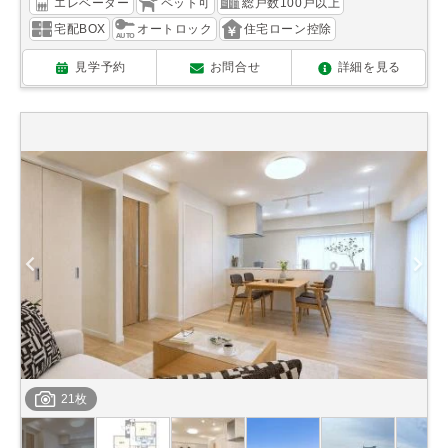
エレベーター
ペット可
総戸数100戸以上
宅配BOX
オートロック
住宅ローン控除
見学予約
お問合せ
詳細を見る
21枚