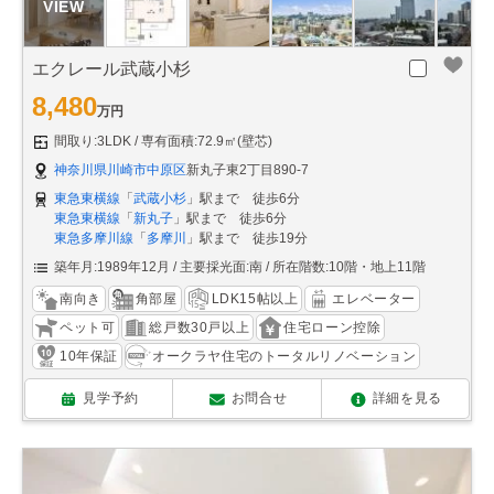
エクレール武蔵小杉
8,480
万円
間取り:3LDK
専有面積:72.9㎡(壁芯)
神奈川県川崎市中原区
新丸子東2丁目890-7
東急東横線
「
武蔵小杉
」駅まで 徒歩6分
東急東横線
「
新丸子
」駅まで 徒歩6分
東急多摩川線
「
多摩川
」駅まで 徒歩19分
築年月:1989年12月
主要採光面:南
所在階数:10階・地上11階
南向き
角部屋
LDK15帖以上
エレベーター
ペット可
総戸数30戸以上
住宅ローン控除
10年保証
オークラヤ住宅のトータルリノベーション
見学予約
お問合せ
詳細を見る