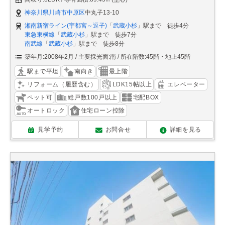
神奈川県川崎市中原区
中丸子13-10
湘南新宿ライン(宇都宮～逗子)
「
武蔵小杉
」駅まで 徒歩4分
東急東横線
「
武蔵小杉
」駅まで 徒歩7分
南武線
「
武蔵小杉
」駅まで 徒歩8分
築年月:2008年2月
主要採光面:南
所在階数:45階・地上45階
駅まで平坦
南向き
最上階
リフォーム（履歴含む）
LDK15帖以上
エレベーター
ペット可
総戸数100戸以上
宅配BOX
オートロック
住宅ローン控除
見学予約
お問合せ
詳細を見る