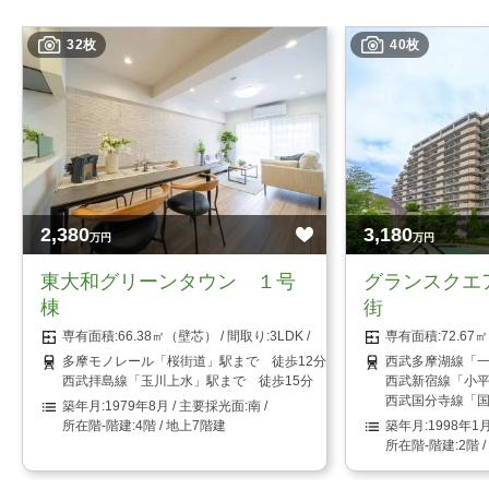
32枚
40枚
2,380
3,180
万円
万円
東大和グリーンタウン １号
グランスクエ
棟
街
66.38㎡（壁芯）
3LDK
72.6
多摩モノレール「桜街道」駅まで 徒歩12分
西武多摩湖線「一
西武拝島線「玉川上水」駅まで 徒歩15分
西武新宿線「小平
西武国分寺線「国
1979年8月
南
4階 / 地上7階建
1998年1
2階 