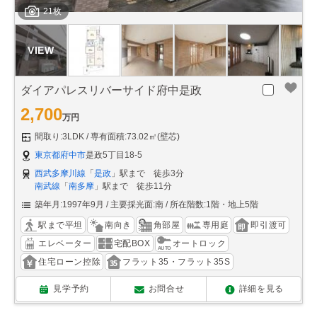
21枚
ダイアパレスリバーサイド府中是政
2,700
万円
間取り:3LDK
専有面積:73.02㎡(壁芯)
東京都府中市
是政5丁目18-5
西武多摩川線
「
是政
」駅まで 徒歩3分
南武線
「
南多摩
」駅まで 徒歩11分
築年月:1997年9月
主要採光面:南
所在階数:1階・地上5階
駅まで平坦
南向き
角部屋
専用庭
即引渡可
エレベーター
宅配BOX
オートロック
住宅ローン控除
フラット35・フラット35S
見学予約
お問合せ
詳細を見る