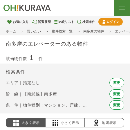
お気に入り
閲覧履歴
比較リスト
検索条件
ログイン
ホーム
買いたい
物件検索一覧
南多摩の物件
エレベー
南多摩のエレベーターのある物件
1
該当物件数
件
検索条件
エリア｜指定なし
変更
沿 線｜【南武線】南多摩
変更
条 件｜物件種別：マンション、戸建、土地 / エレベーター
変更
大きく表示
小さく表示
地図表示