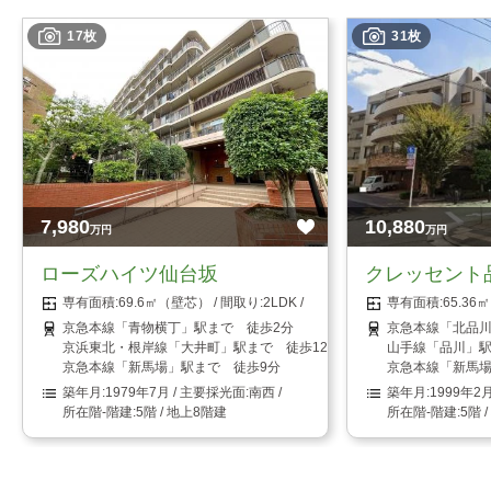
17枚
31枚
7,980
10,880
万円
万円
ローズハイツ仙台坂
クレッセント
69.6㎡（壁芯）
2LDK
65.3
京急本線「青物横丁」駅まで 徒歩2分
京急本線「北品川
京浜東北・根岸線「大井町」駅まで 徒歩12分
山手線「品川」駅
京急本線「新馬場」駅まで 徒歩9分
京急本線「新馬場
1979年7月
南西
1999年2
5階 / 地上8階建
5階 