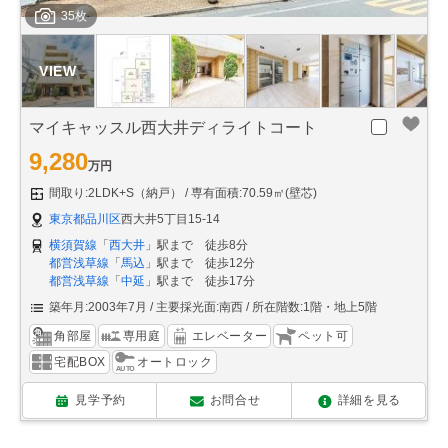
35枚
マイキャッスル西大井ディライトコート
9,280
万円
間取り:2LDK+S（納戸）
専有面積:70.59㎡(壁芯)
東京都品川区
西大井5丁目15-14
横須賀線
「
西大井
」駅まで 徒歩8分
都営浅草線
「
馬込
」駅まで 徒歩12分
都営浅草線
「
中延
」駅まで 徒歩17分
築年月:2003年7月
主要採光面:南西
所在階数:1階・地上5階
角部屋
専用庭
エレベーター
ペット可
宅配BOX
オートロック
見学予約
お問合せ
詳細を見る