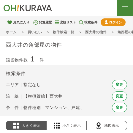
お気に入り
閲覧履歴
比較リスト
検索条件
ログイン
ホーム
買いたい
物件検索一覧
西大井の物件
角部屋の
西大井の角部屋の物件
1
該当物件数
件
検索条件
エリア｜指定なし
変更
沿 線｜【横須賀線】西大井
変更
条 件｜物件種別：マンション、戸建、土地 / 角部屋
変更
大きく表示
小さく表示
地図表示